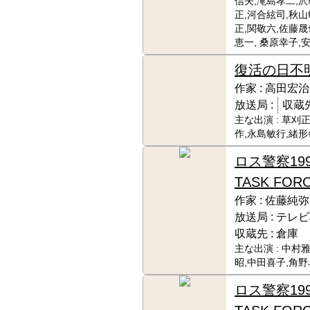
信夫,滝島孝二,沢
正,河合絃司,秋山
正,関敬六,佐藤晟
恵一, 桑原幸子,
復活の日
不
作家 :
高田宏治
放送局 :
収蔵先
主な出演 :
草刈正
作,永島敏行,緒形
ロス警察199
TASK FOR
作家 :
佐藤純弥
放送局 :
テレビ
収蔵先 :
倉庫
主な出演 :
中村雅
昭,中田喜子,角
ロス警察199