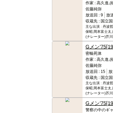
作家 :
高久進,(
佐藤純弥
放送回 :
9
放送
収蔵先 :
国立国
主な出演 :
丹波哲
保昭,岡本富士太,
(ナレーター)芥
Gメン’75
[1
密輸死体
作家 :
高久進,(
佐藤純弥
放送回 :
15
放
収蔵先 :
国立国
主な出演 :
丹波哲
保昭,岡本富士太,
(ナレーター)芥
Gメン’75
[1
警察の中のギ