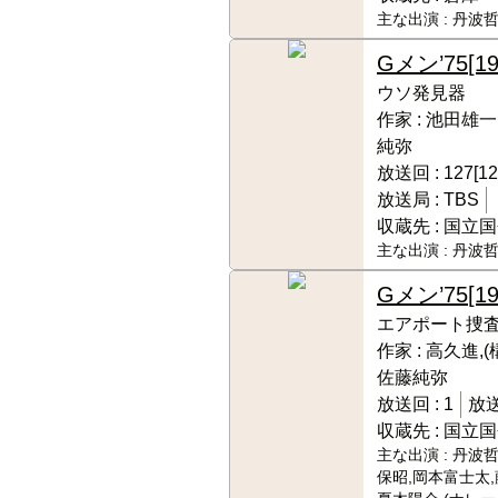
主な出演 :
丹波哲
Gメン’75
[1
ウソ発見器
作家 :
池田雄一
純弥
放送回 :
127[12
放送局 :
TBS
収蔵先 :
国立国
主な出演 :
丹波哲
Gメン’75
[1
エアポート捜
作家 :
高久進,(
佐藤純弥
放送回 :
1
放送
収蔵先 :
国立国
主な出演 :
丹波哲
保昭,岡本富士太,