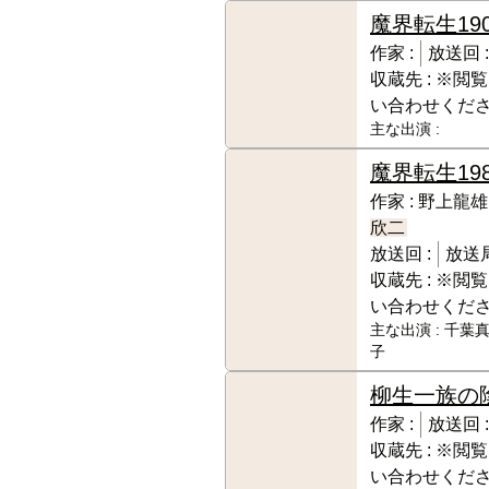
魔界転生
19
作家 :
放送回 :
収蔵先 :
※閲覧
い合わせくだ
主な出演 :
魔界転生
19
作家 :
野上龍雄
欣二
放送回 :
放送局
収蔵先 :
※閲覧
い合わせくだ
主な出演 :
千葉真
子
柳生一族の
作家 :
放送回 :
収蔵先 :
※閲覧
い合わせくだ