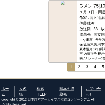
Gメン’75
[19
１月３日・関
作家 :
高久進,(
佐藤純弥
放送回 :
33
放
収蔵先 :
国立国
主な出演 :
丹波哲
保昭,藤木悠,岡本
夏木陽介,溝口舜
声,内藤杏子,根岸
栄,(ナレーター)
1
2
3
4
5
ホー
人名
検索
脚本の収
お問い合
ム
録
HELP
蔵先
わせ
copyright © 2012 日本脚本アーカイブズ推進コンソーシアム All
Rights Reserved.