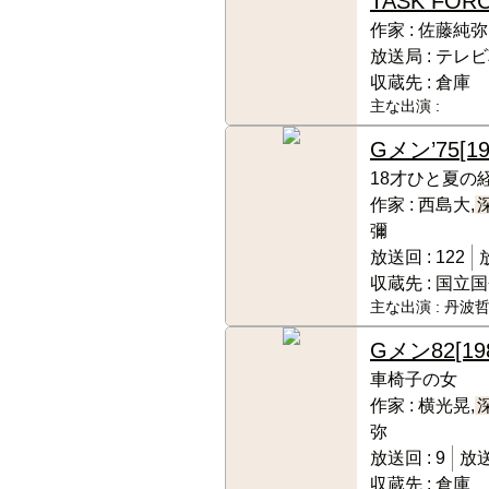
TASK FOR
作家 :
佐藤純弥
放送局 :
テレビ
収蔵先 :
倉庫
主な出演 :
Gメン’75
[1
18才ひと夏の
作家 :
西島大,
彌
放送回 :
122
収蔵先 :
国立国
主な出演 :
丹波哲
Gメン82
[19
車椅子の女
作家 :
横光晃,
弥
放送回 :
9
放送
収蔵先 :
倉庫