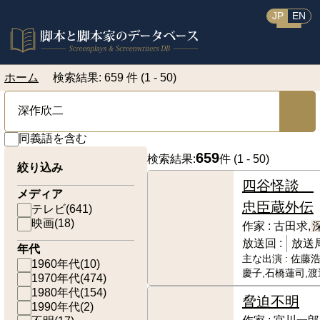
JP
EN
ホーム
検索結果: 659 件 (1 - 50)
同義語を含む
659
検索結果:
件 (
1 - 50
)
絞り込み
四谷怪談
メディア
忠臣蔵外伝
テレビ
(
641
)
映画
(
18
)
作家 :
古田求,
放送回 :
放送局
年代
主な出演 :
佐藤浩
1960年代
(
10
)
慶子,石橋蓮司,
1970年代
(
474
)
1980年代
(
154
)
脅迫
不明
1990年代
(
2
)