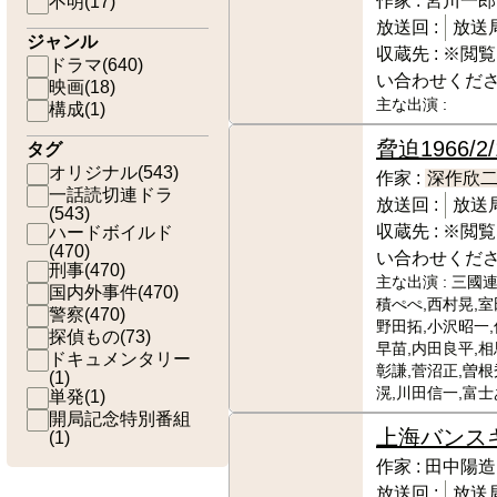
作家 :
宮川一郎
不明
(
17
)
放送回 :
放送局
ジャンル
収蔵先 :
※閲覧
ドラマ
(
640
)
い合わせくだ
映画
(
18
)
主な出演 :
構成
(
1
)
脅迫
1966/2
タグ
オリジナル
(
543
)
作家 :
深作欣
一話読切連ドラ
放送回 :
放送局
(
543
)
収蔵先 :
※閲覧
ハードボイルド
(
470
)
い合わせくだ
刑事
(
470
)
主な出演 :
三國連
国内外事件
(
470
)
積ぺぺ,西村晃,室
警察
(
470
)
野田拓,小沢昭一
探偵もの
(
73
)
早苗,内田良平,相
ドキュメンタリー
彰謙,菅沼正,曽根
(
1
)
滉,川田信一,富
単発
(
1
)
開局記念特別番組
上海バンス
(
1
)
作家 :
田中陽造
放送回 :
放送局