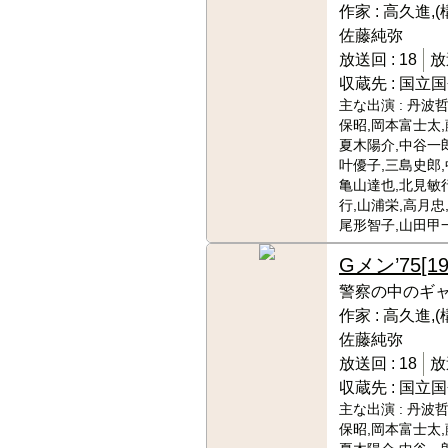
作家 :
高久進,(
佐藤純弥
放送回 :
18
放
収蔵先 :
国立国
主な出演 :
丹波哲
保昭,岡本富士太,
夏木陽介,中谷一郎
叶優子,三島史郎,
亀山達也,北見敏
行,山浦栄,高月忠
尾形智子,山田甲
Gメン’75
[1
警察の中のギ
作家 :
高久進,(
佐藤純弥
放送回 :
18
放
収蔵先 :
国立国
主な出演 :
丹波哲
保昭,岡本富士太,