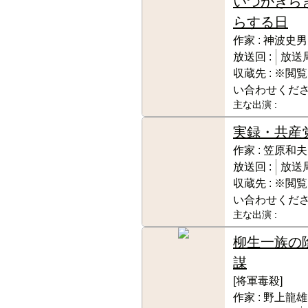
いつかぎら
らする日
作家 :
神波史男
放送回 :
放送局
収蔵先 :
※閲覧
い合わせくだ
主な出演 :
実録・共産
作家 :
笠原和夫
放送回 :
放送局
収蔵先 :
※閲覧
い合わせくだ
主な出演 :
柳生一族の
謀
[将軍毒殺]
作家 :
野上龍雄