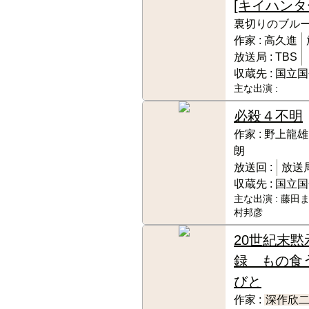
[キイハンタ
裏切りのブル
作家 :
高久進
放送局 :
TBS
収蔵先 :
国立国
主な出演 :
必殺４
不明
作家 :
野上龍雄
朗
放送回 :
放送局
収蔵先 :
国立国
主な出演 :
藤田ま
村邦彦
20世紀末黙
録 もの食
びと
作家 :
深作欣