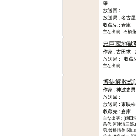
肇
放送回 :
放送局 :
名古屋
収蔵先 :
倉庫
主な出演 :
石橋
忠臣蔵地獄
作家 :
古田求
放送局 :
収蔵先
主な出演 :
博徒解散式
[
作家 :
神波史男
放送回 :
放送局 :
東映株
収蔵先 :
倉庫
主な出演 :
[鶴田
昌代,河津清三郎
男,曽根晴美,関山