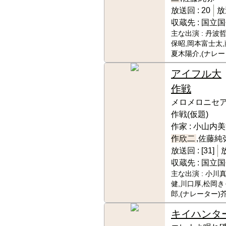
放送回 :
20
放
収蔵先 :
国立国
主な出演 :
丹波哲
保昭,岡本富士太,
夏木陽介,(ナレ
アイフル大
作戦
メロメロニセ
作戦(仮題)
作家 :
小山内美江
作欣二
,佐藤純
放送回 :
[31]
収蔵先 :
国立国
主な出演 :
小川真
健,川口厚,松岡き
郎,(ナレーター)
キイハンタ