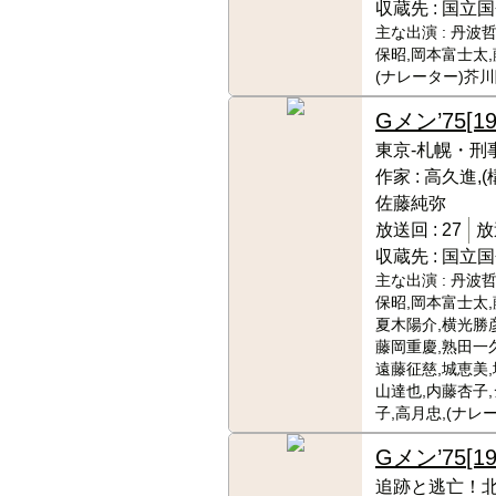
収蔵先 :
国立国
主な出演 :
丹波哲
保昭,岡本富士太,
(ナレーター)芥
Gメン’75
[1
東京-札幌・刑
作家 :
高久進,(
佐藤純弥
放送回 :
27
放
収蔵先 :
国立国
主な出演 :
丹波哲
保昭,岡本富士太,
夏木陽介,横光勝彦
藤岡重慶,熟田一久
遠藤征慈,城恵美,
山達也,内藤杏子
子,高月忠,(ナレ
Gメン’75
[1
追跡と逃亡！