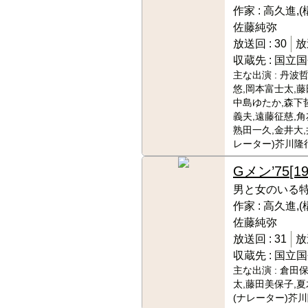
作家 :
高久進,(
佐藤純弥
放送回 :
30
放
収蔵先 :
国立国
主な出演 :
丹波哲
悠,岡本富士太,藤
中島ゆたか,森下
義夫,遠藤征慈,角
熟田一久,金井大,
レーター)芥川隆
Gメン’75
[1
男と女のいる
作家 :
高久進,(
佐藤純弥
放送回 :
31
放
収蔵先 :
国立国
主な出演 :
倉田保
太,藤田美保子,夏
(ナレーター)芥