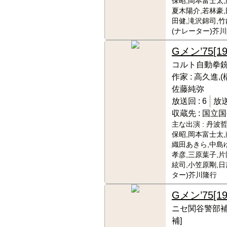
保昭,岡本富士太,
夏木陽介,若林豪,
田健,滝沢錦司,竹
(ナレーター)芥
Gメン’75
[1
コルト自動拳
作家 :
高久進,(
佐藤純弥
放送回 :
6
放送
収蔵先 :
国立国
主な出演 :
丹波哲
保昭,岡本富士太,
織田あきら,中島
孝彦,三原葉子,片
絃司,小笠原剛,日
ター)芥川隆行
Gメン’75
[1
ニセ関谷警部補
補]