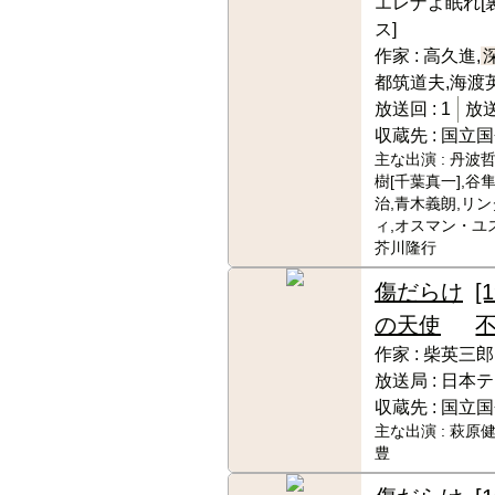
エレナよ眠れ[
ス]
作家 :
高久進,
都筑道夫,海渡
放送回 :
1
放送
収蔵先 :
国立国
主な出演 :
丹波哲
樹[千葉真一],谷
治,青木義朗,リ
ィ,オスマン・ユス
芥川隆行
傷だらけ
[
の天使
不
作家 :
柴英三郎
放送局 :
日本テ
収蔵先 :
国立国
主な出演 :
萩原健
豊