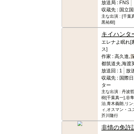
放送局 :
FNS
収蔵先 :
国立国
主な出演 :
[千葉
黒祐樹]
キイハンタ
エレナよ眠れ[
ス]
作家 :
高久進,
都筑道夫,海渡
放送回 :
1
放送
収蔵先 :
国際日
ター
主な出演 :
丹波哲
樹[千葉真一],谷
治,青木義朗,リ
ィ,オスマン・ユス
芥川隆行
非情の免許