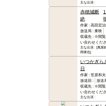
主な出演 :
赤穂城断
絶
作家 :
高田宏治
放送局 :
東映
収蔵先 :
※閲覧
い合わせくだ
主な出演 :
[萬屋
岡琢也]
いつかぎら
日
作家 :
笠原和夫
放送回 :
放送局
収蔵先 :
※閲覧
い合わせくだ
主な出演 :