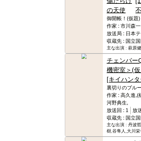
傷だらけ
[
の天使
不
御開帳！(仮題)
作家 :
市川森一
放送局 :
日本テ
収蔵先 :
国立国
主な出演 :
萩原健
チェンバー
機密室＞(仮
[キイハンタ
裏切りのブル
作家 :
高久進,(
河野典生,
放送回 :
1
放送
収蔵先 :
国立国
主な出演 :
丹波哲
樹,谷隼人,大川栄