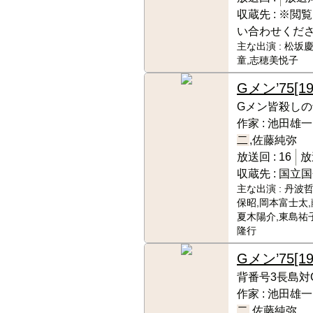
収蔵先 :
※閲覧
い合わせくだ
主な出演 :
松坂慶
童,志穂美悦子
Gメン’75
[19
Gメン皆殺しの
作家 :
池田雄一,
二
,佐藤純弥
放送回 :
16
放
収蔵先 :
国立国
主な出演 :
丹波哲
保昭,岡本富士太,
夏木陽介,東島祐子
隆行
Gメン’75
[1
背番号3長島対
作家 :
池田雄一,
二
,佐藤純弥