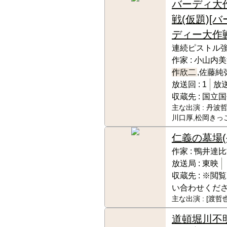
バーディ大
戦(仮題)[バ
ディー大作戦
連続ピストル強
作家 :
小山内美江
作欣二
,佐藤純
放送回 :
1
放送
収蔵先 :
国立国
主な出演 :
丹波哲
川口厚,松岡きっこ
仁義の墓場
作家 :
鴨井達比
放送局 :
東映
収蔵先 :
※閲覧
い合わせくだ
主な出演 :
[渡哲也
道頓堀川
不