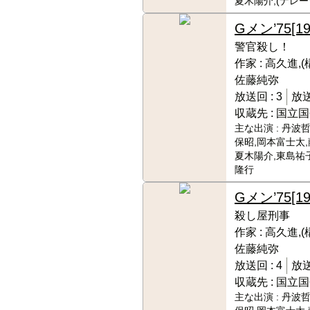
夏木陽介,(ナレ
Gメン’75
[19
警官殺し！
作家 :
高久進,(
佐藤純弥
放送回 :
3
放送
収蔵先 :
国立国
主な出演 :
丹波哲
保昭,岡本富士太,
夏木陽介,東島祐子
隆行
Gメン’75
[1
殺し屋刑事
作家 :
高久進,(
佐藤純弥
放送回 :
4
放送
収蔵先 :
国立国
主な出演 :
丹波哲