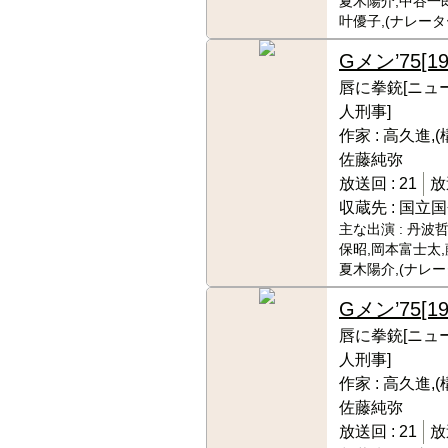
夏木陽介,中谷一郎
叶優子,(ナレー
Gメン’75
[1
唇に拳銃[ニュ
人刑事]
作家 :
高久進,(
佐藤純弥
放送回 :
21
放
収蔵先 :
国立国
主な出演 :
丹波哲
保昭,岡本富士太,
夏木陽介,(ナレ
Gメン’75
[1
唇に拳銃[ニュ
人刑事]
作家 :
高久進,(
佐藤純弥
放送回 :
21
放