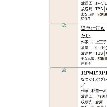
放送回 :
1～5(
放送局 :
TBS
主な出演 :
沢田
羽信子
温泉に行き
たい
作家 :
井上正子
放送回 :
6～10(
放送局 :
TBS
主な出演 :
沢田
井和子
11PM
1981/
なつかしのグ
グ
作家 :
林圭一,
放送回 :
放送局
収蔵先 :
倉庫