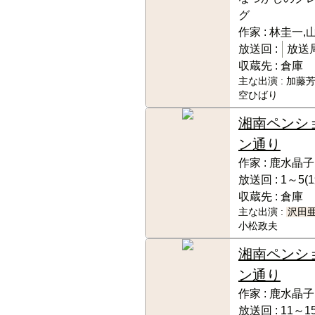
グ
作家 :
林圭一,
放送回 :
放送局
収蔵先 :
倉庫
主な出演 :
加藤芳
空ひばり
湘南ペンシ
ン通り
作家 :
鹿水晶子
放送回 :
1～5(
収蔵先 :
倉庫
主な出演 :
沢田
小松政夫
湘南ペンシ
ン通り
作家 :
鹿水晶子
放送回 :
11～15