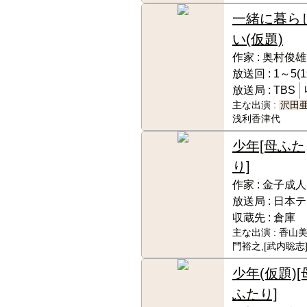
一緒に暮ら
い(仮題)
作家 :
奥村俊雄
放送回 :
1～5(
放送局 :
TBS
主な出演 :
沢田
浅利香津代
少年[母ふた
り]
作家 :
金子成人
放送局 :
日本テ
収蔵先 :
倉庫
主な出演 :
香山美
門裕之,[武内聡志
少年(仮題)[
ふたり]