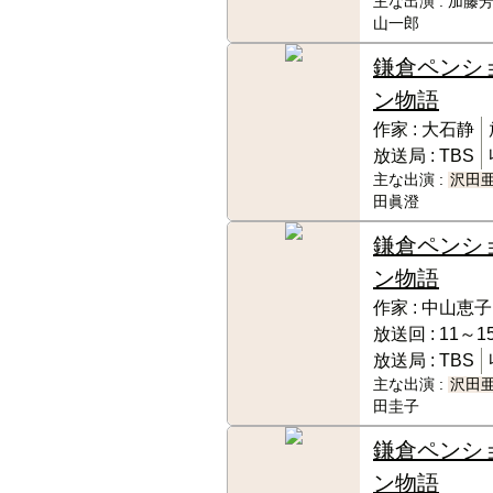
主な出演 :
加藤芳
山一郎
鎌倉ペンシ
ン物語
作家 :
大石静
放送局 :
TBS
主な出演 :
沢田
田眞澄
鎌倉ペンシ
ン物語
作家 :
中山恵子
放送回 :
11～15
放送局 :
TBS
主な出演 :
沢田
田圭子
鎌倉ペンシ
ン物語