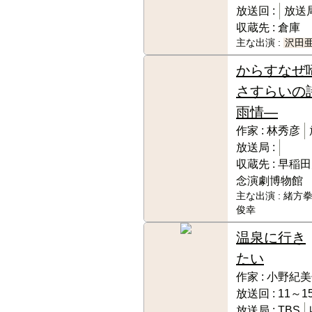
放送回 :
放送局
収蔵先 :
倉庫
主な出演 :
沢田
からすなぜ
さすらいの
雨情―
作家 :
林秀彦
放送局 :
収蔵先 :
早稲田
念演劇博物館
主な出演 :
緒方拳
俊幸
温泉に行き
たい
作家 :
小野紀美
放送回 :
11～15
放送局 :
TBS