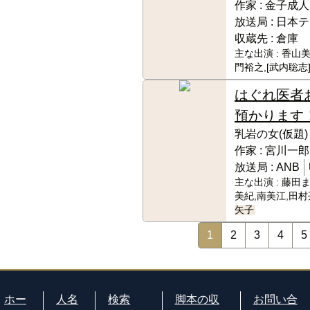
作家 :
金子成人
放送局 :
日本テ
収蔵先 :
倉庫
主な出演 :
香山美
門裕之,[武内聡志
はぐれ医者
預かります
乳岩の女(仮題)
作家 :
宮川一郎
放送局 :
ANB
主な出演 :
藤田ま
美紀,南美江,田村
矢子
1
2
3
4
5
ホー
人名
検索
脚本の収
お問い合