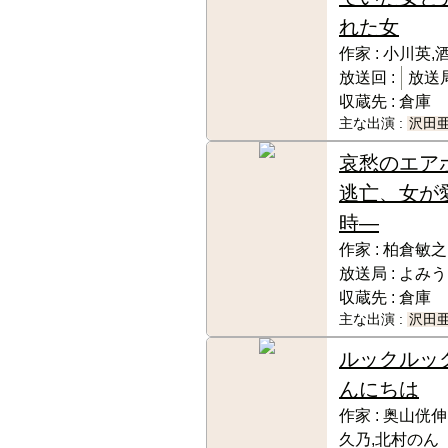
れた女
作家 :
小川英,
放送回 :
放送局
収蔵先 :
倉庫
主な出演 :
沢田
哀愁のエア
逃亡、女が
時―
作家 :
柏倉敏之
放送局 :
よみう
収蔵先 :
倉庫
主な出演 :
沢田
ルックルッ
んにちは
作家 :
奥山侊伸
久乃,北村のん