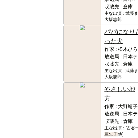
収蔵先 :
倉庫
主な出演 :
武藤ま
大坂志郎
パパになり
った犬
作家 :
松木ひろ
放送局 :
日本テ
収蔵先 :
倉庫
主な出演 :
武藤ま
大坂志郎
やさしい地
方
作家 :
大野靖子
放送局 :
日本テ
収蔵先 :
倉庫
主な出演 :
[古谷
亜矢子
他]