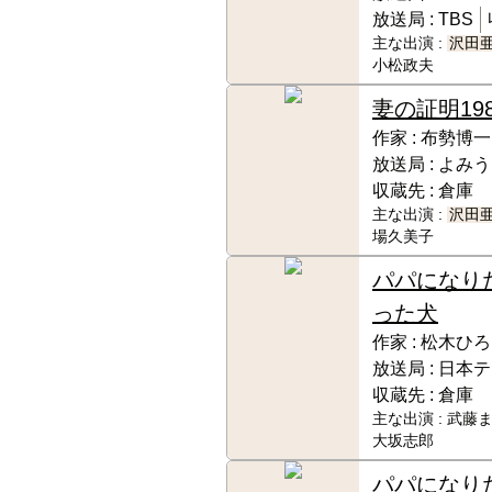
放送局 :
TBS
主な出演 :
沢田
小松政夫
妻の証明
19
作家 :
布勢博一
放送局 :
よみう
収蔵先 :
倉庫
主な出演 :
沢田
場久美子
パパになり
った犬
作家 :
松木ひろ
放送局 :
日本テ
収蔵先 :
倉庫
主な出演 :
武藤ま
大坂志郎
パパになり