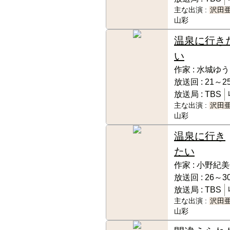
主な出演 :
沢田
山彩
温泉に行き
い
作家 :
水城ゆう
放送回 :
21～25
放送局 :
TBS
主な出演 :
沢田
山彩
温泉に行き
たい
作家 :
小野紀美
放送回 :
26～30
放送局 :
TBS
主な出演 :
沢田
山彩