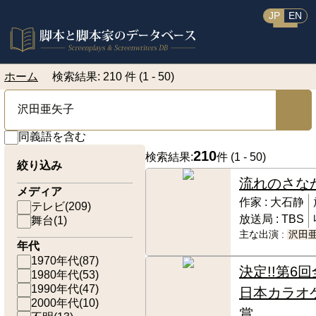
JP
EN
ホーム
検索結果: 210 件 (1 - 50)
同義語を含む
210
検索結果:
件 (
1 - 50
)
絞り込み
流れのさな
メディア
作家 :
大石静
テレビ
(
209
)
放送局 :
TBS
舞台
(
1
)
主な出演 :
沢田
年代
1970年代
(
87
)
決定!!第6回
1980年代
(
53
)
1990年代
(
47
)
日本カラオ
2000年代
(
10
)
賞