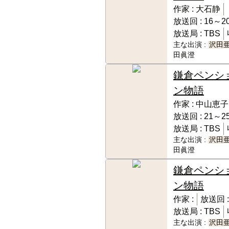
作家 :
大石静
放送回 :
16～20
放送局 :
TBS
主な出演 :
沢田
田眞澄
鎌倉ペンシ
ン物語
作家 :
中山恵子
放送回 :
21～25
放送局 :
TBS
主な出演 :
沢田
田眞澄
鎌倉ペンシ
ン物語
作家 :
放送回 
放送局 :
TBS
主な出演 :
沢田