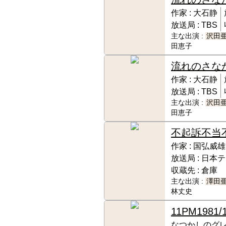
作家 :
大石静
放送局 :
TBS
主な出演 :
沢田
田恵子
流れのさな
作家 :
大石静
放送局 :
TBS
主な出演 :
沢田
田恵子
不起訴不当
作家 :
国弘威雄
放送局 :
日本テ
収蔵先 :
倉庫
主な出演 :
澤田
林丈史
11PM
1981/
なつかしのグ