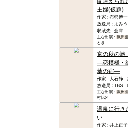
間違えられ
主婦(仮題)
作家 :
布勢博一
放送局 :
よみう
収蔵先 :
倉庫
主な出演 :
沢田
とき
京の秋の
―恋模様・
葉の宿―
作家 :
大石静
放送局 :
TBS
主な出演 :
沢田
村比呂
温泉に行き
い
作家 :
井上正子