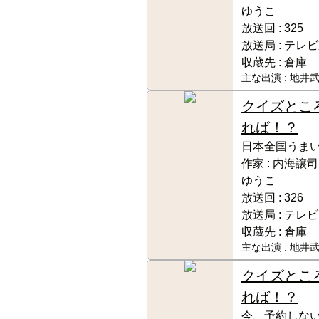
ゆうこ
放送回 :
325
放送局 :
テレビ
収蔵先 :
倉庫
主な出演 :
地井武
クイズとこ
れば！？
日本全国うま
作家 :
内海譲司
ゆうこ
放送回 :
326
放送局 :
テレビ
収蔵先 :
倉庫
主な出演 :
地井武
クイズとこ
れば！？
今、予約しな