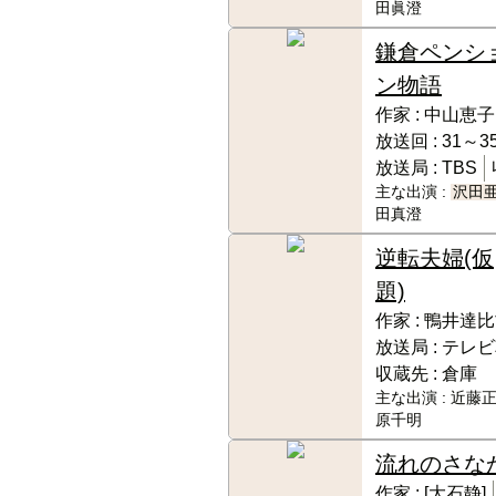
田眞澄
鎌倉ペンシ
ン物語
作家 :
中山恵子
放送回 :
31～35
放送局 :
TBS
主な出演 :
沢田
田真澄
逆転夫婦(仮
題)
作家 :
鴨井達比
放送局 :
テレビ
収蔵先 :
倉庫
主な出演 :
近藤正
原千明
流れのさな
作家 :
[大石静]