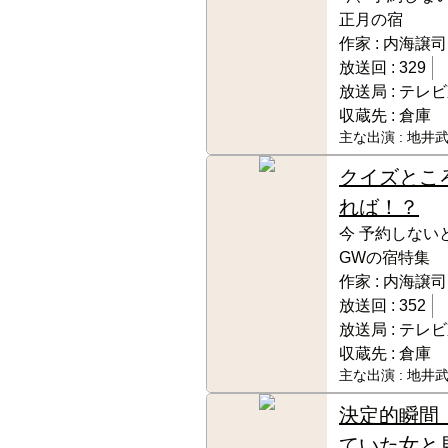
正月の宿
作家 :
内海譲司
放送回 :
329
放送局 :
テレビ
収蔵先 :
倉庫
主な出演 :
地井武
クイズとこ
れば！？
今 予約しない
GWの宿特集
作家 :
内海譲司
放送回 :
352
放送局 :
テレビ
収蔵先 :
倉庫
主な出演 :
地井武
決定的瞬間
ていた女と