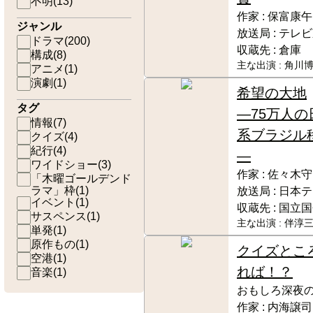
不明
(
13
)
作家 :
保富康午
ジャンル
放送局 :
テレビ
ドラマ
(
200
)
収蔵先 :
倉庫
構成
(
8
)
主な出演 :
角川博
アニメ
(
1
)
演劇
(
1
)
希望の大地
タグ
―75万人の
情報
(
7
)
系ブラジル
クイズ
(
4
)
紀行
(
4
)
―
ワイドショー
(
3
)
作家 :
佐々木守
「木曜ゴールデンド
ラマ」枠
(
1
)
放送局 :
日本テ
イベント
(
1
)
収蔵先 :
国立国
サスペンス
(
1
)
主な出演 :
伴淳三
単発
(
1
)
原作もの
(
1
)
クイズとこ
空港
(
1
)
れば！？
音楽
(
1
)
おもしろ深夜
作家 :
内海譲司