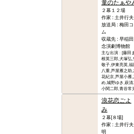
童のたぁや
２幕１２場
作家 :
土井行夫
放送局 :
梅田コ
ム
収蔵先 :
早稲田
念演劇博物館
主な出演 :
[藤田
根英三郎,犬塚弘
敬子,伊東亮英,福
八重,芦屋雁之助,
花紀京,芦屋小雁
め,城野ゆき,萩清
小関二郎,青谷常
浪花恋ごよ
み
２幕[８場]
作家 :
土井行夫
明