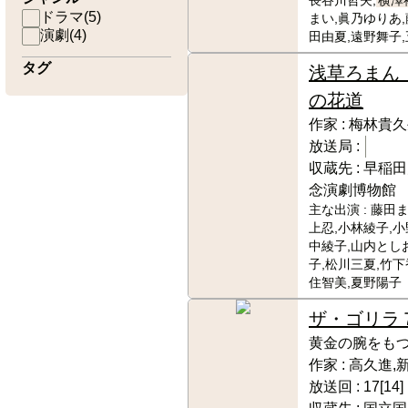
長谷川哲夫,
横澤
ドラマ
(
5
)
まい,眞乃ゆりあ,
演劇
(
4
)
田由夏,遠野舞子
タグ
浅草ろまん
の花道
作家 :
梅林貴久
放送局 :
収蔵先 :
早稲田
念演劇博物館
主な出演 :
藤田ま
上忍,小林綾子,小
中綾子,山内としお
子,松川三夏,竹下
住智美,夏野陽子
ザ・ゴリラ
黄金の腕をも
作家 :
高久進,
放送回 :
17[14]