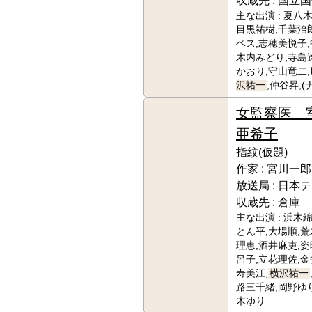
収蔵先 :
国立国
主な出演 :
夏八木
目黒祐樹,千葉治
ベス,志穂美悦子,
木内みどり,寺島
かおり,守山竜二,
沢祐一
,仲谷昇,
女監察医 
亜希子
指紋(仮題)
作家 :
宮川一郎
放送局 :
日本テ
収蔵先 :
倉庫
主な出演 :
浜木綿
とん平,大場順,荒
理恵,酒井麻吏,姿
呂子,立花理佐,金
寿美江,
横沢祐一
路三千緒,岡野ゆ
木ゆり