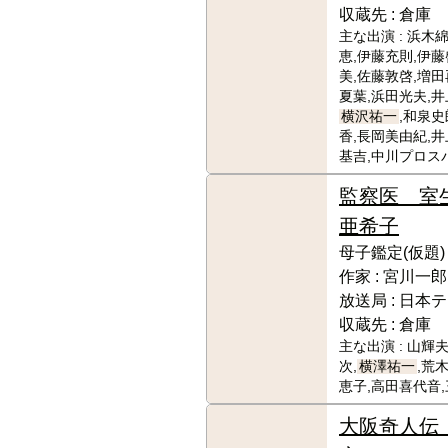
収蔵先 :
倉庫
主な出演 :
浜木綿
恵,伊藤充則,伊藤
美,佐藤敦啓,増田
夏葉,浜田光夫,井
横沢祐一
,和泉史
香,長岡美由紀,井
基吉,中川プロス
監察医 室
亜希子
母子鑑定(仮題)
作家 :
宮川一郎
放送局 :
日本テ
収蔵先 :
倉庫
主な出演 :
山輝夫
次,
横澤祐一
,荒
恵子,高田喜代音
大阪奇人伝