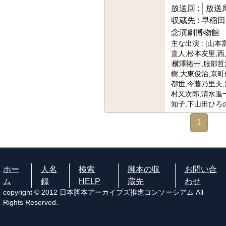
放送回 :
放送局
収蔵先 :
早稲田
念演劇博物館
主な出演 :
[山本
直人,松本友里,西
横澤祐一
,服部哲
樹,大東俊治,京町
都世,今藤乃里夫,
村又次郎,清水進
知子,下山田ひろ
1
ホー
人名
検索
脚本の収
お問い合
ム
録
HELP
蔵先
わせ
copyright © 2012 日本脚本アーカイブズ推進コンソーシアム All
Rights Reserved.