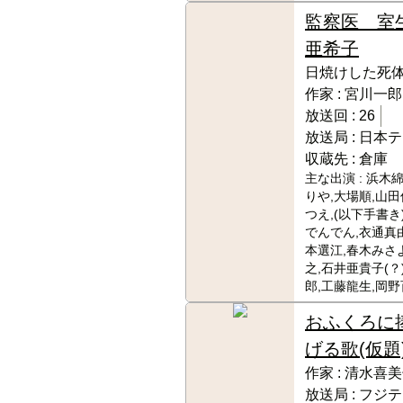
監察医 室
亜希子
日焼けした死体
作家 :
宮川一郎
放送回 :
26
放送局 :
日本テ
収蔵先 :
倉庫
主な出演 :
浜木綿
りや,大場順,山田
つえ,(以下手書き
でんでん,衣通真
本選江,春木みさよ
之,石井亜貴子(？
郎,工藤龍生,岡野
おふくろに
げる歌(仮題
作家 :
清水喜美
放送局 :
フジテ