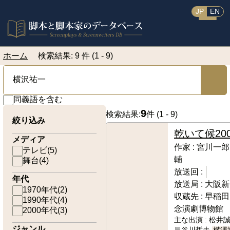
JP
EN
ホーム
検索結果: 9 件 (1 - 9)
同義語を含む
9
検索結果:
件 (
1 - 9
)
絞り込み
乾いて候
20
メディア
作家 :
宮川一郎
テレビ
(
5
)
輔
舞台
(
4
)
放送回 :
年代
放送局 :
大阪新
1970年代
(
2
)
収蔵先 :
早稲田
1990年代
(
4
)
念演劇博物館
2000年代
(
3
)
主な出演 :
松井誠
ジャンル