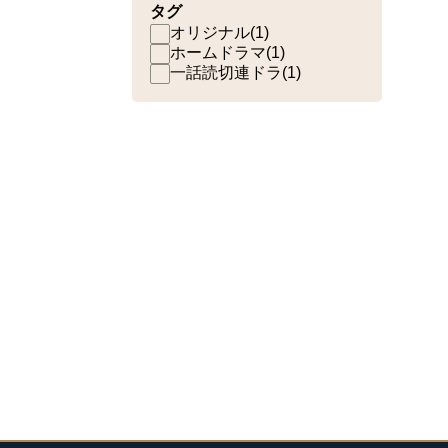
タグ
オリジナル
(
1
)
ホームドラマ
(
1
)
一話読切連ドラ
(
1
)