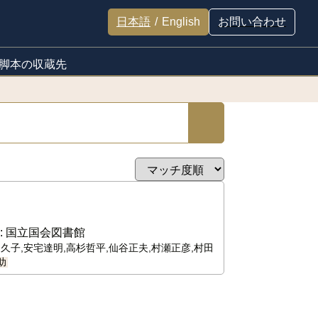
日本語
/
English
お問い合わせ
脚本の収蔵先
:
国立国会図書館
柳久子,安宅達明,高杉哲平,仙谷正夫,村瀬正彦,村田
助