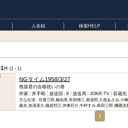
人名録
検索HELP
1
:
件 (
1 - 1
)
NGタイム
1958/3/27
熊坂君の合格祝いの巻
作家 :
井手昭
放送回 :
8
放送局 :
JOKR-TV
収蔵先 
主な出演 :
坊屋三郎,椿由美,牟田悌三,南道郎,久慈あさみ,小
義夫,加茂喜久,織賀邦江,伊東巨介,中村すみ,島田三郎,
榊原大
1