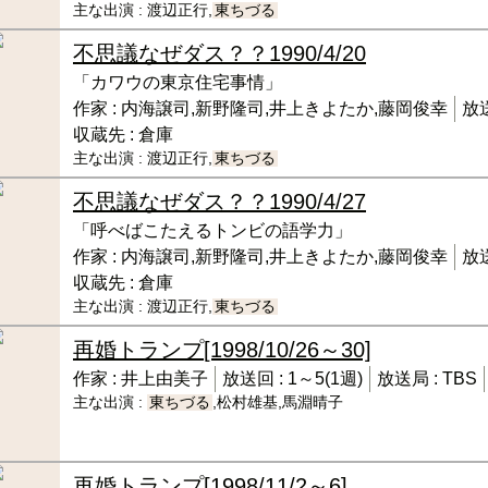
主な出演 :
渡辺正行,
東ちづる
不思議なぜダス？？
1990/4/20
「カワウの東京住宅事情」
作家 :
内海譲司,新野隆司,井上きよたか,藤岡俊幸
放送
収蔵先 :
倉庫
主な出演 :
渡辺正行,
東ちづる
不思議なぜダス？？
1990/4/27
「呼べばこたえるトンビの語学力」
作家 :
内海譲司,新野隆司,井上きよたか,藤岡俊幸
放送
収蔵先 :
倉庫
主な出演 :
渡辺正行,
東ちづる
再婚トランプ
[1998/10/26～30]
作家 :
井上由美子
放送回 :
1～5(1週)
放送局 :
TBS
主な出演 :
東ちづる
,松村雄基,馬淵晴子
再婚トランプ
[1998/11/2～6]