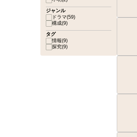
ジャンル
ドラマ
(
59
)
構成
(
9
)
タグ
情報
(
9
)
探究
(
9
)