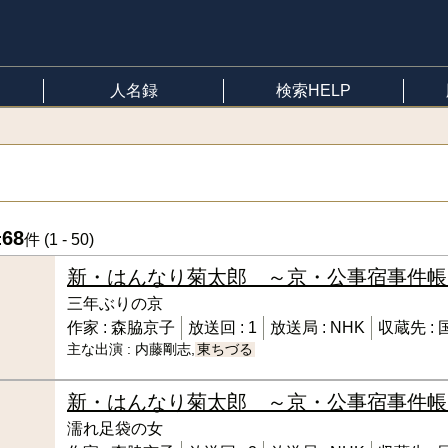
人名録
検索HELP
68
:
件 (
1 - 50
)
新・はんなり菊太郎 ～京・公事宿事件帳
三年ぶりの京
作家 :
森脇京子
放送回 :
1
放送局 :
NHK
収蔵先 :
主な出演 :
内藤剛志,
東ちづる
新・はんなり菊太郎 ～京・公事宿事件帳
濡れ足袋の女