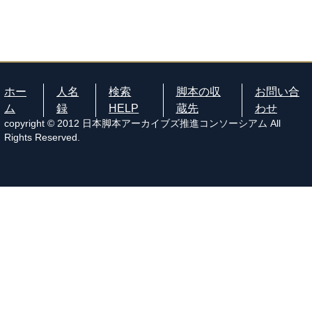
ホー
人名
検索
脚本の収
お問い合
ム
録
HELP
蔵先
わせ
copyright © 2012 日本脚本アーカイブズ推進コンソーシアム All
Rights Reserved.