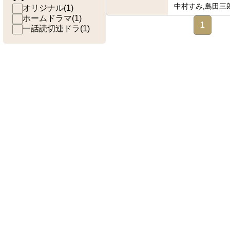
中村すみ,島田三
オリジナル
(
1
)
ホームドラマ
(
1
)
1
一話読切連ドラ
(
1
)