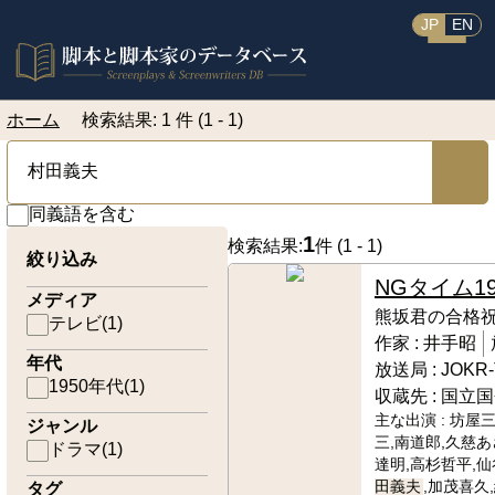
JP
EN
ホーム
検索結果: 1 件 (1 - 1)
同義語を含む
1
検索結果:
件 (
1 - 1
)
絞り込み
NGタイム
1
メディア
熊坂君の合格
テレビ
(
1
)
作家 :
井手昭
年代
放送局 :
JOKR
1950年代
(
1
)
収蔵先 :
国立国
主な出演 :
坊屋三
ジャンル
三,南道郎,久慈あ
ドラマ
(
1
)
達明,高杉哲平,仙
田義夫
,加茂喜久
タグ