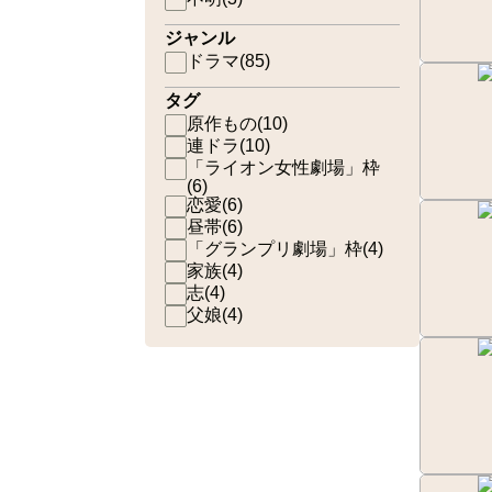
ジャンル
ドラマ
(
85
)
タグ
原作もの
(
10
)
連ドラ
(
10
)
「ライオン女性劇場」枠
(
6
)
恋愛
(
6
)
昼帯
(
6
)
「グランプリ劇場」枠
(
4
)
家族
(
4
)
志
(
4
)
父娘
(
4
)