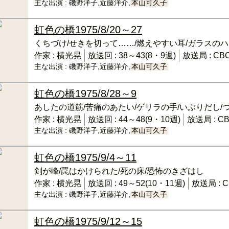
主な出演 :
磯野洋子,近藤洋介,
本山可久子
虹色の橋
1975/8/20～27
くちづけ/せきを切って……/燃えやすい耳/ガラスのハ
作家 :
横光晃
放送回 :
38～43(8・9週)
放送局 :
CB
主な出演 :
磯野洋子,近藤洋介,
本山可久子
虹色の橋
1975/8/28～9
あしたの道筋/苦痛のあたい/ゲリラの手/いぶりだし/
作家 :
横光晃
放送回 :
44～48(9・10週)
放送局 :
C
主な出演 :
磯野洋子,近藤洋介,
本山可久子
虹色の橋
1975/9/4～11
剣が峰/罠はかけられた/死の床/恐怖のきざはし
作家 :
横光晃
放送回 :
49～52(10・11週)
放送局 :
C
主な出演 :
磯野洋子,近藤洋介,
本山可久子
虹色の橋
1975/9/12～15