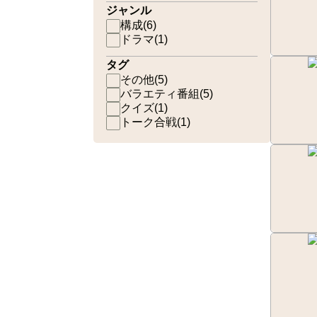
ジャンル
構成
(
6
)
ドラマ
(
1
)
タグ
その他
(
5
)
バラエティ番組
(
5
)
クイズ
(
1
)
トーク合戦
(
1
)