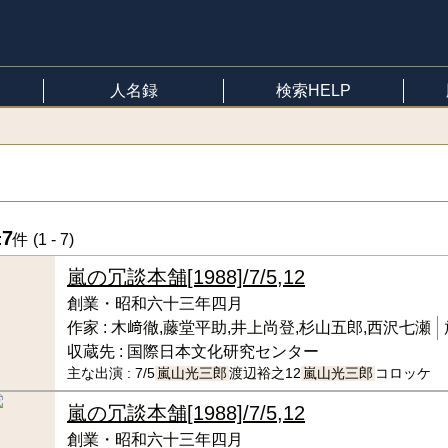
人名録
検索HELP
7
:
件 (
1 - 7
)
嵐の冗談本舗
[1988]/7/5,12
創業・昭和六十三年四月
作家 :
木﨑徹,藤堂平助,井上尚登,杉山五郎,西沢七瀬
収蔵先 :
国際日本文化研究センター
主な出演 :
7/5
嵐山光三郎
渡辺裕之12
嵐山光三郎
コロッケ
嵐の冗談本舗
[1988]/7/5,12
創業・昭和六十三年四月