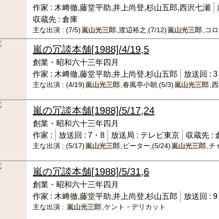
作家 :
木﨑徹,藤堂平助,井上尚登,杉山五郎,西沢七瀬
収蔵先 :
倉庫
主な出演 :
(7/5)
嵐山光三郎
,渡辺裕之,(7/12)
嵐山光三郎
,コ
嵐の冗談本舗
[1988]/4/19,5
創業・昭和六十三年四月
作家 :
木﨑徹,藤堂平助,井上尚登,杉山五郎
放送回 :
3
主な出演 :
(4/19)
嵐山光三郎
,春風亭小朝,(5/3)
嵐山光三郎
,
嵐の冗談本舗
[1988]/5/17,24
創業・昭和六十三年四月
作家 :
放送回 :
7・8
放送局 :
テレビ東京
収蔵先 :
主な出演 :
(5/17)
嵐山光三郎
,ピーター,(5/24)
嵐山光三郎
,
嵐の冗談本舗
[1988]/5/31,6
創業・昭和六十三年四月
作家 :
木﨑徹,藤堂平助,井上尚登,杉山五郎
放送回 :
9
主な出演 :
嵐山光三郎
,ケント・デリカット