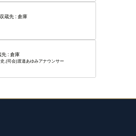
収蔵先 :
倉庫
先 :
倉庫
貴史,(司会)渡邉あゆみアナウンサー