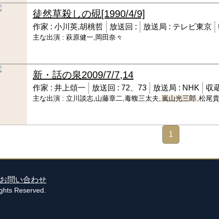
徒然草殺しの硯
[1990/4/9]
作家 :
小川英,胡桃哲
放送回 :
放送局 :
テレビ東京
主な出演 :
萩原健一,岡田奈々
新・話の泉
2009/7/7,14
作家 :
井上頌一
放送回 :
72、73
放送局 :
NHK
収蔵
主な出演 :
立川談志,山藤章二,毒蝮三太夫,
嵐山光三郎
,松尾
1
お問い合わせ
s Reserved.