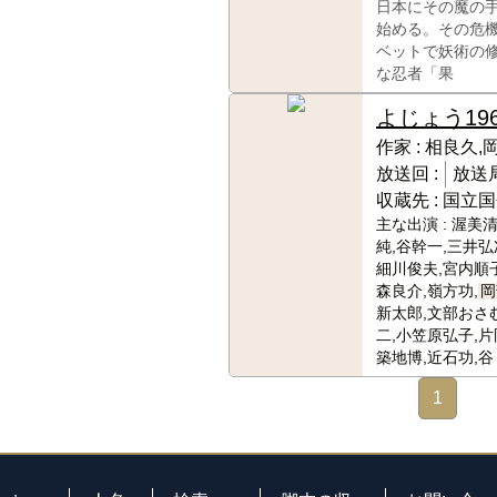
日本にその魔の
始める。その危
ベットで妖術の
な忍者「果
よじょう
19
作家 :
相良久,
放送回 :
放送局
収蔵先 :
国立国
主な出演 :
渥美清
純,谷幹一,三井弘
細川俊夫,宮内順子
森良介,嶺方功,
岡
新太郎,文部おさ
二,小笠原弘子,片
築地博,近石功,谷
1