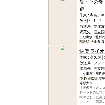
愛・その奇
跡
作家 :
寺島アキ
放送回 :
1～6
放送局 :
文化放
収蔵先 :
国立国
主な出演 :
北村総
部政明
,大山豊,
快傑 ライ
作家 :
高久進
放送局 :
フジテ
収蔵先 :
国立国
主な出演 :
潮哲也
伸,
岡部政明
,君
篠原大作
【怪傑ライオン
チベットのヒマ
術師となった男
ン』として戦乱