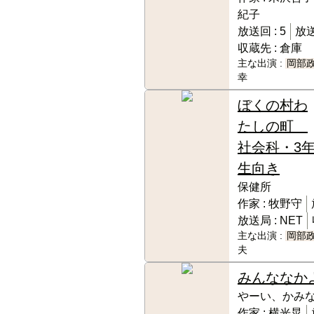
紀子
放送回 :
5
放送
収蔵先 :
倉庫
主な出演 :
岡部
幸
ぼくの村わ
たしの町
社会科・3
生向き
保健所
作家 :
牧野守
放送局 :
NET
主な出演 :
岡部
夫
みんななか
やーい、かみ
作家 :
横光晃