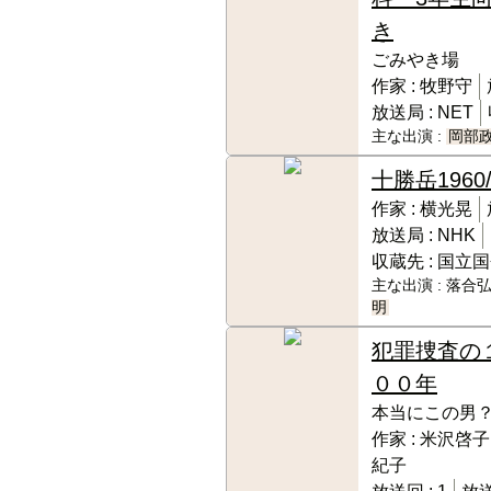
き
ごみやき場
作家 :
牧野守
放送局 :
NET
主な出演 :
岡部
十勝岳
1960
作家 :
横光晃
放送局 :
NHK
収蔵先 :
国立国
主な出演 :
落合弘
明
犯罪捜査の
００年
本当にこの男
作家 :
米沢啓子
紀子