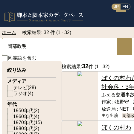
JP
EN
ホーム
検索結果: 32 件 (1 - 32)
同義語を含む
32
検索結果:
件 (
1 - 32
)
絞り込み
ぼくの村
メディア
社会科・3
テレビ
(
28
)
ラジオ
(
4
)
ふえる交通事
作家 :
牧野守
年代
放送局 :
NET
1950年代
(
2
)
主な出演 :
岡部
1960年代
(
4
)
1970年代
(
15
)
ぼくの村わ
1980年代
(
2
)