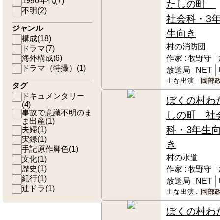
1990年代
(
7
)
たしの町
不明
(
2
)
社会科・3
ジャンル
生向き
構成
(
18
)
村の消防団
ドラマ
(
7
)
海外構成
(
6
)
作家 :
牧野守
ドラマ（特撮）
(
1
)
放送局 :
NET
主な出演 :
岡部
タグ
ドキュメンタリー
ぼくの村わ
(
4
)
事故で意識不明のま
しの町 社
ま出産
(
1
)
科・3年生
夫婦
(
1
)
実録
(
1
)
き
手記原作脚色
(
1
)
村の水道
文化
(
1
)
歴史
(
1
)
作家 :
牧野守
紀行
(
1
)
放送局 :
NET
連ドラ
(
1
)
主な出演 :
岡部
ぼくの村わ