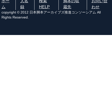
ホー
人名
検索
脚本の収
お問い合
ム
録
HELP
蔵先
わせ
copyright © 2012 日本脚本アーカイブズ推進コンソーシアム All
Rights Reserved.