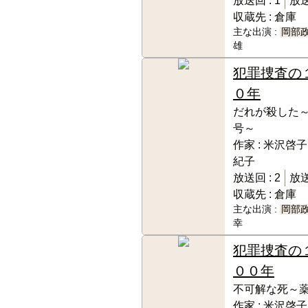
放送回 :
1
放送
収蔵先 :
倉庫
主な出演 :
岡部
雄
犯罪捜査の
０年
だれが殺した
号～
作家 :
米沢啓子
紀子
放送回 :
2
放送
収蔵先 :
倉庫
主な出演 :
岡部
幸
犯罪捜査の
００年
不可解な死～
作家 :
米沢啓子