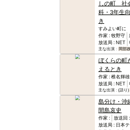
しの町 社
科・3年生
き
すみよい町に
作家 :
牧野守
放送局 :
NET
主な出演 :
岡部
ぼくらの町
えるとき
作家 :
椎名輝雄
放送局 :
NET
主な出演 :
(語り)
島分け・沖
間島哀史
作家 :
放送回 :
放送局 :
日本テ