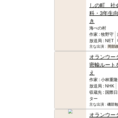
しの町 社
科・3年生
き
海べの村
作家 :
牧野守
放送局 :
NET
主な出演 :
岡部
オランウー
密輸ルート
え
作家 :
小林重隆
放送局 :
NHK
収蔵先 :
国際日
ター
主な出演 :
磯部勉
オランウー