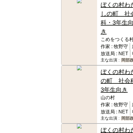
ぼくの村わ
しの町 社
科・3年生
き
こめをつくる
作家 :
牧野守
放送局 :
NET
主な出演 :
岡部
ぼくの村わ
の町 社会
3年生向き
山の村
作家 :
牧野守
放送局 :
NET
主な出演 :
岡部
ぼくの村わ