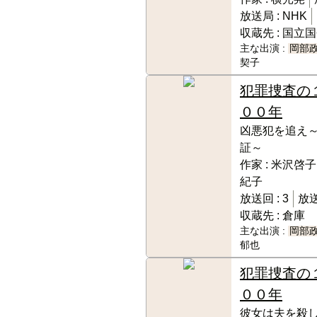
放送局 :
NHK
収蔵先 :
国立国
主な出演 :
岡部
契子
犯罪捜査の
００年
凶悪犯を追え
証～
作家 :
米沢啓子
紀子
放送回 :
3
放送
収蔵先 :
倉庫
主な出演 :
岡部
郁也
犯罪捜査の
００年
彼女は夫を殺