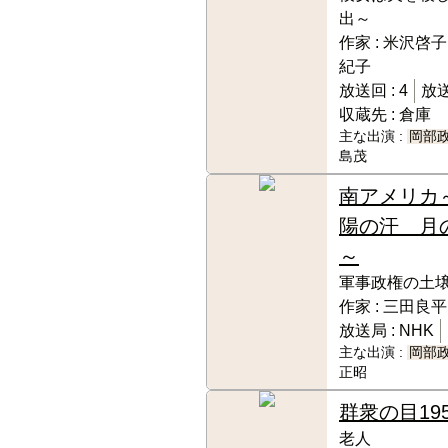
出～
作家 :
米沢啓子
紀子
放送回 :
4
放送
収蔵先 :
倉庫
主な出演 :
岡部
島茂
南アメリカ
陽の汗 月
～
軍事政権の土
作家 :
三田良平
放送局 :
NHK
主な出演 :
岡部
正昭
群衆の目
19
老人