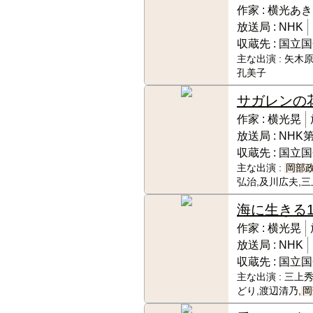
作家 :
横光あき
放送局 :
NHK
収蔵先 :
国立国
主な出演 :
矢木原
孔美子
サガレンの
作家 :
横光晃
放送局 :
NHK
収蔵先 :
国立国
主な出演 :
岡部
弘治,及川広夫,
海に生きる
作家 :
横光晃
放送局 :
NHK
収蔵先 :
国立国
主な出演 :
三上秀
どり,渡辺清乃,
岡