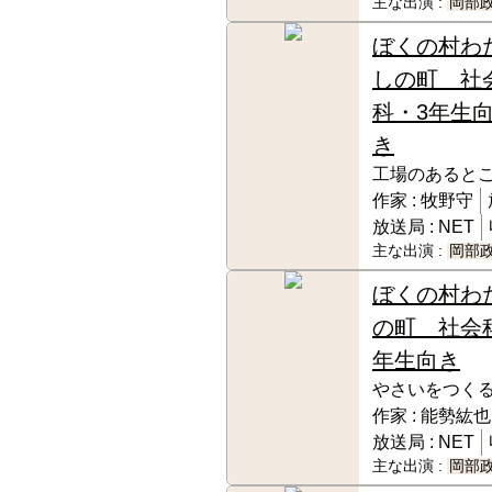
主な出演 :
岡部
ぼくの村わ
しの町 社
科・3年生
き
工場のあると
作家 :
牧野守
放送局 :
NET
主な出演 :
岡部
ぼくの村わ
の町 社会
年生向き
やさいをつく
作家 :
能勢紘也
放送局 :
NET
主な出演 :
岡部