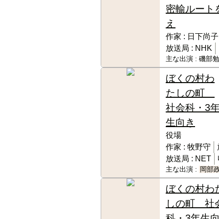
密輸ルート
え
作家 :
日下尚子
放送局 :
NHK
主な出演 :
磯部勉
ぼくの村わ
たしの町
社会科・3
生向き
役場
作家 :
牧野守
放送局 :
NET
主な出演 :
岡部
ぼくの村わ
しの町 社
科・3年生