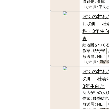
収蔵先 :
倉庫
主な出演 :
平良と
ぼくの村わ
しの町 社
科・3年生
き
絵地図をつく
作家 :
牧野守
放送局 :
NET
主な出演 :
岡部
ぼくの村わ
の町 社会
3年生向き
商店がいの人
作家 :
能勢紘也
放送局 :
NET