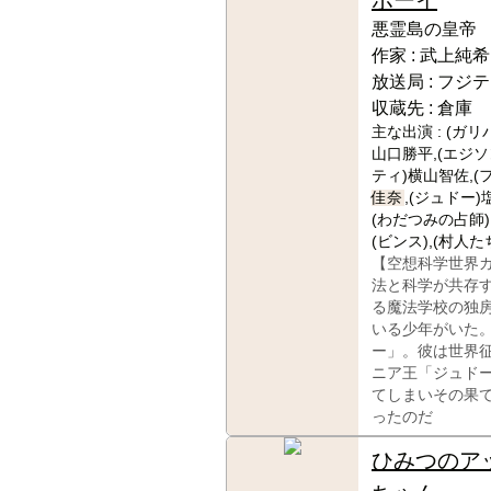
悪霊島の皇帝
作家 :
武上純希
放送局 :
フジテ
収蔵先 :
倉庫
主な出演 :
(ガリ
山口勝平,(エジソ
ティ)横山智佐,(
佳奈
,(ジュドー)
(わだつみの占師)
(ビンス),(村人た
【空想科学世界
法と科学が共存
る魔法学校の独
いる少年がいた
ー」。彼は世界
ニア王「ジュド
てしまいその果
ったのだ
ひみつのア