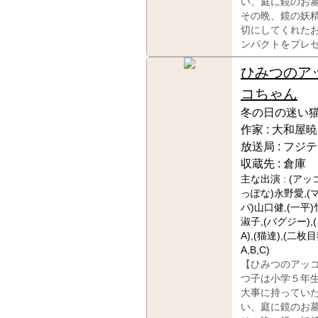
い、庭に鏡のお
その晩、鏡の妖
切にしてくれた
ンパクトをプレ
ひみつのア
コちゃん
冬の日の迷い
作家 :
大和屋暁
放送局 :
フジテ
収蔵先 :
倉庫
主な出演 :
(アッ
っぽな)永野愛,(
パ)山口健,(一平
淑子,(バグジー),
A),(猫達),(二枚
A,B,C)
【ひみつのアッ
つ子は小学５年
大事に持ってい
い、庭に鏡のお