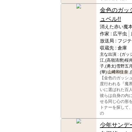
金色のガッ
ュベル!!
消えた赤い魔
作家 :
広平虫
放送局 :
フジテ
収蔵先 :
倉庫
主な出演 :
(ガッ
江,(高嶺清麿)桜
子,(勇太)雪野五月
(華)
山﨑和佳奈
,
【金色のガッシ
度行われる『魔
いに選ばれた百
彼らは自身の内
せる同じ心の形
トナーを探して
の
少年サンデ