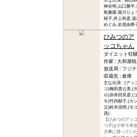
主な出演 :
高山み
神谷明,山口勝平,
島雅羅,堀川りょ
桜子,井上和彦,湯
めぐみ,岩居由希
ひみつのア
ッコちゃん
ダイエット狂
作家 :
大和屋暁
放送局 :
フジテ
収蔵先 :
倉庫
主な出演 :
(アッ
コ)梅田貴公美,(
ロ)赤井田良彦,(
モ)竹内順子,(カ
父)鈴木信明,(モ
員)
【ひみつのアッ
つ子は小学５年
大事に持ってい