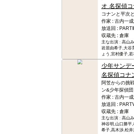
オ 名探偵
コナンと平次
作家 :
古内一成
放送回 :
PART
収蔵先 :
倉庫
主な出演 :
高山み
岩居由希子,大谷
ょう,宮村優子,
少年サンデ
名探偵コナ
阿笠からの挑戦
ン&少年探偵団
作家 :
古内一成
放送回 :
PART
収蔵先 :
倉庫
主な出演 :
高山み
神谷明,山口勝平
希子,高木渉,松