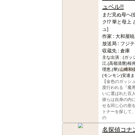
ュベル!!
まだ見ぬ母へ(
ク!? 華と母上
ュ]
作家 :
大和屋暁
放送局 :
フジテ
収蔵先 :
倉庫
主な出演 :
(ガッ
江,(高嶺清麿)桜
理恵,(華)
山﨑和
(モンモン)安達
【金色のガッシ
度行われる『魔
いに選ばれた百
彼らは自身の内
せる同じ心の形
トナーを探して
の
名探偵コナ