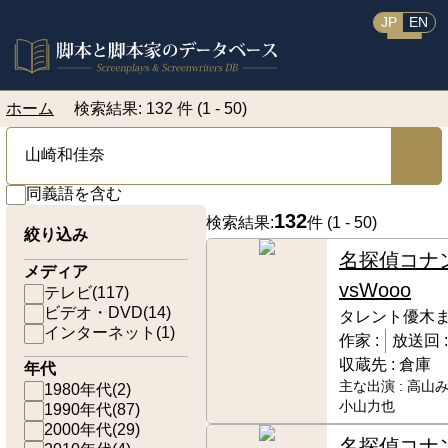
JP
EN
ホーム
検索結果: 132 件 (1 - 50)
同義語を含む
132
検索結果:
件 (
1 - 50
)
絞り込み
名探偵コナ
メディア
vsWooo
テレビ
(
117
)
ビデオ・DVD
(
14
)
タレント優木
インターネット
(
1
)
作家 :
放送回 
収蔵先 :
倉庫
年代
主な出演 :
高山み
1980年代
(
2
)
小山力也
1990年代
(
87
)
2000年代
(
29
)
名探偵コナ