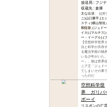
放送局 :
フジテ
収蔵先 :
倉庫
主な出演 :
［(ガ
ニ)山口勝平,(エ
スティ)横山智佐,
和佳奈
,(ジュド
イカ),(マルチス)
ー・イーグル),(
【空想科学世界
法と科学が共存
る魔法学校の独
いる少年がいた
ー」。彼は世界
ニア王「ジュド
てしまいその果
ったのだ
空想科学世
界 ガリバ
ボーイ
リスボンの亡