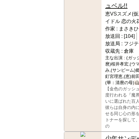
ュベル!!
恵VSスズメ(仮
イドル 恋の火花
作家 :
まさきひ
放送回 :
[104]
放送局 :
フジテ
収蔵先 :
倉庫
主な出演 :
(ガッ
麿)桜井孝宏,(ウ
み,(サンビーム)
釘宮理恵,(恵)前田
(華：清麿の母)
【金色のガッシ
度行われる『魔
いに選ばれた百
彼らは自身の内
せる同じ心の形
トナーを探して
の
少年サンデ