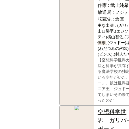
作家 :
武上純希
放送局 :
フジテ
収蔵先 :
倉庫
主な出演 :
(ガリ
山口勝平,(エジソ
ティ)横山智佐,(
佳奈
,(ジュドー)
(わだつみの占師)
(ビンス),(村人た
【空想科学世界
法と科学が共存
る魔法学校の独
いる少年がいた
ー」。彼は世界
ニア王「ジュド
てしまいその果
ったのだ
空想科学世
界 ガリバ
ボーイ