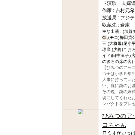
ド演歌・夫婦
作家 :
吉村元希
放送局 :
フジテ
収蔵先 :
倉庫
主な出演 :
(加賀
奈
,(モコ)梅田貴
三,(大将母)尾小
琢磨,(少将)こお
イド)田中涼子,(
の後ろの席の客)
【ひみつのアッ
つ子は小学５年
大事に持ってい
い、庭に鏡のお
その晩、鏡の妖
切にしてくれた
ンパクトをプレ
ひみつのア
コちゃん
ロミオがいっぱ