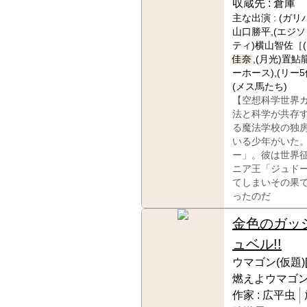
収蔵先 :
倉庫
主な出演 :
(ガリ
山口勝平,(エジソ
ティ)横山智佐［
佳奈
,(月光)置
ーホース),(リー5
(メス馬たち)
【空想科学世界
法と科学が共存
る魔法学校の独
いる少年がいた
ー」。彼は世界
ニア王「ジュド
てしまいその果
ったのだ
金色のガッ
ュベル!!
ウマゴン(仮題
燃えよウマゴン
作家 :
広平虫