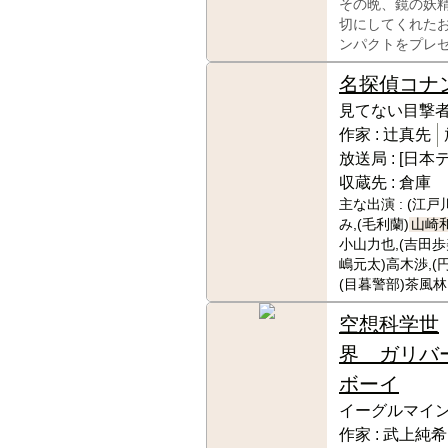
その晩、鏡の妖
切にしてくれた
ンパクトをプレ
名探偵コナ
見てない目撃
作家 :
辻真先
放送局 :
[日本
収蔵先 :
倉庫
主な出演 :
(江戸
み,(毛利蘭)
山崎
小山力也,(吉田歩
嶋元太)高木渉,(
(目暮警部)茶風林
空想科学世
界 ガリバ
ボーイ
イーグルマイ
作家 :
武上純希