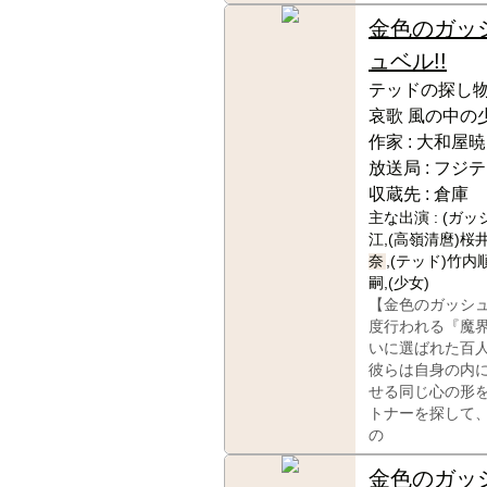
金色のガッ
ュベル!!
テッドの探し物
哀歌 風の中の
作家 :
大和屋暁
放送局 :
フジテ
収蔵先 :
倉庫
主な出演 :
(ガッ
江,(高嶺清麿)桜井
奈
,(テッド)竹内
嗣,(少女)
【金色のガッシ
度行われる『魔
いに選ばれた百
彼らは自身の内
せる同じ心の形
トナーを探して
の
金色のガッ