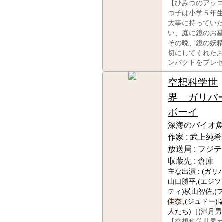
【ひみつのアッ
つ子は小学５年
大事に持ってい
い、庭に鏡のお
その晩、鏡の妖
切にしてくれた
ンパクトをプレ
空想科学世
界 ガリバ
ボーイ
深海のバイオ
作家 :
武上純希
放送局 :
フジテ
収蔵先 :
倉庫
主な出演 :
(ガリ
山口勝平,(エジソ
ティ)横山智佐,(
佳奈
,(ジュドー)
人たち)［(満月
【空想科学世界