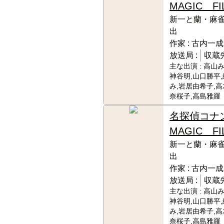
MAGIC FI
新一と蘭・麻
出
作家 :
古内一成
放送局 :
収蔵先
主な出演 :
高山み
神谷明,山口勝平
み,岩居由希子,高
奈桜子,高島雅羅
名探偵コナ
MAGIC FI
新一と蘭・麻
出
作家 :
古内一成
放送局 :
収蔵先
主な出演 :
高山み
神谷明,山口勝平
み,岩居由希子,高
奈桜子,高島雅羅