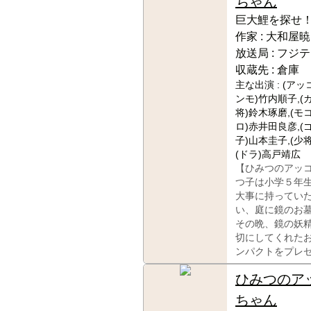
ちゃん
巨大鯉を探せ
作家 :
大和屋暁
放送局 :
フジテ
収蔵先 :
倉庫
主な出演 :
(アッ
ンモ)竹内順子,(
将)鈴木琢磨,(モ
ロ)赤井田良彦,(
子)山本圭子,(少
(ドラ)高戸靖広
【ひみつのアッ
つ子は小学５年
大事に持ってい
い、庭に鏡のお
その晩、鏡の妖
切にしてくれた
ンパクトをプレ
ひみつのア
ちゃん