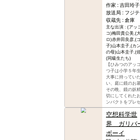
作家 :
吉田玲子
放送局 :
フジテ
収蔵先 :
倉庫
主な出演 :
(アッ
コ)梅田貴公美,(
ロ)赤井田良彦,(
子)山本圭子,(カ
の母)山本圭子,(
(同級生たち)
【ひみつのアッ
つ子は小学５年
大事に持ってい
い、庭に鏡のお
その晩、鏡の妖
切にしてくれた
ンパクトをプレ
空想科学世
界 ガリバ
ボーイ