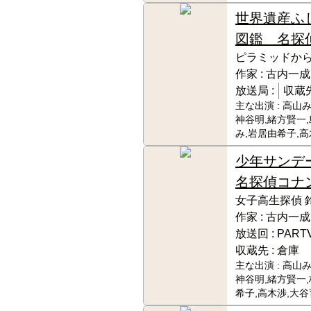
世界遺産ふ
図鑑 名探
ピラミッドか
作家 :
古内一成
放送局 :
収蔵先
主な出演 :
高山み
神谷明,緒方賢一
み,岩居由希子,
少年サンデ
名探偵コナ
女子高生探偵 
作家 :
古内一成
放送回 :
PAR
収蔵先 :
倉庫
主な出演 :
高山み
神谷明,緒方賢一
希子,高木渉,大