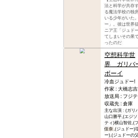
法と科学が共存
る魔法学校の独
いる少年がいた
ー」。彼は世界
ニア王「ジュド
てしまいその果
ったのだ
空想科学世
界 ガリバ
ボーイ
冷血ジュドー!
作家 :
大橋志吉
放送局 :
フジテ
収蔵先 :
倉庫
主な出演 :
(ガリ
山口勝平,(エジソ
ティ)横山智佐,(
佳奈
,(ジュドー)
ー),(ジュドーの父