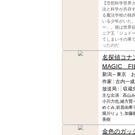
【空想科学世界
法と科学が共存
る魔法学校の独
いる少年がいた
ー」。彼は世界
ニア王「ジュド
てしまいその果
ったのだ
名探偵コナ
MAGIC FI
新潟～東京 
作家 :
古内一成
放送局 :
収蔵先
主な出演 :
高山み
小川力也,緒方賢
めぐみ,岩居由希子
堀川りょう,加藤
美樹
金色のガッ