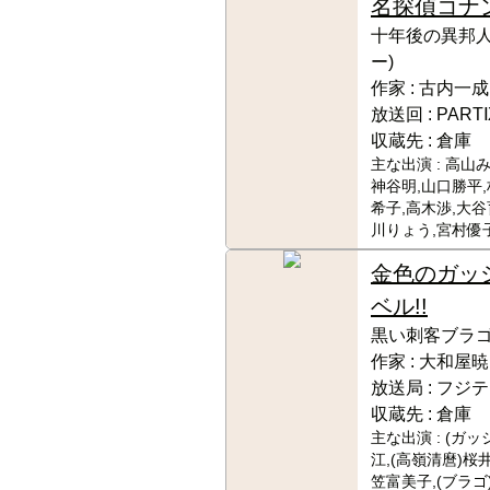
名探偵コナ
十年後の異邦人
ー)
作家 :
古内一成
放送回 :
PART
収蔵先 :
倉庫
主な出演 :
高山み
神谷明,山口勝平
希子,高木渉,大谷
川りょう,宮村優
金色のガッ
ベル!!
黒い刺客ブラ
作家 :
大和屋暁
放送局 :
フジテ
収蔵先 :
倉庫
主な出演 :
(ガッ
江,(高嶺清麿)桜
笠富美子,(ブラゴ