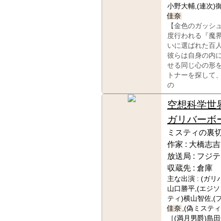
小野大輔,(連次)御
佳奈
【金色のガッシ
度行われる『魔
いに選ばれた百
彼らは自身の内
せる同じ心の形
トナーを探して
の
空想科学
ガリバーボ
ミスティの裏
作家 :
大橋志吉
放送局 :
フジテ
収蔵先 :
倉庫
主な出演 :
(ガリ
山口勝平,(エジソ
ティ)横山智佐,(
佳奈
,(偽ミスティ)
［(満月男爵)島