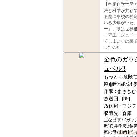
【空想科学世界
法と科学が共存
る魔法学校の独
いる少年がいた
ー」。彼は世界
ニア王「ジュド
てしまいその果
ったのだ
金色のガッ
ュベル!!
もっとも危険で
題)[絶体絶命! 
作家 :
まさきひ
放送回 :
[39]
放送局 :
フジテ
収蔵先 :
倉庫
主な出演 :
(ガッ
麿)桜井孝宏,(鈴
麿の母)
山﨑和佳