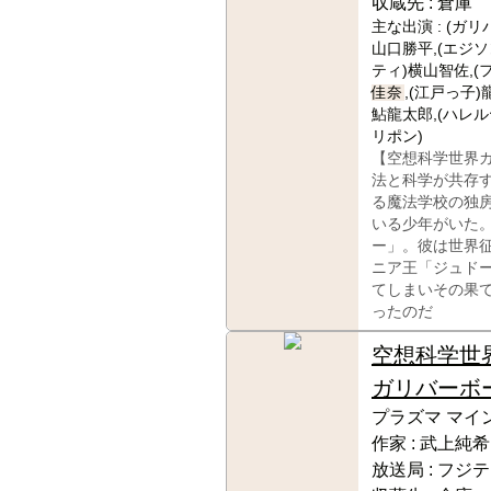
収蔵先 :
倉庫
主な出演 :
(ガリ
山口勝平,(エジソ
ティ)横山智佐,(
佳奈
,(江戸っ子
鮎龍太郎,(ハレル
リポン)
【空想科学世界
法と科学が共存
る魔法学校の独
いる少年がいた
ー」。彼は世界
ニア王「ジュド
てしまいその果
ったのだ
空想科学
ガリバーボ
プラズマ マイ
作家 :
武上純希
放送局 :
フジテ