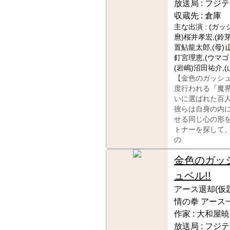
放送局 :
フジテ
収蔵先 :
倉庫
主な出演 :
(ガッ
麿)桜井孝宏,(鈴
置鮎龍太郎,(母)
釘宮理恵,(ウマゴ
(岩嶋)沼田祐介,
【金色のガッシ
度行われる『魔
いに選ばれた百
彼らは自身の内
せる同じ心の形
トナーを探して
の
金色のガッ
ュベル!!
アース退却(仮題
情の拳 アース
作家 :
大和屋暁
放送局 :
フジテ