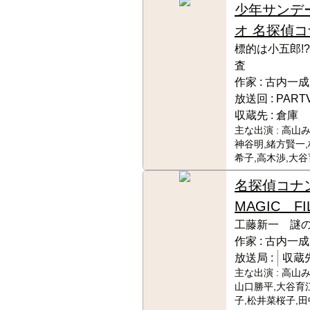
少年サンデ
オ 名探偵
標的は小五郎!
査
作家 :
古内一成
放送回 :
PART
収蔵先 :
倉庫
主な出演 :
高山み
神谷明,緒方賢一
希子,高木渉,大
名探偵コナ
MAGIC FI
工藤新一 謎
作家 :
古内一成
放送局 :
収蔵先
主な出演 :
高山み
山口勝平,大谷育
子,松井菜桜子,