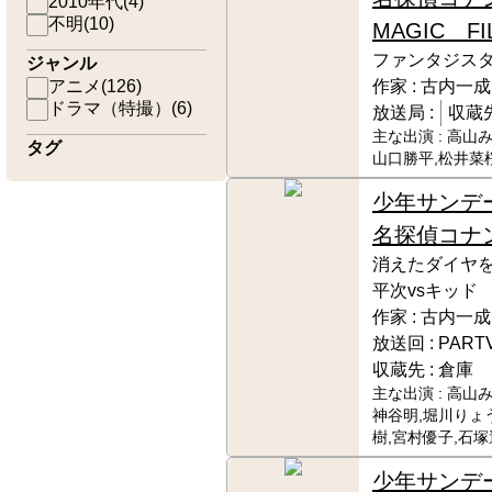
2010年代
(
4
)
不明
(
10
)
MAGIC FI
ファンタジス
ジャンル
アニメ
(
126
)
作家 :
古内一成
ドラマ（特撮）
(
6
)
放送局 :
収蔵先
主な出演 :
高山み
タグ
山口勝平,松井菜
少年サンデ
名探偵コナ
消えたダイヤを
平次vsキッド
作家 :
古内一成
放送回 :
PART
収蔵先 :
倉庫
主な出演 :
高山み
神谷明,堀川りょ
樹,宮村優子,石
少年サンデ