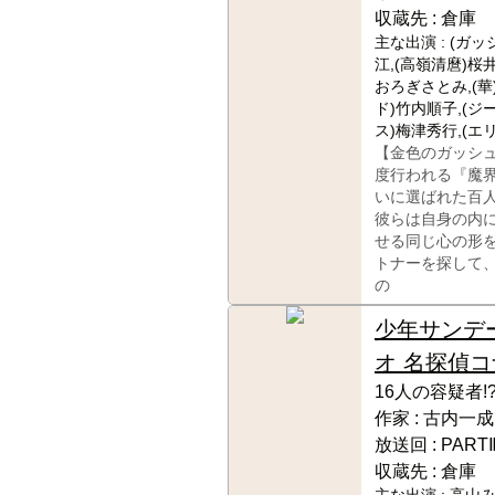
収蔵先 :
倉庫
主な出演 :
(ガッ
江,(高嶺清麿)桜
おろぎさとみ,(華
ド)竹内順子,(ジ
ス)梅津秀行,(エ
【金色のガッシ
度行われる『魔
いに選ばれた百
彼らは自身の内
せる同じ心の形
トナーを探して
の
少年サンデ
オ 名探偵
16人の容疑者!
作家 :
古内一成
放送回 :
PART
収蔵先 :
倉庫