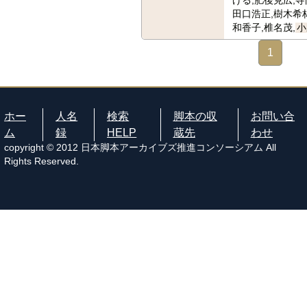
げる,肥後克広,寺
田口浩正,樹木希林
和香子,椎名茂,
小
1
ホー
人名
検索
脚本の収
お問い合
ム
録
HELP
蔵先
わせ
copyright © 2012 日本脚本アーカイブズ推進コンソーシアム All
Rights Reserved.