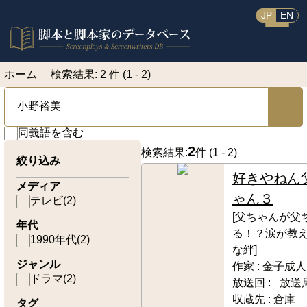
JP
EN
ホーム
検索結果: 2 件 (1 - 2)
同義語を含む
2
検索結果:
件 (
1 - 2
)
絞り込み
好きやねん
メディア
ゃん３
テレビ
(
2
)
[父ちゃんが父
年代
る！？涙が教
1990年代
(
2
)
な絆]
ジャンル
作家 :
金子成人
ドラマ
(
2
)
放送回 :
放送局
収蔵先 :
倉庫
タグ