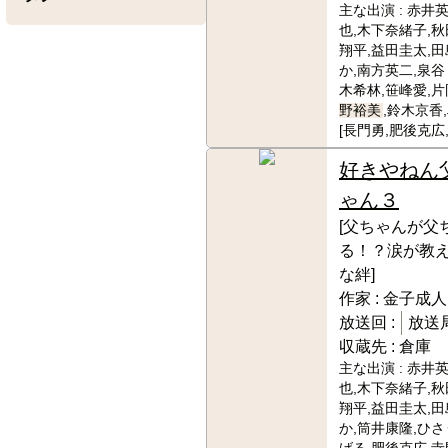
主な出演 :
赤井英
也,木下奈緒子,秋
翔平,益田圭太,
か,南方英二,泉谷
木希林,笹峰愛,片
野裕美
,鈴木京香
[長門勇,肥後克広
好きやねん
ゃん３
[父ちゃんが父
る！？涙が教
な絆]
作家 :
金子成人
放送回 :
放送局
収蔵先 :
倉庫
主な出演 :
赤井英
也,木下奈緒子,秋
翔平,益田圭太,
か,筒井康隆,ひ