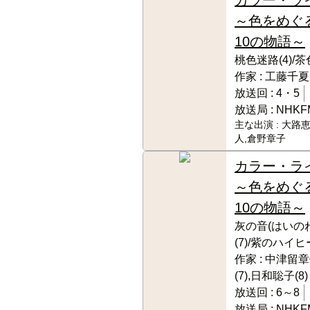
～色をめぐ
10の物語～
桃色迷路(4)/茶
作家 :
工藤千夏
放送回 :
4・5
放送局 :
NHKF
主な出演 :
大路恵
人,倉野章子
カラー・ラ
～色をめぐ
10の物語～
灰の音(はいのね
(7)/紫のハイヒ
作家 :
中津留章仁
(7),日和聡子(8)
放送回 :
6～8
放送局 :
NHKF