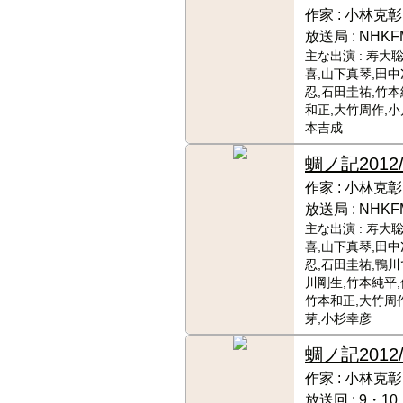
作家 :
小林克彰
放送局 :
NHKF
主な出演 :
寿大聡
喜,山下真琴,田中
忍,石田圭祐,竹本
和正,大竹周作,小
本吉成
蜩ノ記
2012
作家 :
小林克彰
放送局 :
NHKF
主な出演 :
寿大聡
喜,山下真琴,田中
忍,石田圭祐,鴨川
川剛生,竹本純平,
竹本和正,大竹周
芽,小杉幸彦
蜩ノ記
2012/
作家 :
小林克彰
放送回 :
9・10