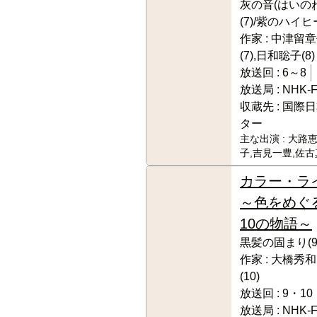
灰の音(はいのね
(7)/紫のハイヒ
作家 :
中津留章仁
(7),日和聡子(8)
放送回 :
6～8
放送局 :
NHK-
収蔵先 :
国際日
ター
主な出演 :
大路恵
子,吉見一豊,佐
カラー・ラ
～色をめぐ
10の物語～
黒髪の固まり(9)
作家 :
大橋秀和(
(10)
放送回 :
9・10
放送局 :
NHK-