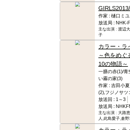
GIRLS
2013
作家 :
樋口ミユ
放送局 :
NHK-
主な出演 :
渡辺大
子
カラー・ラ
～色をめぐ
10の物語～
一膳の赤(1)/青
い霧の家(3)
作家 :
吉田小夏(
(2),フジノサツコ
放送回 :
1～3
放送局 :
NHKF
主な出演 :
大路恵
人,此島愛子,倉
カラー・ラ