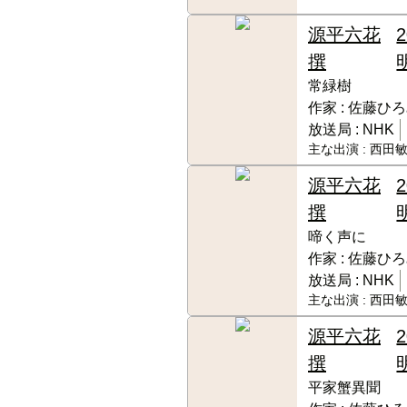
源平六花
撰
常緑樹
作家 :
佐藤ひろ
放送局 :
NHK
主な出演 :
西田敏
源平六花
撰
啼く声に
作家 :
佐藤ひろ
放送局 :
NHK
主な出演 :
西田敏
源平六花
撰
平家蟹異聞