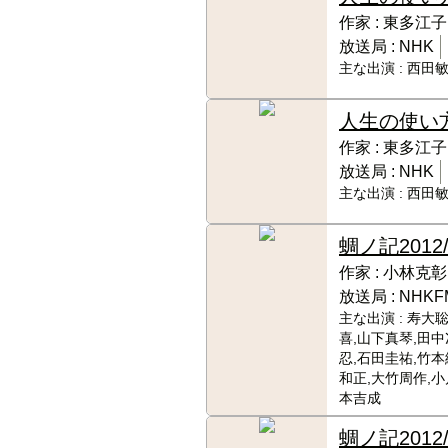
作家 :
東多江子
放送局 :
NHK
主な出演 :
西田敏
人生の使い
作家 :
東多江子
放送局 :
NHK
主な出演 :
西田敏
蜩ノ記
2012
作家 :
小林克彰
放送局 :
NHKF
主な出演 :
寿大聡
喜,山下真琴,田中
忍,石田圭祐,竹本
和正,大竹周作,小
本吉成
蜩ノ記
2012/