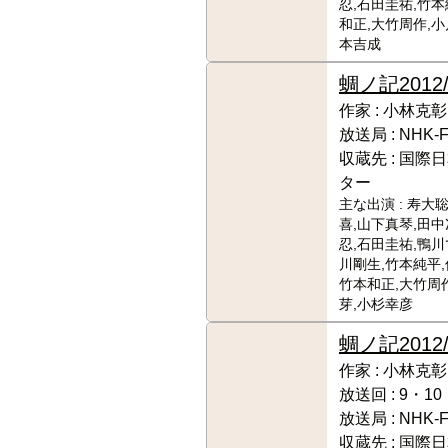
忍,石田圭祐,竹本
和正,大竹周作,小
本吉成
蜩ノ記
2012
作家 :
小林克彰
放送局 :
NHK-
収蔵先 :
国際日
ター
主な出演 :
寿大聡
喜,山下真琴,田中
忍,石田圭祐,鴨川
川剛生,竹本純平,
竹本和正,大竹周
芽,小杉幸彦
蜩ノ記
2012/
作家 :
小林克彰
放送回 :
9・10
放送局 :
NHK-
収蔵先 :
国際日