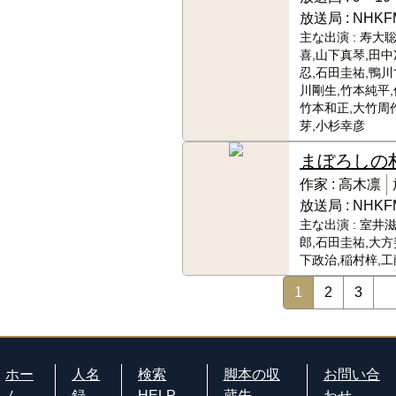
放送局 :
NHKF
主な出演 :
寿大聡
喜,山下真琴,田中
忍,石田圭祐,鴨川
川剛生,竹本純平,
竹本和正,大竹周
芽,小杉幸彦
まぼろしの
作家 :
高木凛
放送局 :
NHKF
主な出演 :
室井滋
郎,石田圭祐,大方
下政治,稲村梓,工
1
2
3
ホー
人名
検索
脚本の収
お問い合
ム
録
HELP
蔵先
わせ