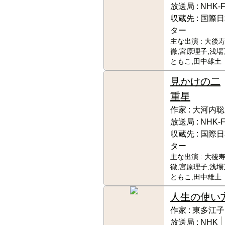
放送局 :
NHK-
収蔵先 :
国際日
ター
主な出演 :
大後寿
徹,宮原理子,浅場
ともこ,田中雄土
見かけの二
重星
作家 :
大河内聡
放送局 :
NHK-
収蔵先 :
国際日
ター
主な出演 :
大後寿
徹,宮原理子,浅場
ともこ,田中雄土
人生の使い
作家 :
東多江子
放送局 :
NHK