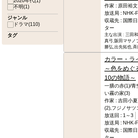
2020年代
(
1
)
作家 :
原田裕文
不明
(
1
)
放送局 :
NHK-
ジャンル
収蔵先 :
国際日
ドラマ
(
110
)
ター
主な出演 :
三田和
タグ
真弓,阪田マサノ
勝弘,出先拓也,
カラー・ラ
～色をめぐ
10の物語～
一膳の赤(1)/青
い霧の家(3)
作家 :
吉田小夏(
(2),フジノサツコ
放送回 :
1～3
放送局 :
NHK-
収蔵先 :
国際日
ター