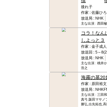
撰
後れ子
作家 :
佐藤ひろ
放送局 :
NHK
主な出演 :
西田敏
コラ！なん
しよっと３
作家 :
金子成人
放送回 :
5～8(
放送局 :
NHK
主な出演 :
桃井か
浩之
海霧の墓
20
作家 :
原田裕文
放送局 :
NHKF
主な出演 :
三田和
真弓,阪田マサノ
勝弘,出先拓也,