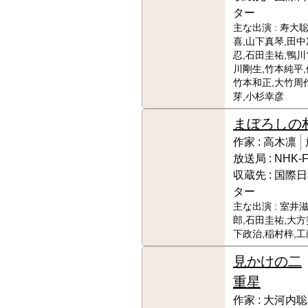
ター
主な出演 :
寿大聡
喜,山下真琴,田中
忍,石田圭祐,鴨川
川剛生,竹本純平,
竹本和正,大竹周
芽,小杉幸彦
まぼろしの
作家 :
高木凛
放送局 :
NHK-
収蔵先 :
国際日
ター
主な出演 :
室井滋
郎,石田圭祐,大方
下政治,稲村梓,工
見かけの二
重星
作家 :
大河内聡