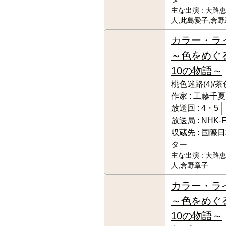
主な出演 :
大路恵
人,此島愛子,倉
カラー・ラ
～色をめぐ
10の物語～
桃色迷路(4)/茶
作家 :
工藤千夏(
放送回 :
4・5
放送局 :
NHK-
収蔵先 :
国際日
ター
主な出演 :
大路恵
人,倉野章子
カラー・ラ
～色をめぐ
10の物語～