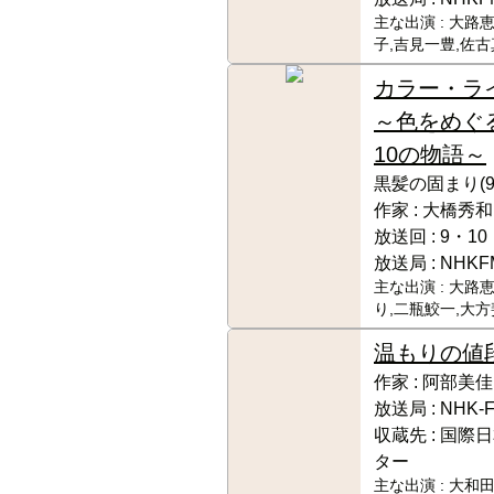
主な出演 :
大路恵
子,吉見一豊,佐
カラー・ラ
～色をめぐ
10の物語～
黒髪の固まり(9)
作家 :
大橋秀和
放送回 :
9・10
放送局 :
NHKF
主な出演 :
大路恵
り,二瓶鮫一,大
温もりの値
作家 :
阿部美佳
放送局 :
NHK-
収蔵先 :
国際日
ター
主な出演 :
大和田