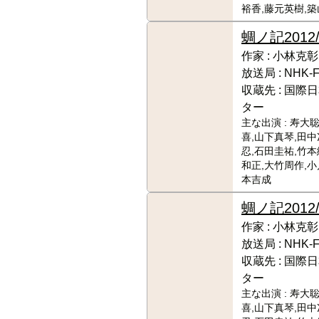
裕香,藤元英樹,
蜩ノ記
2012
作家 :
小林克彰
放送局 :
NHK-
収蔵先 :
国際日
ター
主な出演 :
寿大聡
喜,山下真琴,田中
忍,石田圭祐,竹本
和正,大竹周作,小
本吉成
蜩ノ記
2012/
作家 :
小林克彰
放送局 :
NHK-
収蔵先 :
国際日
ター
主な出演 :
寿大聡
喜,山下真琴,田中