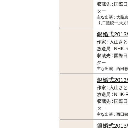
収蔵先 :
国際日
ター
主な出演 :
大路恵
り,二瓶鮫一,大
銀婚式
201
作家 :
入山さと
放送局 :
NHK‐
収蔵先 :
国際日
ター
主な出演 :
西田敏
銀婚式
201
作家 :
入山さと
放送局 :
NHK‐
収蔵先 :
国際日
ター
主な出演 :
西田敏
銀婚式
201