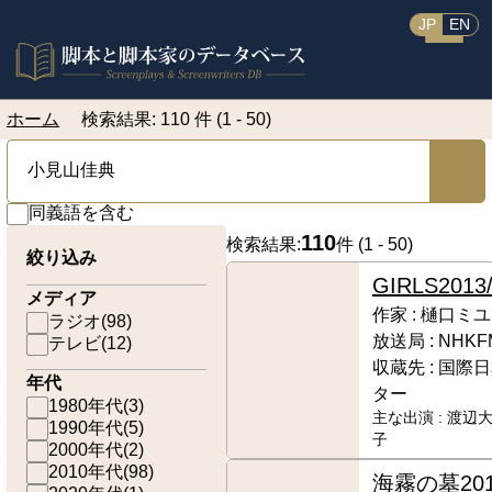
JP
EN
ホーム
検索結果: 110 件 (1 - 50)
同義語を含む
110
検索結果:
件 (
1 - 50
)
絞り込み
GIRLS
2013
メディア
作家 :
樋口ミユ
ラジオ
(
98
)
放送局 :
NHKF
テレビ
(
12
)
収蔵先 :
国際日
年代
ター
1980年代
(
3
)
主な出演 :
渡辺大
1990年代
(
5
)
子
2000年代
(
2
)
2010年代
(
98
)
海霧の墓
20