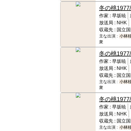
冬の桃
1977
作家 :
早坂暁
放送局 :
NHK
収蔵先 :
国立国
主な出演 :
小林
衆
冬の桃
1977/
作家 :
早坂暁
放送局 :
NHK
収蔵先 :
国立国
主な出演 :
小林
衆
冬の桃
1977
作家 :
早坂暁
放送局 :
NHK
収蔵先 :
国立国
主な出演 :
小林