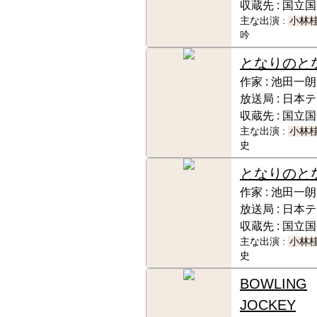
収蔵先 :
国立国
主な出演 :
小林
吟
となりのと
作家 :
池田一朗
放送局 :
日本テ
収蔵先 :
国立国
主な出演 :
小林
史
となりのと
作家 :
池田一朗
放送局 :
日本テ
収蔵先 :
国立国
主な出演 :
小林
史
BOWLING
JOCKEY