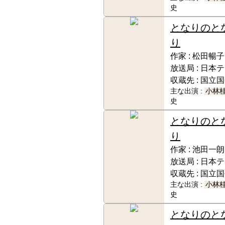
史
となりのと
り
作家 :
松田暢子
放送局 :
日本テ
収蔵先 :
国立国
主な出演 :
小林
史
となりのと
り
作家 :
池田一朗
放送局 :
日本テ
収蔵先 :
国立国
主な出演 :
小林
史
となりのと