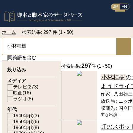
JP
EN
ホーム
検索結果: 297 件 (1 - 50)
同義語を含む
297
検索結果:
件 (
1 - 50
)
絞り込み
小林桂樹
の
メディア
ようドライ
テレビ
(
273
)
映画
(
16
)
作家 :
八田雄三
ラジオ
(
8
)
放送局 :
ニッポ
収蔵先 :
国立国
年代
主な出演 :
1940年代
(
3
)
1950年代
(
6
)
虹のスポッ
1960年代
(
8
)