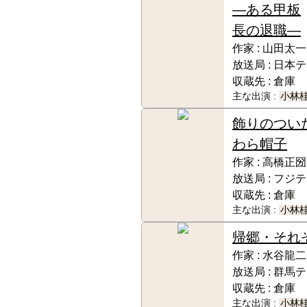
―ある甲板
長の退職―
作家 :
山田太一
放送局 :
日本テ
収蔵先 :
倉庫
主な出演 :
小林
飾りのつい
わら帽子
作家 :
高橋正圀
放送局 :
フジテ
収蔵先 :
倉庫
主な出演 :
小林
帰郷・それ
作家 :
水谷龍二
放送局 :
群馬テ
収蔵先 :
倉庫
主な出演 :
小林