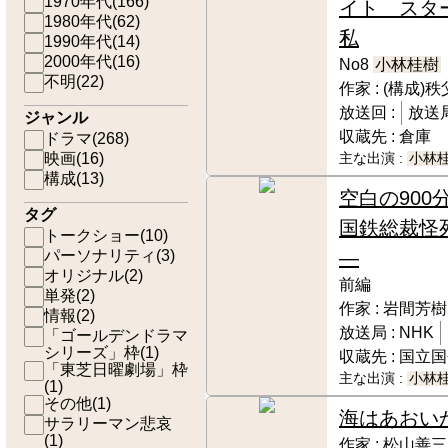
1970年代
(
166
)
イト スタ
1980年代
(
62
)
私
1990年代
(
14
)
2000年代
(
16
)
No8
小林桂樹
不明
(
22
)
作家 :
(構成)
放送回 :
放送局
ジャンル
収蔵先 :
倉庫
ドラマ
(
268
)
映画
(
16
)
主な出演 :
小林
構成
(
13
)
空白の900
タグ
国鉄総裁怪
トークショー
(
10
)
パーソナリティ
(
3
)
―
オリジナル
(
2
)
前編
単発
(
2
)
作家 :
岩間芳樹
情報
(
2
)
放送局 :
NHK
「ゴールデンドラマ
シリーズ」枠
(
1
)
収蔵先 :
国立国
「東芝日曜劇場」枠
主な出演 :
小林
(
1
)
その他
(
1
)
海はあおい
サラリーマン悲哀
(
1
)
作家 :
松山善三