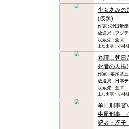
少女あみの
(仮題)
作家 :
砂田量爾
放送局 :
フジテ
収蔵先 :
倉庫
主な出演 :
小林
弁護士朝日
死者の人権(
作家 :
峯尾基三
放送局 :
日本テ
収蔵先 :
倉庫
主な出演 :
小林
牟田刑事官
牛尾刑事 
記者・冴子