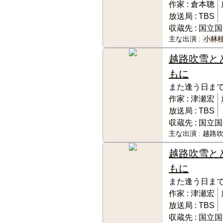
作家 :
倉本聰
放送局 :
TBS
収蔵先 :
国立国
主な出演 :
小林
越路吹雪と
もに
また逢う日ま
作家 :
津瀬宏
放送局 :
TBS
収蔵先 :
国立国
主な出演 :
越路吹
越路吹雪と
もに
また逢う日ま
作家 :
津瀬宏
放送局 :
TBS
収蔵先 :
国立国