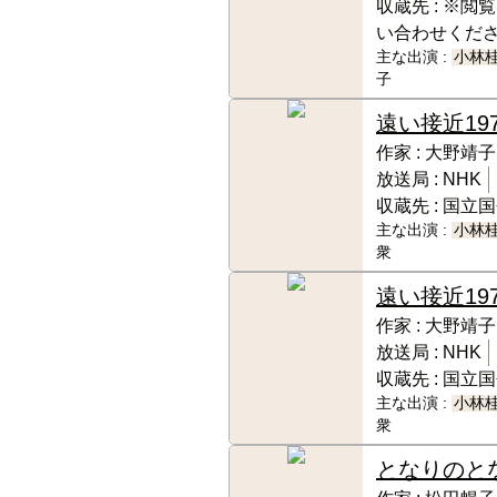
収蔵先 :
※閲覧
い合わせくだ
主な出演 :
小林
子
遠い接近
19
作家 :
大野靖子
放送局 :
NHK
収蔵先 :
国立国
主な出演 :
小林
衆
遠い接近
19
作家 :
大野靖子
放送局 :
NHK
収蔵先 :
国立国
主な出演 :
小林
衆
となりのと