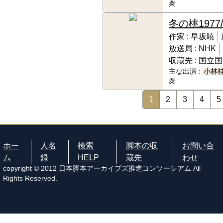
衆
冬の桃
1977
作家 :
早坂暁
放送局 :
NHK
収蔵先 :
国立国
主な出演 :
小林
衆
1
2
3
4
5
ホー
人名
検索
脚本の収
お問い合
ム
録
HELP
蔵先
わせ
copyright © 2012 日本脚本アーカイブズ推進コンソーシアム All
Rights Reserved.