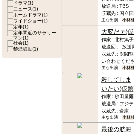
ドラマ
(
1
)
放送局 :
TBS
ニュース
(
1
)
収蔵先 :
国立国
ホームドラマ
(
1
)
主な出演 :
小林
ワイドショー
(
1
)
定年
(
1
)
大変だァ(仮
定年間近のサラリー
マン
(
1
)
作家 :
北村篤子
社会
(
1
)
放送回 :
放送局
禁煙騒動
(
1
)
収蔵先 :
※閲覧
い合わせくだ
主な出演 :
小林
殺してしま
いたい(仮題
作家 :
砂田量爾
放送局 :
フジテ
収蔵先 :
倉庫
主な出演 :
小林
最後の航海