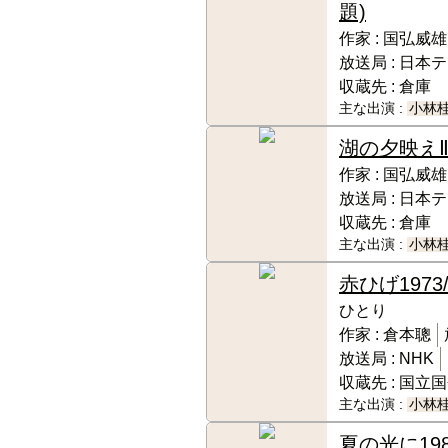
題)
作家 :
国弘威雄
放送局 :
日本テ
収蔵先 :
倉庫
主な出演 :
小林
湖の夕映え
作家 :
国弘威雄
放送局 :
日本テ
収蔵先 :
倉庫
主な出演 :
小林
赤ひげ
1973
ひとり
作家 :
倉本聰
放送局 :
NHK
収蔵先 :
国立国
主な出演 :
小林
夏の光に
19