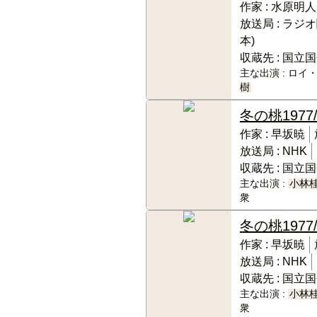
作家 :
水原明人
放送局 :
ラジオ
本)
収蔵先 :
国立国
主な出演 :
ロイ・
樹
冬の桃
1977
作家 :
早坂暁
放送局 :
NHK
収蔵先 :
国立国
主な出演 :
小林
衆
冬の桃
1977
作家 :
早坂暁
放送局 :
NHK
収蔵先 :
国立国
主な出演 :
小林
衆