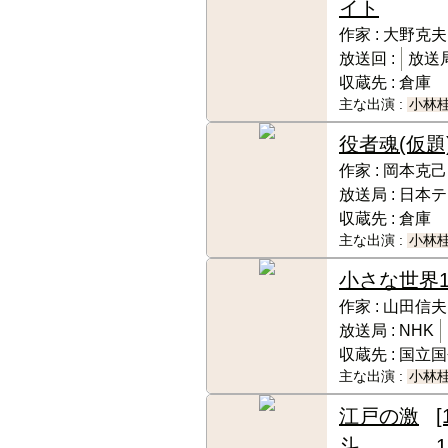
イト
作家 :
大野克夫
放送回 :
放送局
収蔵先 :
倉庫
主な出演 :
小林
役者魂(仮題
作家 :
岡本克己
放送局 :
日本テ
収蔵先 :
倉庫
主な出演 :
小林
小さな世界
作家 :
山田信夫
放送局 :
NHK
収蔵先 :
国立国
主な出演 :
小林
江戸の激
[
斗
1