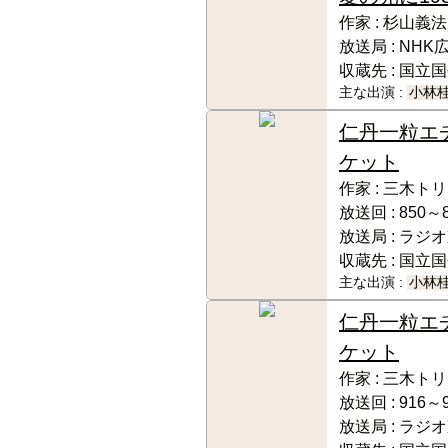
作家 :
杉山義法
放送局 :
NHK
収蔵先 :
国立国
主な出演 :
小林
仁丹一粒エ
ケット
作家 :
三木トリ
放送回 :
850～
放送局 :
ラジオ
収蔵先 :
国立国
主な出演 :
小林
仁丹一粒エ
ケット
作家 :
三木トリ
放送回 :
916～
放送局 :
ラジオ