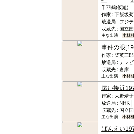
千羽鶴(仮題)
作家 :
下飯坂菊
放送局 :
フジテ
収蔵先 :
国立国
主な出演 :
小林
事件の眼
[19
作家 :
柴英三郎
放送局 :
テレビ
収蔵先 :
倉庫
主な出演 :
小林
遠い接近
19
作家 :
大野靖子
放送局 :
NHK
収蔵先 :
国立国
主な出演 :
小林
ばんえい
19