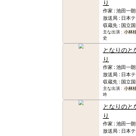
り
作家 :
池田一朗
放送局 :
日本テ
収蔵先 :
国立国
主な出演 :
小林
史
となりのと
り
作家 :
池田一朗
放送局 :
日本テ
収蔵先 :
国立国
主な出演 :
小林
吟
となりのと
り
作家 :
池田一朗
放送局 :
日本テ