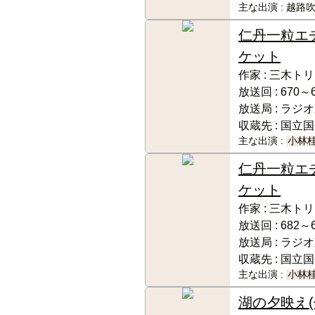
主な出演 :
越路吹
仁丹一粒エ
ケット
作家 :
三木トリ
放送回 :
670～
放送局 :
ラジオ
収蔵先 :
国立国
主な出演 :
小林
仁丹一粒エ
ケット
作家 :
三木トリ
放送回 :
682～
放送局 :
ラジオ
収蔵先 :
国立国
主な出演 :
小林
湖の夕映え(