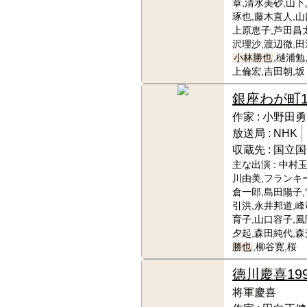
章,清水美砂,山下
琢也,藤木直人,山
上原恵子,芦田昌
沢理沙,渡辺徹,田
小林勝也
,樋浦勉
上倫宏,吉田朝,坂
銀座わが町
作家 :
小野田勇
放送局 :
NHK
収蔵先 :
国立国
主な出演 :
中村玉
川由美,フランキ
倉一郎,島田陽子,
引洪,永井邦道,峰
育子,山口容子,風
夕起,森田純代,森
勝也
,柳谷寛,桜
徳川慶喜
19
将軍慶喜