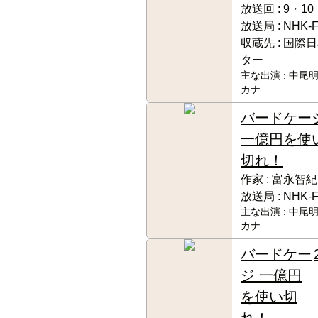
放送回 :
9・10
放送局 :
NHK-
収蔵先 :
国際日
ター
主な出演 :
中尾明
カナ
バードケー
一億円を使
切れ！
作家 :
富永智紀
放送局 :
NHK-
主な出演 :
中尾明
カナ
バードケー
ジ 一億円
を使い切
れ！