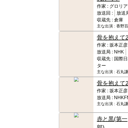
作家 :
グロリア
放送回 :
放送局
収蔵先 :
倉庫
主な出演 :
香野百
骨を抱えて
作家 :
坂本正彦
放送局 :
NHK
収蔵先 :
国際日
ター
主な出演 :
石丸謙
骨を抱えて
作家 :
坂本正彦
放送局 :
NHKF
主な出演 :
石丸謙
赤と黒(第一
部)