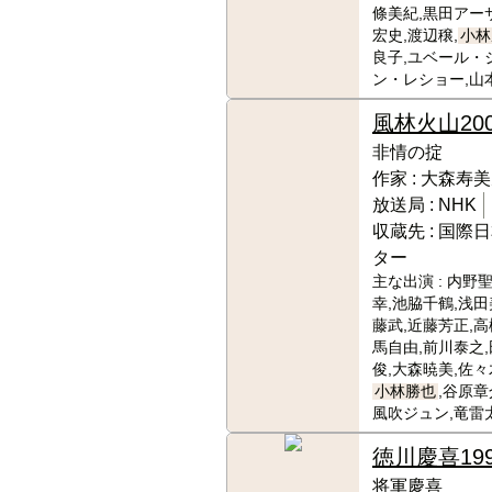
條美紀,黒田アー
宏史,渡辺穣,
小林
良子,ユベール・
ン・レショー,山
風林火山
20
非情の掟
作家 :
大森寿美
放送局 :
NHK
収蔵先 :
国際日
ター
主な出演 :
内野聖
幸,池脇千鶴,浅田
藤武,近藤芳正,高
馬自由,前川泰之
俊,大森暁美,佐々
小林勝也
,谷原章
風吹ジュン,竜雷
徳川慶喜
19
将軍慶喜