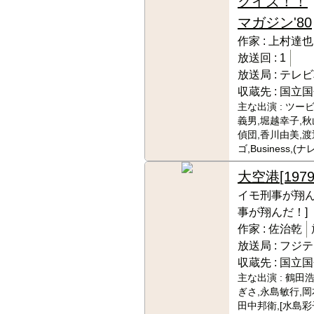
クイズ！！
マガジン'80
作家 :
上村達也
放送回 :
1
放送局 :
テレビ
収蔵先 :
国立国
主な出演 :
ツービ
義男,堀越幸子,
偵団,香川由美,
ゴ,Business,(
大空港
[1979
イモ刑事が翔ん
事が翔んだ！]
作家 :
佐治乾
放送局 :
フジテ
収蔵先 :
国立国
主な出演 :
鶴田浩
ぎさ,永島敏行,岡
田中邦衛,[水島彩