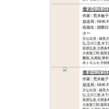
魔岩伝説
201
作家 :
荒木敏子
放送局 :
NHK-
収蔵先 :
国際日
ター
主な出演 :
細見大
弘,立川三貴,木下
前原弘道,大西多摩
大友龍三郎,龍田
勝也
,丸尾聡,華
木トモユキ,中村
魔岩伝説
20
作家 :
荒木敏子
放送局 :
NHK-
主な出演 :
細見大
弘,立川三貴,木下
前原弘道,大西多摩
大友龍三郎,龍田