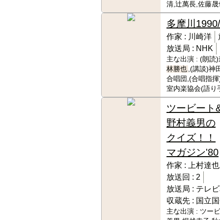
清,辻萬長,佐藤晟
多摩川
1990
作家 :
川崎洋
放送局 :
NHK
主な出演 :
(朗読
林勝也
,(講談)神
合唱団,(合唱指揮
室内楽協会(語り
ツービート
野村義男の
クイズ！！
マガジン'80
作家 :
上村達也
放送回 :
2
放送局 :
テレビ
収蔵先 :
国立国
主な出演 :
ツービ