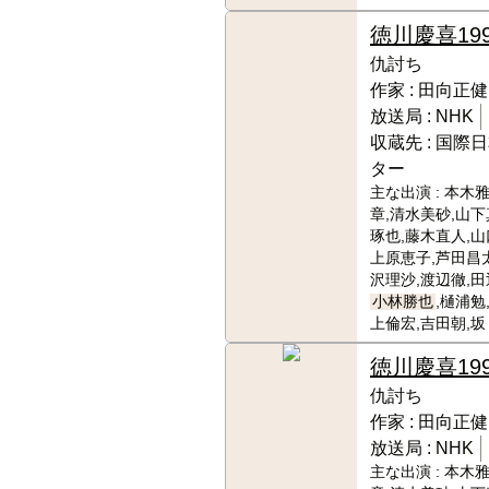
徳川慶喜
19
仇討ち
作家 :
田向正健
放送局 :
NHK
収蔵先 :
国際日
ター
主な出演 :
本木雅
章,清水美砂,山下
琢也,藤木直人,山
上原恵子,芦田昌
沢理沙,渡辺徹,田
小林勝也
,樋浦勉
上倫宏,吉田朝,坂
徳川慶喜
19
仇討ち
作家 :
田向正健
放送局 :
NHK
主な出演 :
本木雅