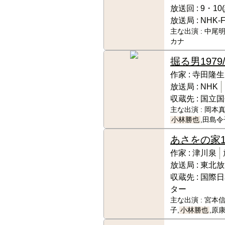
放送回 :
9・10
放送局 :
NHK-
主な出演 :
中尾明
カナ
掘る男
1979/
作家 :
寺田隆生
放送局 :
NHK
収蔵先 :
国立国
主な出演 :
岡本真
小林勝也
,田島令
あさをの家
作家 :
津川泉
放送局 :
東北放
収蔵先 :
国際日
ター
主な出演 :
宮本信
子,
小林勝也
,原