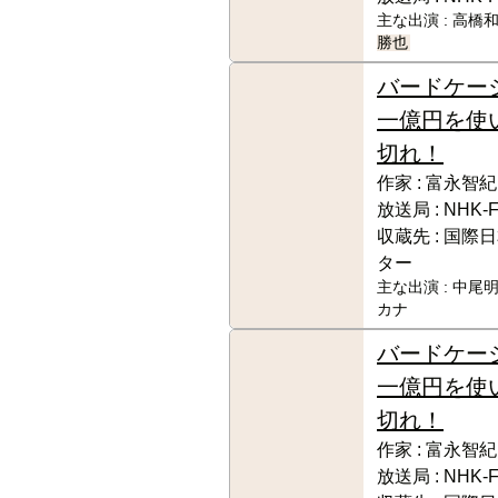
主な出演 :
高橋和
勝也
バードケー
一億円を使
切れ！
作家 :
富永智紀
放送局 :
NHK-
収蔵先 :
国際日
ター
主な出演 :
中尾明
カナ
バードケー
一億円を使
切れ！
作家 :
富永智紀
放送局 :
NHK-