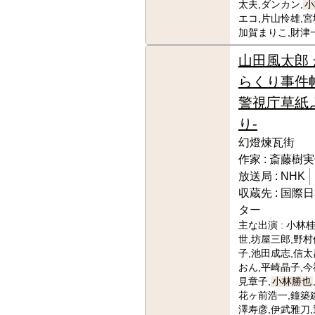
太夫,ダンカン,
小
エコ,片山怜雄,宮
加賀まりこ,財津
山田風太郎 
らくり事件帖
警視庁草紙
り-
幻燈煉瓦街
作家 :
斎藤樹実
放送局 :
NHK
収蔵先 :
国際日
ター
主な出演 :
小林桂
世,坊屋三郎,野村
子,池田成志,信太
おん,平崎晶子,今
見章子,
小林勝也
花ヶ前浩一,鐘築
澤寿彦,伊武雅刀,