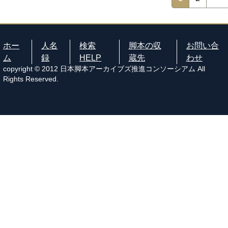
ホー
人名
検索
脚本の収
お問い合
ム
録
HELP
蔵先
わせ
copyright © 2012 日本脚本アーカイブズ推進コンソーシアム All
Rights Reserved.