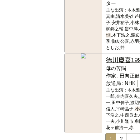
ター
主な出演 :
本木雅
真由,清水美砂,
子,安井祐子,小林
柳錦之輔,畠中洋,
也
,木下浩之,渡
季,御友公喜,赤羽
としお,井
徳川慶喜
19
母の苦悩
作家 :
田向正健
放送局 :
NHK
主な出演 :
本木雅
一郎,金内喜久夫
一,田中伸子,渡辺
信人,平崎晶子,
小
下浩之,中西良太,
一夫,小川隆市,牟
花ヶ前浩一,赤
1
2