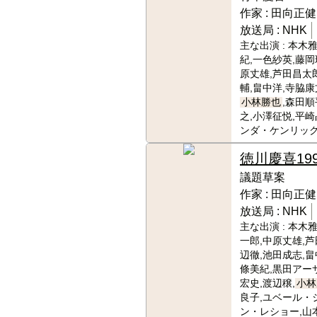
作家 :
田向正健
放送局 :
NHK
主な出演 :
本木雅
紀,一色紗英,藤岡
原丈雄,芦田昌太
輔,畠中洋,寺脇康
小林勝也
,森田順
之,小澤征悦,平崎
ンダ・ケンリック
徳川慶喜
19
議題草案
作家 :
田向正健
放送局 :
NHK
主な出演 :
本木雅
一郎,中原丈雄,芦
辺徹,池田成志,畠
條美紀,黒田アー
宏史,渡辺穣,
小林
良子,ユベール・
ン・レショー,山