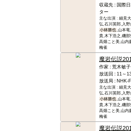
収蔵先 :
国際日
ター
主な出演 :
細見大
弘,石川英郎,入野
小林勝也
,山本竜
貴,木下浩之,磯部
高畑こと美,山内
梅雀
魔岩伝説
20
作家 :
荒木敏子
放送回 :
11～1
放送局 :
NHK-
主な出演 :
細見大
弘,石川英郎,入野
小林勝也
,山本竜
貴,木下浩之,磯部
高畑こと美,山内
梅雀
魔岩伝説
201