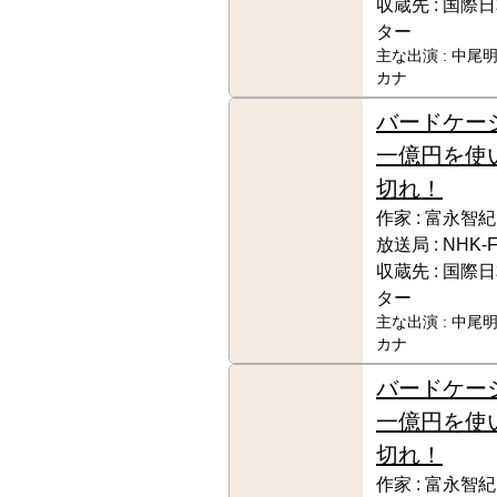
収蔵先 :
国際日
ター
主な出演 :
中尾明
カナ
バードケー
一億円を使
切れ！
作家 :
富永智紀
放送局 :
NHK-
収蔵先 :
国際日
ター
主な出演 :
中尾明
カナ
バードケー
一億円を使
切れ！
作家 :
富永智紀