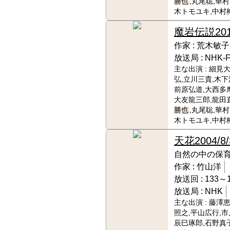
勝也
,丸尾聡,華
木トモユキ,中村
魔岩伝説
201
作家 :
荒木敏子
放送局 :
NHK-
主な出演 :
細見大
弘,立川三貴,木下
前原弘道,大西多摩
大友龍三郎,龍田
勝也
,丸尾聡,華
木トモユキ,中村
天花
2004/8
自然の中の保
作家 :
竹山洋
放送回 :
133～1
放送局 :
NHK
主な出演 :
藤澤恵
照之,平山広行,市
辰巳琢郎,石野真