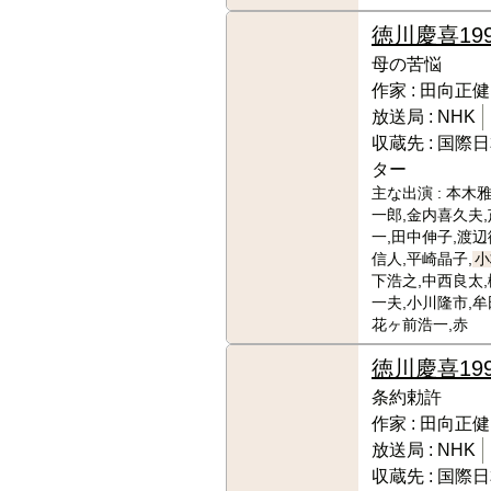
徳川慶喜
19
母の苦悩
作家 :
田向正健
放送局 :
NHK
収蔵先 :
国際日
ター
主な出演 :
本木雅
一郎,金内喜久夫
一,田中伸子,渡辺
信人,平崎晶子,
小
下浩之,中西良太,
一夫,小川隆市,牟
花ヶ前浩一,赤
徳川慶喜
19
条約勅許
作家 :
田向正健
放送局 :
NHK
収蔵先 :
国際日