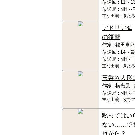
放送回 :
11～1
放送局 :
NHK-
主な出演 :
きたろ
アドリア海
の復讐
作家 :
福田卓郎
放送回 :
14～
放送局 :
NHK
主な出演 :
きたろ
玉呑み人形
作家 :
横光晃
放送局 :
NHK-
主な出演 :
牧野ア
黙ってはい
ない……で
れから？