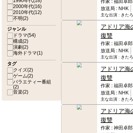
1990年代
(
18
)
作家 :
福田卓郎
2000年代
(
16
)
放送局 :
NHK
2010年代
(
12
)
主な出演 :
きたろ
不明
(
2
)
アドリア海
ジャンル
復讐
ドラマ
(
54
)
構成
(
2
)
作家 :
福田卓郎
演劇
(
2
)
放送局 :
NHK
海外ドラマ
(
1
)
主な出演 :
きたろ
タグ
アドリア海
クイズ
(
2
)
ゲーム
(
2
)
復讐
バラエティー番組
作家 :
福田卓郎
(
2
)
音楽
(
2
)
放送局 :
NHK
主な出演 :
きたろ
アドリア海
復讐
作家 :
神田卓郎