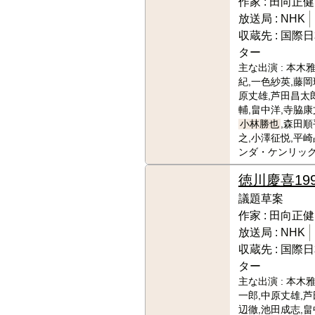
作家 :
田向正健
放送局 :
NHK
収蔵先 :
国際日
ター
主な出演 :
本木雅
紀,一色紗英,藤岡
原丈雄,芦田昌太
輔,畠中洋,寺脇康
小林勝也
,森田順
之,小澤征悦,平崎
ンダ・ケンリック
徳川慶喜
19
議題草案
作家 :
田向正健
放送局 :
NHK
収蔵先 :
国際日
ター
主な出演 :
本木雅
一郎,中原丈雄,芦
辺徹,池田成志,畠