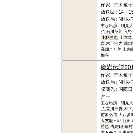
作家 :
荒木敏子
放送回 :
14・15
放送局 :
NHK-
主な出演 :
細見大
弘,石川英郎,入野
小林勝也
,山本竜
貴,木下浩之,磯部
高畑こと美,山内
梅雀
魔岩伝説
20
作家 :
荒木敏子
放送局 :
NHK-
収蔵先 :
国際日
ター
主な出演 :
細見大
弘,立川三貴,木下
前原弘道,大西多摩
大友龍三郎,龍田
勝也
,丸尾聡,華
木トモユキ,中村