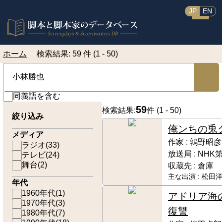
JP
EN
ホーム
検索結果: 59 件 (1 - 50)
同義語を含む
59
検索結果:
件 (
1 - 50
)
絞り込み
俺ンちの兎
メディア
作家 :
鶉野昭彦
ラジオ
(
33
)
放送局 :
NHK
テレビ
(
24
)
舞台
(
2
)
収蔵先 :
倉庫
主な出演 :
松田洋
年代
1960年代
(
1
)
アドリア海
1970年代
(
3
)
復讐
1980年代
(
7
)