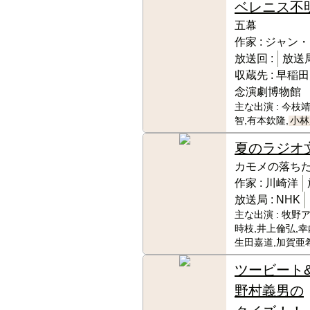
ベレニス
不
五幕
作家 :
ジャン・
放送回 :
放送局
収蔵先 :
早稲田
念演劇博物館
主な出演 :
今枝靖
智,有本欽隆,
小林
夏のラジオ
カモメの落ち
作家 :
川崎洋
放送局 :
NHK
主な出演 :
牧野ア
時枝,井上倫弘,幸
生田嘉道,加賀亜
ツービート
野村義男の