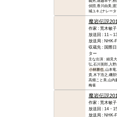
義男,堀越幸子,
偵団,香川由美,渡
城ユキ,(ナレータ
魔岩伝説
20
作家 :
荒木敏子
放送回 :
11～1
放送局 :
NHK-
収蔵先 :
国際日
ター
主な出演 :
細見大
弘,石川英郎,入野
小林勝也
,山本竜
貴,木下浩之,磯部
高畑こと美,山内
梅雀
魔岩伝説
201
作家 :
荒木敏子
放送回 :
14・1
放送局 :
NHK-