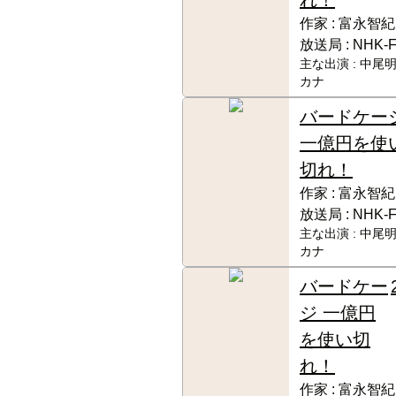
作家 :
富永智紀
放送局 :
NHK-
主な出演 :
中尾明
カナ
バードケー
一億円を使
切れ！
作家 :
富永智紀
放送局 :
NHK-
主な出演 :
中尾明
カナ
バードケー
ジ 一億円
を使い切
れ！
作家 :
富永智紀