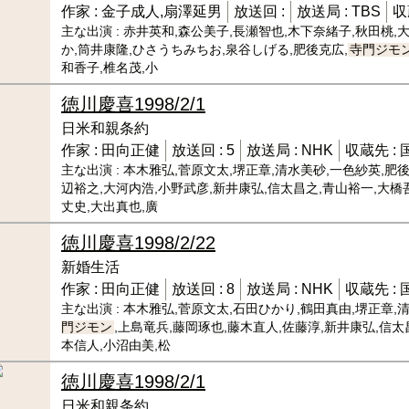
作家 :
金子成人,扇澤延男
放送回 :
放送局 :
TBS
収
主な出演 :
赤井英和,森公美子,長瀬智也,木下奈緒子,秋田桃,
か,筒井康隆,ひさうちみちお,泉谷しげる,肥後克広,
寺門ジモ
和香子,椎名茂,小
徳川慶喜
1998/2/1
日米和親条約
作家 :
田向正健
放送回 :
5
放送局 :
NHK
収蔵先 :
主な出演 :
本木雅弘,菅原文太,堺正章,清水美砂,一色紗英,肥後
辺裕之,大河内浩,小野武彦,新井康弘,信太昌之,青山裕一,大橋
丈史,大出真也,廣
徳川慶喜
1998/2/22
新婚生活
作家 :
田向正健
放送回 :
8
放送局 :
NHK
収蔵先 :
主な出演 :
本木雅弘,菅原文太,石田ひかり,鶴田真由,堺正章,清
門ジモン
,上島竜兵,藤岡琢也,藤木直人,佐藤淳,新井康弘,信太
本信人,小沼由美,松
徳川慶喜
1998/2/1
日米和親条約