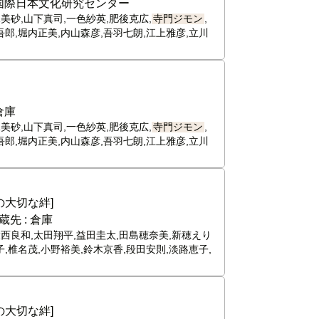
国際日本文化研究センター
美砂,山下真司,一色紗英,肥後克広,
寺門ジモン
,
吾郎,堀内正美,内山森彦,吾羽七朗,江上雅彦,立川
倉庫
美砂,山下真司,一色紗英,肥後克広,
寺門ジモン
,
吾郎,堀内正美,内山森彦,吾羽七朗,江上雅彦,立川
大切な絆]
蔵先 :
倉庫
大西良和,太田翔平,益田圭太,田島穂奈美,新穂えり
,椎名茂,小野裕美,鈴木京香,段田安則,淡路恵子,
大切な絆]