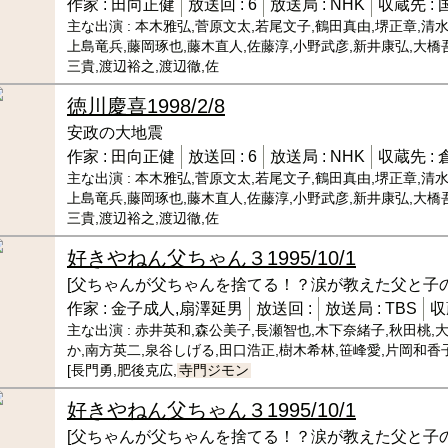
作家 :
田向正健
放送回 :
6
放送局 :
NHK
収蔵先 :
主な出演 :
本木雅弘,菅原文太,若尾文子,鶴田真由,堺正章,清水
上島竜兵,藤岡琢也,藤木直人,佐藤淳,小野武彦,新井康弘,大橋
三貴,渡辺裕之,渡辺徹,佐
徳川慶喜
1998/2/8
安政の大地震
作家 :
田向正健
放送回 :
6
放送局 :
NHK
収蔵先 :
主な出演 :
本木雅弘,菅原文太,若尾文子,鶴田真由,堺正章,清水
上島竜兵,藤岡琢也,藤木直人,佐藤淳,小野武彦,新井康弘,大橋
三貴,渡辺裕之,渡辺徹,佐
好きやねん父ちゃん３
1995/10/1
[父ちゃんが父ちゃんを捨てる！？涙が教えた父と子の
作家 :
金子成人,扇澤延男
放送回 :
放送局 :
TBS
収
主な出演 :
赤井英和,森公美子,長瀬智也,木下奈緒子,秋田桃,
か,南方英二,泉谷しげる,田口浩正,樹木希林,笹峰愛,片岡和香子
[長門勇,肥後克広,
寺門ジモン
好きやねん父ちゃん３
1995/10/1
[父ちゃんが父ちゃんを捨てる！？涙が教えた父と子の