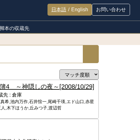
日本語
/
English
お問い合わせ
脚本の収蔵先
簿4 ～神隠しの夜～
[2008/10/29]
蔵先 :
倉庫
本真希,池内万作,石井愃一,尾崎千瑛,エド山口,赤星
正人,木下ほうか,丘みつ子,渡辺哲