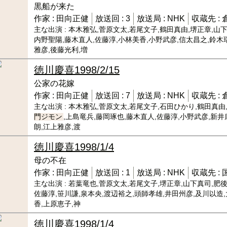
黒船が来た
作家 :
田向正健
放送回 :
3
放送局 :
NHK
収蔵先 :
主な出演 :
本木雅弘,菅原文太,若尾文子,鶴田真由,堺正章,山下
内野聖陽,藤木直人,佐藤淳,小林美香,小野武彦,信太昌之,鈴木
雅彦,後藤光利,増
徳川慶喜
1998/2/15
公家の花嫁
作家 :
田向正健
放送回 :
7
放送局 :
NHK
収蔵先 :
主な出演 :
本木雅弘,菅原文太,若尾文子,石田ひかり,鶴田真由,
門ジモン
,上島竜兵,藤岡琢也,藤木直人,佐藤淳,小野武彦,新井
朗,江上雅彦,渡
徳川慶喜
1998/1/4
母の不在
作家 :
田向正健
放送回 :
1
放送局 :
NHK
収蔵先 :
主な出演 :
若葉竜也,菅原文太,若尾文子,堺正章,山下真司,肥後
佐藤淳,笹川謙,泉本央,渡辺裕之,頭師孝雄,井田州彦,及川以造,
香,上原恵子,神
徳川慶喜
1998/1/4