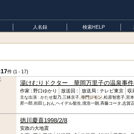
人名録
検索HELP
17
:
件 (
1 - 17
)
湯けむりドクター 華岡万里子の温泉事件
作家 :
野口ゆかり
放送回 :
放送局 :
テレビ東京
収
主な出演 :
かたせ梨乃,三林京子,
寺門ジモン
,松原智恵子,宮
昇一郎,街田しおん,ヘイデル龍生,境浩一朗,斉藤コータ,志賀
徳川慶喜
1998/2/8
安政の大地震