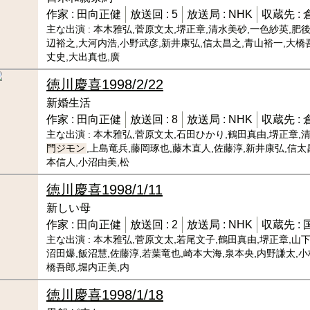
作家 :
田向正健
放送回 :
5
放送局 :
NHK
収蔵先 :
主な出演 :
本木雅弘,菅原文太,堺正章,清水美砂,一色紗英,肥後
辺裕之,大河内浩,小野武彦,新井康弘,信太昌之,青山裕一,大橋
丈史,大出真也,廣
徳川慶喜
1998/2/22
新婚生活
作家 :
田向正健
放送回 :
8
放送局 :
NHK
収蔵先 :
主な出演 :
本木雅弘,菅原文太,石田ひかり,鶴田真由,堺正章,清
門ジモン
,上島竜兵,藤岡琢也,藤木直人,佐藤淳,新井康弘,信太
本信人,小沼由美,松
徳川慶喜
1998/1/11
新しい母
作家 :
田向正健
放送回 :
2
放送局 :
NHK
収蔵先 :
主な出演 :
本木雅弘,菅原文太,若尾文子,鶴田真由,堺正章,山下
沼田爆,飯沼慧,佐藤淳,若葉竜也,崎本大海,泉本央,内野謙太,小
橋吾郎,堀内正美,内
徳川慶喜
1998/1/18