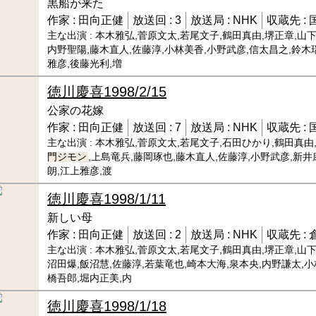
黒船が来た
作家 :
田向正健
放送回 :
3
放送局 :
NHK
収蔵先 :
主な出演 :
本木雅弘,菅原文太,若尾文子,鶴田真由,堺正章,山下
内野聖陽,藤木直人,佐藤淳,小林美香,小野武彦,信太昌之,鈴木
雅彦,後藤光利,増
徳川慶喜
1998/2/15
公家の花嫁
作家 :
田向正健
放送回 :
7
放送局 :
NHK
収蔵先 :
主な出演 :
本木雅弘,菅原文太,若尾文子,石田ひかり,鶴田真由,
門ジモン
,上島竜兵,藤岡琢也,藤木直人,佐藤淳,小野武彦,新井
朗,江上雅彦,渡
徳川慶喜
1998/1/11
新しい母
作家 :
田向正健
放送回 :
2
放送局 :
NHK
収蔵先 :
主な出演 :
本木雅弘,菅原文太,若尾文子,鶴田真由,堺正章,山下
沼田爆,飯沼慧,佐藤淳,若葉竜也,崎本大海,泉本央,内野謙太,小
橋吾郎,堀内正美,内
徳川慶喜
1998/1/18