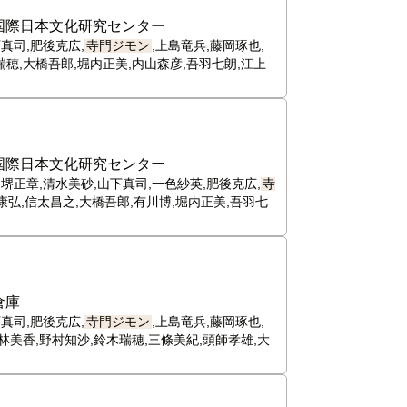
国際日本文化研究センター
真司,肥後克広,
寺門ジモン
,上島竜兵,藤岡琢也,
瑞穂,大橋吾郎,堀内正美,内山森彦,吾羽七朗,江上
国際日本文化研究センター
堺正章,清水美砂,山下真司,一色紗英,肥後克広,
寺
康弘,信太昌之,大橋吾郎,有川博,堀内正美,吾羽七
倉庫
真司,肥後克広,
寺門ジモン
,上島竜兵,藤岡琢也,
林美香,野村知沙,鈴木瑞穂,三條美紀,頭師孝雄,大