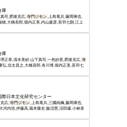
倉庫
真司,肥後克広,
寺門ジモン
,上島竜兵,藤岡琢也,
瑞穂,大橋吾郎,堀内正美,内山森彦,吾羽七朗,江上
倉庫
堺正章,清水美砂,山下真司,一色紗英,肥後克広,
寺
康弘,信太昌之,大橋吾郎,有川博,堀内正美,吾羽七
国際日本文化研究センター
克広,
寺門ジモン
,上島竜兵,三國純楓,藤岡琢也,
大河内浩,伊藤高,蔵本隆史,飯沼慧,沼田爆,小林美