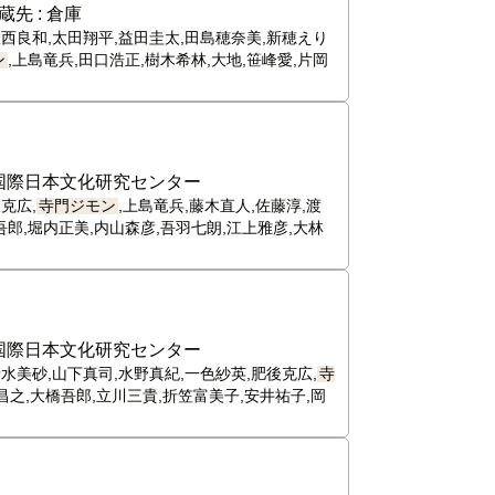
蔵先 :
倉庫
大西良和,太田翔平,益田圭太,田島穂奈美,新穂えり
ン
,上島竜兵,田口浩正,樹木希林,大地,笹峰愛,片岡
国際日本文化研究センター
克広,
寺門ジモン
,上島竜兵,藤木直人,佐藤淳,渡
吾郎,堀内正美,内山森彦,吾羽七朗,江上雅彦,大林
国際日本文化研究センター
水美砂,山下真司,水野真紀,一色紗英,肥後克広,
寺
昌之,大橋吾郎,立川三貴,折笠富美子,安井祐子,岡