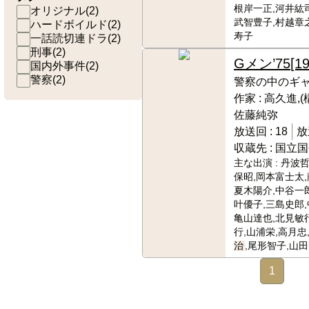
根岸一正,河井紘司
オリジナル
(
2
)
武智豊子,村越章
ハードボイルド
(
2
)
寿子
一話読切連ドラ
(
2
)
刑事
(
2
)
Gメン’75
[1
国内外事件
(
2
)
警察
(
2
)
警察の中のギ
作家 :
高久進,(
佐藤純弥
放送回 :
18
放
収蔵先 :
国立国
主な出演 :
丹波哲
保昭,岡本富士太,
夏木陽介,中谷一郎
叶優子,三島史郎,
亀山達也,北見敏
行,山浦栄,高月忠
治
,尾形智子,山田
1