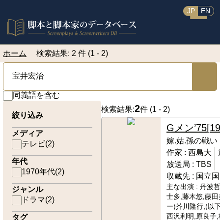
JP
EN
ホーム
検索結果: 2 件 (1 - 2)
同義語を含む
2
検索結果:
件 (
1 - 2
)
絞り込み
Gメン’75
[1
メディア
嫁.姑.孫の戦い
テレビ
(
2
)
作家 :
西島大
年代
放送局 :
TBS
1970年代
(
2
)
収蔵先 :
国立国
主な出演 :
丹波哲
ジャンル
士多,藤木悠,藤田
ドラマ
(
2
)
ー)芥川隆行,(以
西沢利明,原良子,
タグ