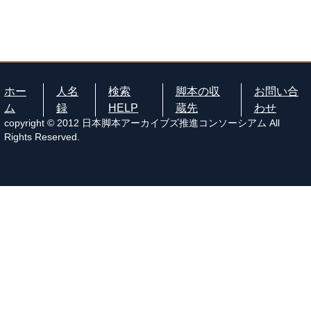
ホー
人名
検索
脚本の収
お問い合
ム
録
HELP
蔵先
わせ
copyright © 2012 日本脚本アーカイブズ推進コンソーシアム All
Rights Reserved.