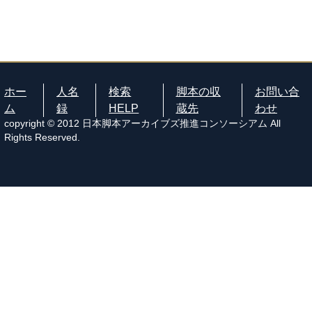
ホー
人名
検索
脚本の収
お問い合
ム
録
HELP
蔵先
わせ
copyright © 2012 日本脚本アーカイブズ推進コンソーシアム All
Rights Reserved.