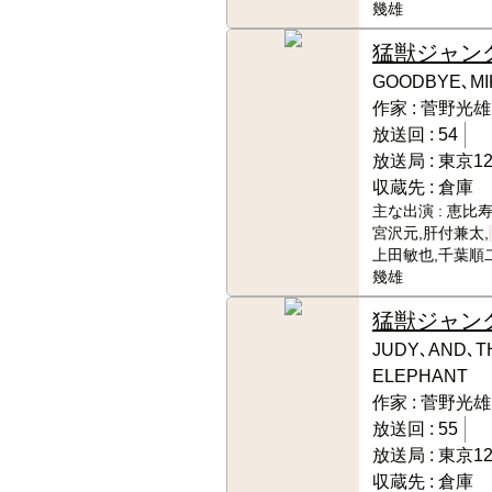
幾雄
猛獣ジャン
GOODBYE､MI
作家 :
菅野光雄
放送回 :
54
放送局 :
東京1
収蔵先 :
倉庫
主な出演 :
恵比寿
宮沢元,肝付兼太,
上田敏也,千葉順二
幾雄
猛獣ジャン
JUDY､AND､T
ELEPHANT
作家 :
菅野光雄
放送回 :
55
放送局 :
東京1
収蔵先 :
倉庫