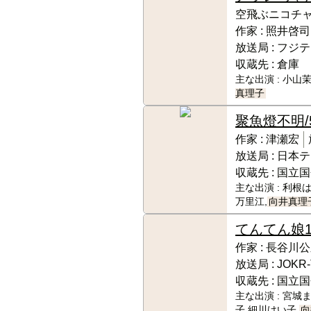
空飛ぶニコチ
作家 :
照井啓司
放送局 :
フジテ
収蔵先 :
倉庫
主な出演 :
小山茉
真理子
聚魚燈
不明/
作家 :
津瀬宏
放送局 :
日本テ
収蔵先 :
国立国
主な出演 :
利根は
万里江,
向井真理
てんてん娘
作家 :
長谷川公
放送局 :
JOKR
収蔵先 :
国立国
主な出演 :
宮城ま
子,細川けい子,
向