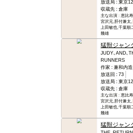
放送局 :
東京1
収蔵先 :
倉庫
主な出演 :
恵比寿
宮沢元,肝付兼太,
上田敏也,千葉順二
幾雄
猛獣ジャン
JUDY､AND､T
RUNNERS
作家 :
兼和内造
放送回 :
73
放送局 :
東京1
収蔵先 :
倉庫
主な出演 :
恵比寿
宮沢元,肝付兼太,
上田敏也,千葉順二
幾雄
猛獣ジャン
THE､RETURN