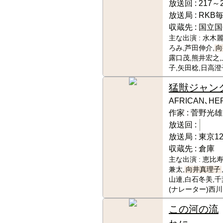
放送回 :
217～2
放送局 :
RKB
収蔵先 :
国立国
主な出演 :
水木麗
ろみ,芦田伸介,
向
露口茂,熊井宏之
子,矢田稔,日高澄
猛獣ジャン
AFRICAN､HE
作家 :
菅野光雄
放送回 :
放送局 :
東京1
収蔵先 :
倉庫
主な出演 :
恵比寿
兼太,
向井真理子
山連,白石冬美,千
(ナレーター)西
この河の流