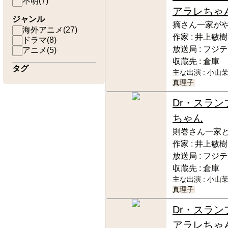
不明
(
7
)
アラレちゃ
ジャンル
摘さん一家が
海外アニメ
(
27
)
作家 :
井上敏樹
ドラマ
(
8
)
放送局 :
フジテ
アニメ
(
5
)
収蔵先 :
倉庫
タグ
主な出演 :
小山茉
真理子
Dr・スラン
ちゃん
則巻さん一家
作家 :
井上敏樹
放送局 :
フジテ
収蔵先 :
倉庫
主な出演 :
小山茉
真理子
Dr・スラン
アラレちゃ