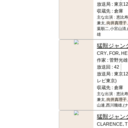
放送局 :
東京1
収蔵先 :
倉庫
主な出演 :
恵比寿
兼太,
向井真理子
葉順二,小宮山清,
雄
猛獣ジャン
CRY､FOR､HE
作家 :
菅野光雄
放送回 :
42
放送局 :
東京1
レビ東京)
収蔵先 :
倉庫
主な出演 :
恵比寿
兼太,
向井真理子
山連,西川幾雄,(
猛獣ジャン
CLARENCE､T