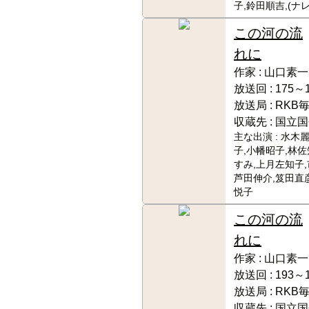
子,鈴田順吉,(ナ
この河の流
れに
作家 :
山口素一
放送回 :
175～1
放送局 :
RKB
収蔵先 :
国立国
主な出演 :
水木麗
子,小幡昭子,林佐
すみ,上月左知子,
芦田伸介,笈田直彦
悦子
この河の流
れに
作家 :
山口素一
放送回 :
193～1
放送局 :
RKB
収蔵先 :
国立国