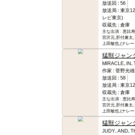
放送回 :
56
放送局 :
東京1
レビ東京)
収蔵先 :
倉庫
主な出演 :
恵比寿
宮沢元,肝付兼太,
上田敏也,(ナレ
猛獣ジャン
MIRACLE､IN
作家 :
菅野光雄
放送回 :
58
放送局 :
東京1
収蔵先 :
倉庫
主な出演 :
恵比寿
宮沢元,肝付兼太,
上田敏也,(ナレー
猛獣ジャン
JUDY､AND､T