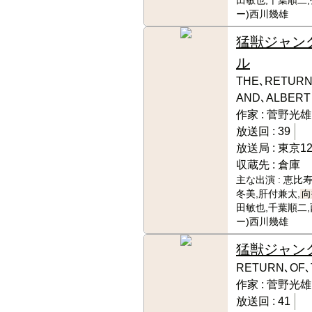
田敏也,千葉順二,
ー)西川幾雄
猛獣ジャン
ル
THE､RETURN
AND､ALBERT
作家 :
菅野光雄
放送回 :
39
放送局 :
東京1
収蔵先 :
倉庫
主な出演 :
恵比寿
冬美,肝付兼太,
向
田敏也,千葉順二,
ー)西川幾雄
猛獣ジャン
RETURN､OF
作家 :
菅野光雄
放送回 :
41