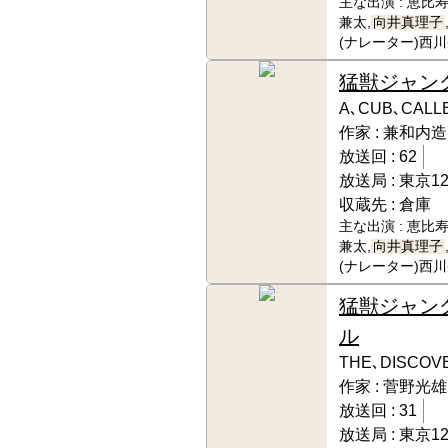
主な出演 :
恵比寿
兼太,
向井真理子
(ナレーター)西
猛獣ジャン
A､CUB､CALL
作家 :
兼和内造
放送回 :
62
放送局 :
東京1
収蔵先 :
倉庫
主な出演 :
恵比寿
兼太,
向井真理子
(ナレーター)西
猛獣ジャン
ル
THE､DISCOV
作家 :
菅野光雄
放送回 :
31
放送局 :
東京1