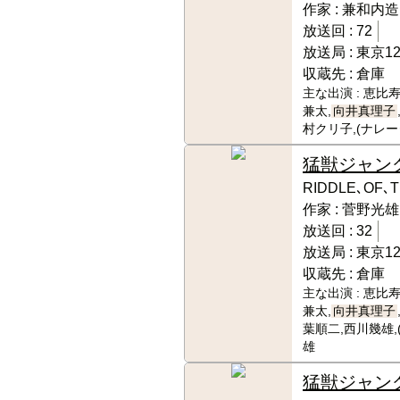
作家 :
兼和内造
放送回 :
72
放送局 :
東京1
収蔵先 :
倉庫
主な出演 :
恵比寿
兼太,
向井真理子
村クリ子,(ナレ
猛獣ジャン
RIDDLE､OF､
作家 :
菅野光雄
放送回 :
32
放送局 :
東京1
収蔵先 :
倉庫
主な出演 :
恵比寿
兼太,
向井真理子
葉順二,西川幾雄,
雄
猛獣ジャン