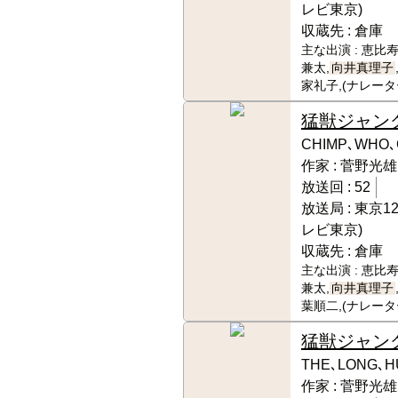
レビ東京)
収蔵先 :
倉庫
主な出演 :
恵比寿
兼太,
向井真理子
家礼子,(ナレータ
猛獣ジャン
CHIMP､WHO､
作家 :
菅野光雄
放送回 :
52
放送局 :
東京1
レビ東京)
収蔵先 :
倉庫
主な出演 :
恵比寿
兼太,
向井真理子
葉順二,(ナレー
猛獣ジャン
THE､LONG､H
作家 :
菅野光雄