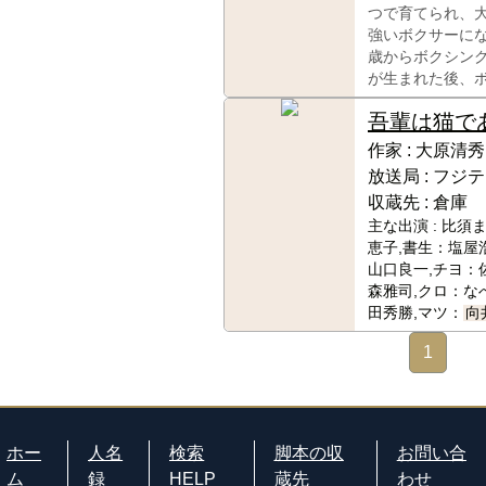
つで育てられ、
強いボクサーに
歳からボクシン
が生まれた後、
吾輩は猫で
作家 :
大原清秀
放送局 :
フジテ
収蔵先 :
倉庫
主な出演 :
比須ま
恵子,書生：塩屋
山口良一,チヨ：
森雅司,クロ：な
田秀勝,マツ：
向
1
ホー
人名
検索
脚本の収
お問い合
ム
録
HELP
蔵先
わせ