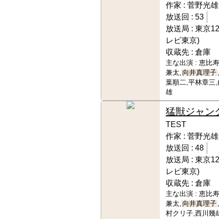
作家 :
菅野光雄
放送回 :
53
放送局 :
東京1
レビ東京)
収蔵先 :
倉庫
主な出演 :
恵比寿
兼太,
向井真理子
葉順二,平林章三,
雄
猛獣ジャン
TEST
作家 :
菅野光雄
放送回 :
48
放送局 :
東京1
レビ東京)
収蔵先 :
倉庫
主な出演 :
恵比寿
兼太,
向井真理子
村クリ子,西川幾雄