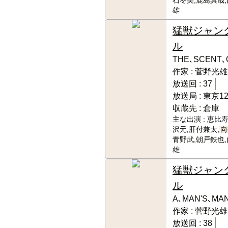
石冬美,鹿島真哉,
雄
猛獣ジャン
ル
THE､SCENT､
作家 :
菅野光雄
放送回 :
37
放送局 :
東京1
収蔵先 :
倉庫
主な出演 :
恵比寿
沢元,肝付兼太,
向
青野武,朝戸鉄也,
雄
猛獣ジャン
ル
A､MAN'S､MA
作家 :
菅野光雄
放送回 :
38