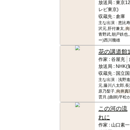
放送局 :
東京1
レビ東京)
収蔵先 :
倉庫
主な出演 :
恵比寿
沢元,肝付兼太,
向
青野武,朝戸鉄也,
ー)西川幾雄
花の講道館
作家 :
谷屋充
放送局 :
NHK(
収蔵先 :
国立国
主な出演 :
浅野進
元,藤川八太郎,長
原乃梨子,
向井真
雲月,(曲師)平松
この河の流
れに
作家 :
山口素一