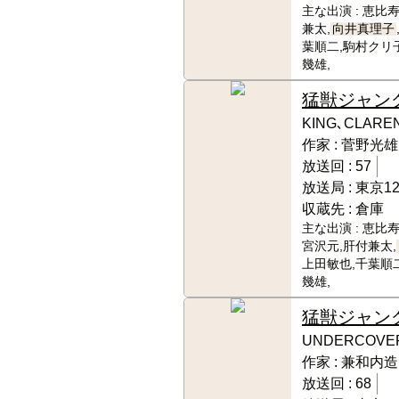
主な出演 :
恵比寿
兼太,
向井真理子
葉順二,駒村クリ子
幾雄,
猛獣ジャン
KING､CLARE
作家 :
菅野光雄
放送回 :
57
放送局 :
東京1
収蔵先 :
倉庫
主な出演 :
恵比寿
宮沢元,肝付兼太,
上田敏也,千葉順二
幾雄,
猛獣ジャン
UNDERCOVE
作家 :
兼和内造
放送回 :
68