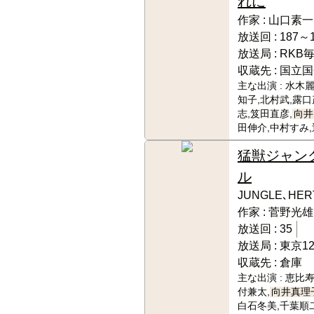
れに
作家 :
山口素一
放送回 :
187～1
放送局 :
RKB
収蔵先 :
国立国
主な出演 :
水木麗
知子,北村武,露口
志,笈田直彦,
向井
田伸介,中村すみ,
猛獣ジャン
ル
JUNGLE､HER
作家 :
菅野光雄
放送回 :
35
放送局 :
東京1
収蔵先 :
倉庫
主な出演 :
恵比寿
付兼太,
向井真理
白石冬美,千葉順