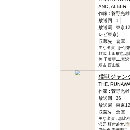
AND､ALBERT
作家 :
菅野光雄
放送回 :
1
放送局 :
東京1
レビ東京)
収蔵先 :
倉庫
主な出演 :
肝付兼
野武,上田敏也,
美,千葉順二,宮沢
順吉,西山連
猛獣ジャン
THE､RUNAW
作家 :
菅野光雄
放送回 :
36
放送局 :
東京1
収蔵先 :
倉庫
主な出演 :
恵比寿
沢元,肝付兼太,
向