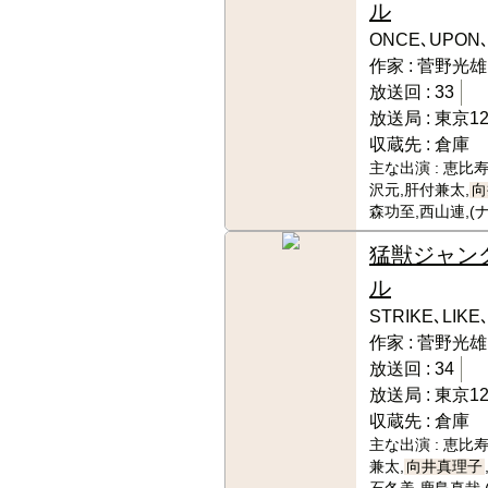
ル
ONCE､UPON､
作家 :
菅野光雄
放送回 :
33
放送局 :
東京1
収蔵先 :
倉庫
主な出演 :
恵比寿
沢元,肝付兼太,
向
森功至,西山連,(
猛獣ジャン
ル
STRIKE､LIKE
作家 :
菅野光雄
放送回 :
34
放送局 :
東京1
収蔵先 :
倉庫
主な出演 :
恵比寿
兼太,
向井真理子