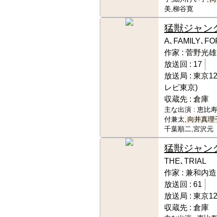
美,柳谷寛
猛獣ジャン
A､FAMILY､F
作家 :
菅野光雄
放送回 :
17
放送局 :
東京1
レビ東京)
収蔵先 :
倉庫
主な出演 :
恵比寿
付兼太,
向井真理
千葉順二,宮沢元
猛獣ジャン
THE､TRIAL
作家 :
兼和内造
放送回 :
61
放送局 :
東京1
収蔵先 :
倉庫