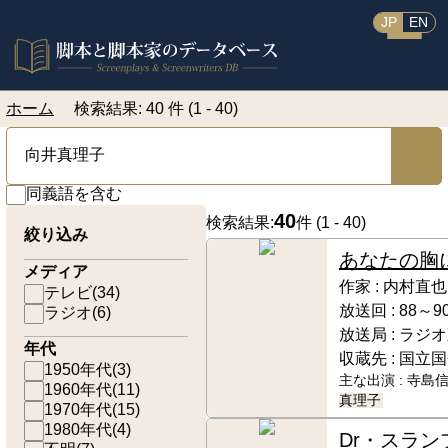
JP
EN
ホーム
検索結果: 40 件 (1 - 40)
同義語を含む
40
検索結果:
件 (
1 - 40
)
絞り込み
あなたの胸
メディア
作家 :
内村直也
テレビ
(
34
)
放送回 :
88～9
ラジオ
(
6
)
放送局 :
ラジオ
年代
収蔵先 :
国立国
1950年代
(
3
)
主な出演 :
寺島信
1960年代
(
11
)
真理子
1970年代
(
15
)
1980年代
(
4
)
Dr・スラン