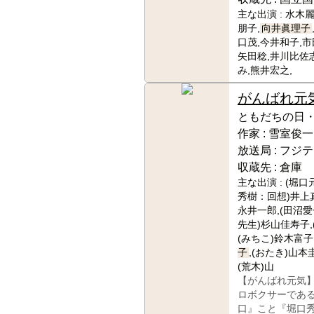
主な出演 :
水木麗
朋子,
向井眞理子
口茂,今井和子,市
矢田稔,井川比佐
み,熊井宏之,
がんばれ元
ともだちの日
作家 :
雪室俊一
放送局 :
フジテ
収蔵先 :
倉庫
主な出演 :
(堀口
秀樹：回想)井上真
永井一郎,(田沼愛
先生)杉山佳寿子,
(みちこ)鈴木富子
子
,(おたき)山本
(荒木)山
【がんばれ元気
ロボクサーであ
口』こと『堀口