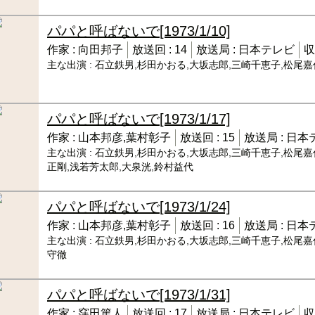
パパと呼ばないで
[1973/1/10]
作家 :
向田邦子
放送回 :
14
放送局 :
日本テレビ
収
主な出演 :
石立鉄男,杉田かおる,大坂志郎,三崎千恵子,松尾嘉
パパと呼ばないで
[1973/1/17]
作家 :
山本邦彦,葉村彰子
放送回 :
15
放送局 :
日本
主な出演 :
石立鉄男,杉田かおる,大坂志郎,三崎千恵子,松尾嘉
正剛,浅若芳太郎,大泉洸,鈴村益代
パパと呼ばないで
[1973/1/24]
作家 :
山本邦彦,葉村彰子
放送回 :
16
放送局 :
日本
主な出演 :
石立鉄男,杉田かおる,大坂志郎,三崎千恵子,松尾嘉
守徹
パパと呼ばないで
[1973/1/31]
作家 :
窪田篤人
放送回 :
17
放送局 :
日本テレビ
収