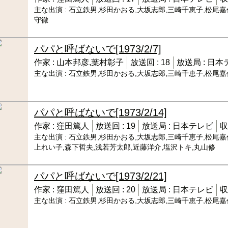
主な出演 :
石立鉄男,杉田かおる,大坂志郎,三崎千恵子,松尾嘉
守徹
パパと呼ばないで
[1973/2/7]
作家 :
山本邦彦,葉村彰子
放送回 :
18
放送局 :
日本
主な出演 :
石立鉄男,杉田かおる,大坂志郎,三崎千恵子,松尾嘉
パパと呼ばないで
[1973/2/14]
作家 :
窪田篤人
放送回 :
19
放送局 :
日本テレビ
収
主な出演 :
石立鉄男,杉田かおる,大坂志郎,三崎千恵子,松尾嘉
上れい子,森下哲夫,浅若芳太郎,近藤洋介,塩沢トキ,丸山修
パパと呼ばないで
[1973/2/21]
作家 :
窪田篤人
放送回 :
20
放送局 :
日本テレビ
収
主な出演 :
石立鉄男,杉田かおる,大坂志郎,三崎千恵子,松尾嘉