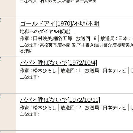
主な出演 :
石立鉄男,大坂志郎,富士真奈美
ゴールドアイ
[1970]/不明/不明
地獄へのダイヤル(仮題)
作家 :
田村映美,桶谷五郎
放送回 :
9
放送局 :
日本テ
主な出演 :
高松英郎,若林豪,(以下手書き)国井啓介,曽根晴美,
谷津勲
パパと呼ばないで
[1972/10/4]
作家 :
松木ひろし
放送回 :
1
放送局 :
日本テレビ
主な出演 :
パパと呼ばないで
[1972/10/11]
作家 :
松木ひろし
放送回 :
2
放送局 :
日本テレビ
主な出演 :