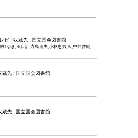
レビ
収蔵先 :
国立国会図書館
城野ゆき,田口計,寺島達夫,小林忠男,沢,中井啓輔,
収蔵先 :
国立国会図書館
収蔵先 :
国立国会図書館