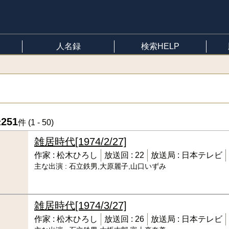
人名録
検索HELP
251
:
件 (
1 - 50
)
雑居時代
[1974/2/27]
作家 :
松木ひろし
放送回 :
22
放送局 :
日本テレビ
主な出演 :
石立鉄男,大原麗子,山口いずみ
雑居時代
[1974/3/27]
作家 :
松木ひろし
放送回 :
26
放送局 :
日本テレビ