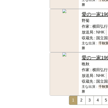
勝
愛の一家
19
野菊
作家 :
横田弘行
放送局 :
NHK
収蔵先 :
国立国
主な出演 :
千秋
勝
愛の一家
19
晩秋
作家 :
横田弘行
放送局 :
NHK
収蔵先 :
国立国
主な出演 :
千秋
勝
1
2
3
4
5