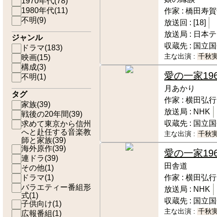
1970年代
(
78
)
1980年代
(
11
)
作家 :
橋田寿賀
不明
(
9
)
放送回 :
[18]
放送局 :
日本テ
ジャンル
収蔵先 :
国立国
ドラマ
(
183
)
主な出演 :
千秋
映画
(
15
)
構成
(
3
)
愛の一家
19
不明
(
1
)
月あかり
タグ
作家 :
横田弘行
家族
(
39
)
放送局 :
NHK
戦後の20年間
(
39
)
収蔵先 :
国立国
求めて東京から信州
へと赴任する音楽教
主な出演 :
千秋
師と家族
(
39
)
海外原作
(
39
)
愛の一家
19
連ドラ
(
39
)
田舎道
その他
(
1
)
ドラマ
(
1
)
作家 :
横田弘行
バラエティー番組形
放送局 :
NHK
式
(
1
)
収蔵先 :
国立国
子供向け
(
1
)
主な出演 :
千秋
広報番組
(
1
)