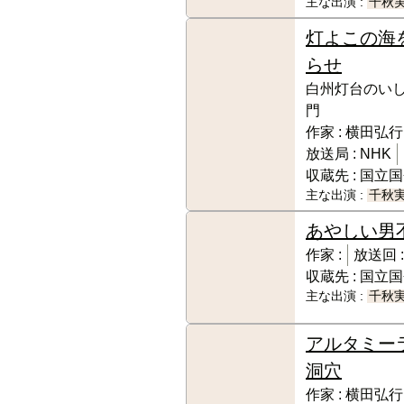
主な出演 :
千秋
灯よこの海
らせ
白州灯台のい
門
作家 :
横田弘行
放送局 :
NHK
収蔵先 :
国立国
主な出演 :
千秋
あやしい男
作家 :
放送回 :
収蔵先 :
国立国
主な出演 :
千秋
アルタミー
洞穴
作家 :
横田弘行