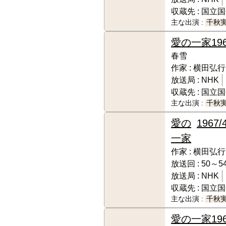
収蔵先 :
国立国
主な出演 :
千秋
愛の一家
19
春雪
作家 :
横田弘行
放送局 :
NHK
収蔵先 :
国立国
主な出演 :
千秋
愛の
1967/4
一家
作家 :
横田弘行
放送回 :
50～5
放送局 :
NHK
収蔵先 :
国立国
主な出演 :
千秋
愛の一家
19