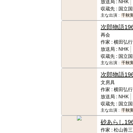
放送局 :
NHK
収蔵先 :
国立国
主な出演 :
千秋
次郎物語
19
再会
作家 :
横田弘行
放送局 :
NHK
収蔵先 :
国立国
主な出演 :
千秋
次郎物語
19
文房具
作家 :
横田弘行
放送局 :
NHK
収蔵先 :
国立国
主な出演 :
千秋
砂あらし
19
作家 :
松山善三