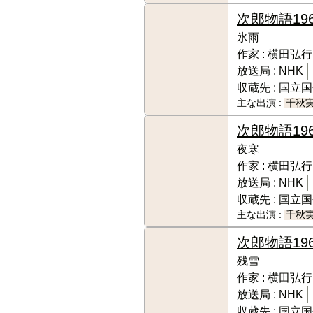
次郎物語
19
氷雨
作家 :
横田弘行
放送局 :
NHK
収蔵先 :
国立国
主な出演 :
千秋
次郎物語
19
夜寒
作家 :
横田弘行
放送局 :
NHK
収蔵先 :
国立国
主な出演 :
千秋
次郎物語
19
残雪
作家 :
横田弘行
放送局 :
NHK
収蔵先 :
国立国