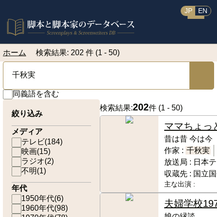
JP
EN
ホーム
検索結果: 202 件 (1 - 50)
同義語を含む
202
検索結果:
件 (
1 - 50
)
絞り込み
ママちょっ
メディア
昔は昔 今は今
テレビ
(
184
)
作家 :
千秋実
映画
(
15
)
ラジオ
(
2
)
放送局 :
日本テ
不明
(
1
)
収蔵先 :
国立国
主な出演 :
年代
1950年代
(
6
)
夫婦学校
197
1960年代
(
98
)
娘の縁談