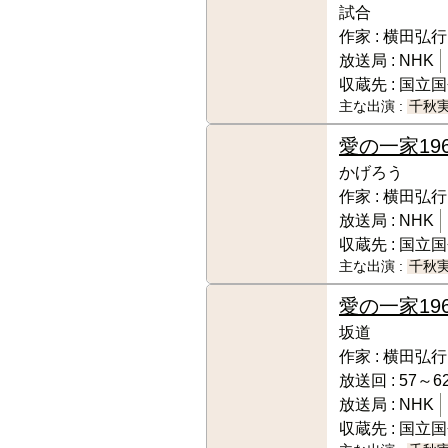
試合
作家 :
横田弘行
放送局 :
NHK
収蔵先 :
国立国
主な出演 :
千秋
愛の一家
19
かげろう
作家 :
横田弘行
放送局 :
NHK
収蔵先 :
国立国
主な出演 :
千秋
愛の一家
196
坂道
作家 :
横田弘行
放送回 :
57～6
放送局 :
NHK
収蔵先 :
国立国