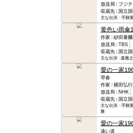
放送局 :
フジテ
収蔵先 :
国立国
主な出演 :
千秋
黄色い雨傘
作家 :
砂田量爾
放送局 :
TBS
収蔵先 :
国立国
主な出演 :
森雅之
愛の一家
19
早春
作家 :
横田弘行
放送局 :
NHK
収蔵先 :
国立国
主な出演 :
千秋
勝
愛の一家
19
遠い道