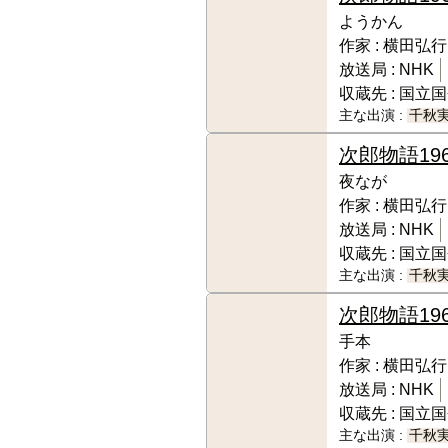
ようかん
作家 :
横田弘行
放送局 :
NHK
収蔵先 :
国立国
主な出演 :
千秋
次郎物語
19
夜なが
作家 :
横田弘行
放送局 :
NHK
収蔵先 :
国立国
主な出演 :
千秋
次郎物語
19
手本
作家 :
横田弘行
放送局 :
NHK
収蔵先 :
国立国
主な出演 :
千秋