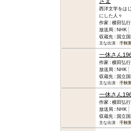
さま
西洋文学をは
にした人々
作家 :
横田弘行
放送局 :
NHK
収蔵先 :
国立国
主な出演 :
千秋
一休さん
19
作家 :
横田弘行
放送局 :
NHK
収蔵先 :
国立国
主な出演 :
千秋
一休さん
19
作家 :
横田弘行
放送局 :
NHK
収蔵先 :
国立国
主な出演 :
千秋