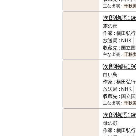
主な出演 :
千秋
次郎物語
19
霜の夜
作家 :
横田弘行
放送局 :
NHK
収蔵先 :
国立国
主な出演 :
千秋
次郎物語
19
白い鳥
作家 :
横田弘行
放送局 :
NHK
収蔵先 :
国立国
主な出演 :
千秋
次郎物語
19
母の顔
作家 :
横田弘行