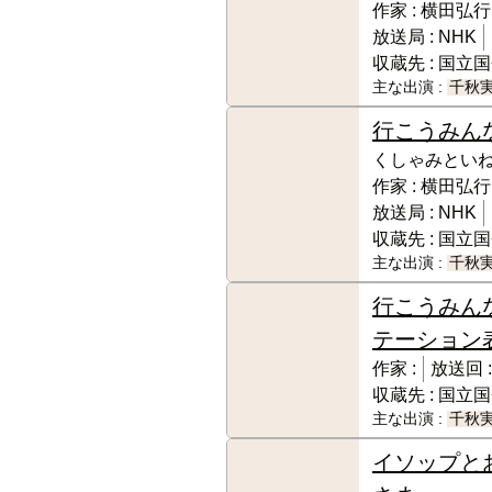
作家 :
横田弘行
放送局 :
NHK
収蔵先 :
国立国
主な出演 :
千秋
行こうみん
くしゃみとい
作家 :
横田弘行
放送局 :
NHK
収蔵先 :
国立国
主な出演 :
千秋
行こうみん
テーション
作家 :
放送回 :
収蔵先 :
国立国
主な出演 :
千秋
イソップと