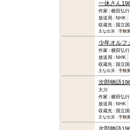
一休さん
19
作家 :
横田弘行
放送局 :
NHK
収蔵先 :
国立国
主な出演 :
千秋
少年オルフ
作家 :
横田弘行
放送局 :
NHK
収蔵先 :
国立国
主な出演 :
千秋
次郎物語
19
大川
作家 :
横田弘行
放送局 :
NHK
収蔵先 :
国立国
主な出演 :
千秋
次郎物語
19