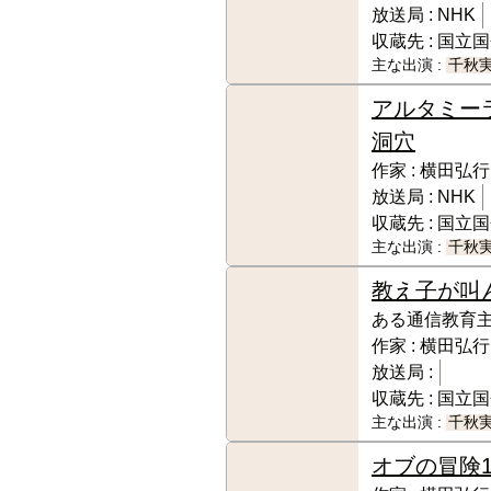
放送局 :
NHK
収蔵先 :
国立国
主な出演 :
千秋
アルタミー
洞穴
作家 :
横田弘行
放送局 :
NHK
収蔵先 :
国立国
主な出演 :
千秋
教え子が叫
ある通信教育
作家 :
横田弘行
放送局 :
収蔵先 :
国立国
主な出演 :
千秋
オブの冒険