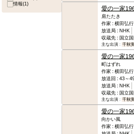
情報
(
1
)
愛の一家
19
肩たたき
作家 :
横田弘行
放送局 :
NHK
収蔵先 :
国立国
主な出演 :
千秋
愛の一家
19
町はずれ
作家 :
横田弘行
放送回 :
43～4
放送局 :
NHK
収蔵先 :
国立国
主な出演 :
千秋
愛の一家
19
向かい風
作家 :
横田弘行
放送局 :
NHK