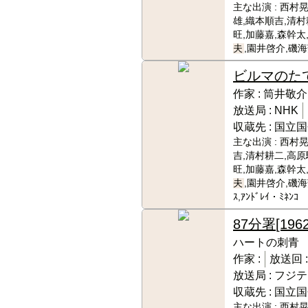
主な出演 :
西村晃
雄,織本順吉,清村
旺,加藤嘉,森幹太
夫
,園井啓介,磯
ビルマのた
作家 :
筒井敬介
放送局 :
NHK
収蔵先 :
国立国
主な出演 :
西村晃
吉,清村耕二,高原
旺,加藤嘉,森幹太
夫
,園井啓介,磯海芳
ｽ,ｱﾝﾄﾞﾚｲ・ﾐﾈﾝｺ
87分署
[1962
ハートの刺青
作家 :
放送回 
放送局 :
フジテ
収蔵先 :
国立国
主な出演 :
西村晃