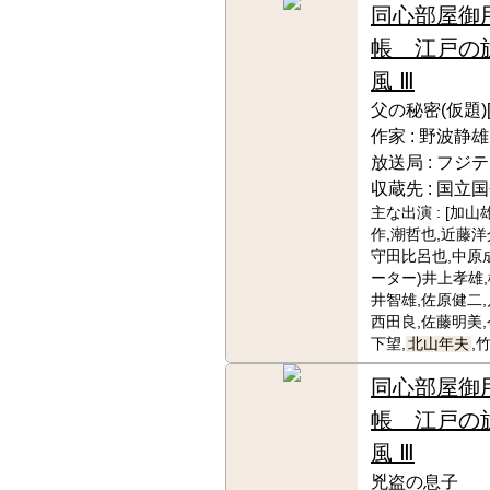
同心部屋御
帳 江戸の
風 Ⅲ
父の秘密(仮題)
作家 :
野波静雄
放送局 :
フジテ
収蔵先 :
国立国
主な出演 :
[加山
作,潮哲也,近藤洋
守田比呂也,中原成
ーター)井上孝雄,
井智雄,佐原健二,
西田良,佐藤明美,
下望,
北山年夫
,
同心部屋御
帳 江戸の
風 Ⅲ
兇盗の息子