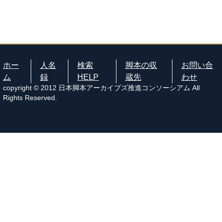
ホー
人名
検索
脚本の収
お問い合
ム
録
HELP
蔵先
わせ
copyright © 2012 日本脚本アーカイブズ推進コンソーシアム All
Rights Reserved.