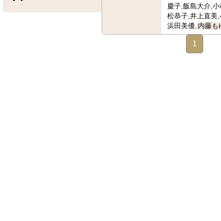
慶子,飯島大介,小
松恭子,井上直美,
浜田美優,
内藤も
1