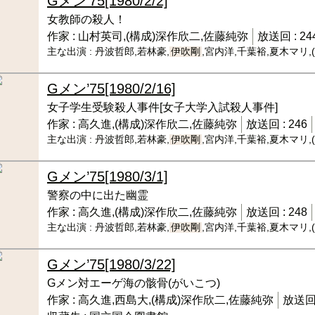
Gメン’75
[1980/2/2]
女教師の殺人！
作家 :
山村英司,(構成)深作欣二,佐藤純弥
放送回 :
24
主な出演 :
丹波哲郎,若林豪,
伊吹剛
,宮内洋,千葉裕,夏木マリ
Gメン’75
[1980/2/16]
女子学生受験殺人事件[女子大学入試殺人事件]
作家 :
高久進,(構成)深作欣二,佐藤純弥
放送回 :
246
主な出演 :
丹波哲郎,若林豪,
伊吹剛
,宮内洋,千葉裕,夏木マリ
Gメン’75
[1980/3/1]
警察の中に出た幽霊
作家 :
高久進,(構成)深作欣二,佐藤純弥
放送回 :
248
主な出演 :
丹波哲郎,若林豪,
伊吹剛
,宮内洋,千葉裕,夏木マリ
Gメン’75
[1980/3/22]
Gメン対エーゲ海の骸骨(がいこつ)
作家 :
高久進,西島大,(構成)深作欣二,佐藤純弥
放送回