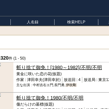
人名録
検索HELP
320
:
件 (
1 - 50
)
斬り捨て御免！
[1980～1982]/不明/不明
黄金に咲いた恋の花(仮題)
作家 :
津田幸夫(津田幸於)
放送回 :
4
放送局 :
東京1
主な出演 :
中村吉右エ門,長門勇,
伊吹剛
斬り捨て御免！
1980/不明/不明
傷だらけの墓標(仮題)