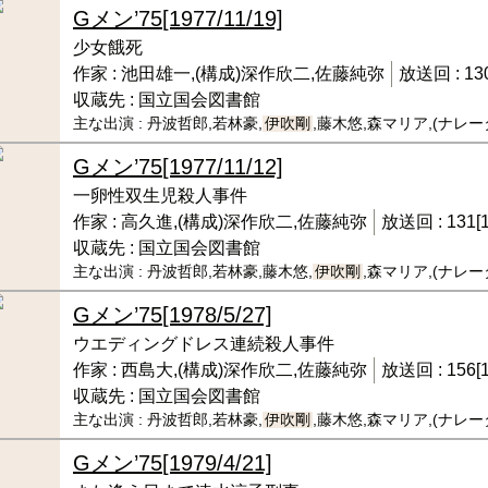
Gメン’75
[1977/11/19]
少女餓死
作家 :
池田雄一,(構成)深作欣二,佐藤純弥
放送回 :
13
収蔵先 :
国立国会図書館
主な出演 :
丹波哲郎,若林豪,
伊吹剛
,藤木悠,森マリア,(ナレ
Gメン’75
[1977/11/12]
一卵性双生児殺人事件
作家 :
高久進,(構成)深作欣二,佐藤純弥
放送回 :
131[
収蔵先 :
国立国会図書館
主な出演 :
丹波哲郎,若林豪,藤木悠,
伊吹剛
,森マリア,(ナレ
Gメン’75
[1978/5/27]
ウエディングドレス連続殺人事件
作家 :
西島大,(構成)深作欣二,佐藤純弥
放送回 :
156[
収蔵先 :
国立国会図書館
主な出演 :
丹波哲郎,若林豪,
伊吹剛
,藤木悠,森マリア,(ナレ
Gメン’75
[1979/4/21]