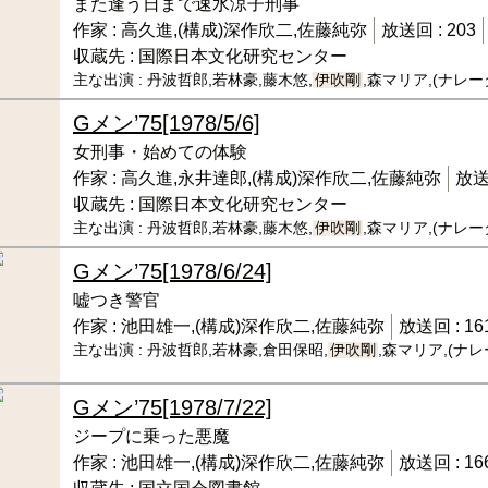
また逢う日まで速水涼子刑事
作家 :
高久進,(構成)深作欣二,佐藤純弥
放送回 :
203
収蔵先 :
国際日本文化研究センター
主な出演 :
丹波哲郎,若林豪,藤木悠,
伊吹剛
,森マリア,(ナレ
Gメン’75
[1978/5/6]
女刑事・始めての体験
作家 :
高久進,永井達郎,(構成)深作欣二,佐藤純弥
放送
収蔵先 :
国際日本文化研究センター
主な出演 :
丹波哲郎,若林豪,藤木悠,
伊吹剛
,森マリア,(ナレ
Gメン’75
[1978/6/24]
嘘つき警官
作家 :
池田雄一,(構成)深作欣二,佐藤純弥
放送回 :
16
主な出演 :
丹波哲郎,若林豪,倉田保昭,
伊吹剛
,森マリア,(ナ
Gメン’75
[1978/7/22]
ジープに乗った悪魔
作家 :
池田雄一,(構成)深作欣二,佐藤純弥
放送回 :
16