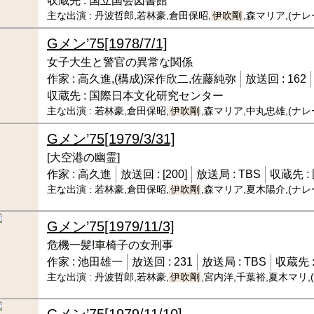
収蔵先 :
国立国会図書館
主な出演 :
丹波哲郎,若林豪,倉田保昭,
伊吹剛
,森マリア,(ナ
Gメン’75
[1978/7/1]
女子大生と警官の異常な関係
作家 :
高久進,(構成)深作欣二,佐藤純弥
放送回 :
162
収蔵先 :
国際日本文化研究センター
主な出演 :
若林豪,倉田保昭,
伊吹剛
,森マリア,中丸忠雄,(ナ
Gメン’75
[1979/3/31]
[大空港の幽霊]
作家 :
高久進
放送回 :
[200]
放送局 :
TBS
収蔵先 :
主な出演 :
若林豪,倉田保昭,
伊吹剛
,森マリア,夏木陽介,(ナ
Gメン’75
[1979/11/3]
危機一髪!車椅子の女刑事
作家 :
池田雄一
放送回 :
231
放送局 :
TBS
収蔵先 
主な出演 :
丹波哲郎,若林豪,
伊吹剛
,宮内洋,千葉裕,夏木マリ
Gメン’75
[1979/11/10]