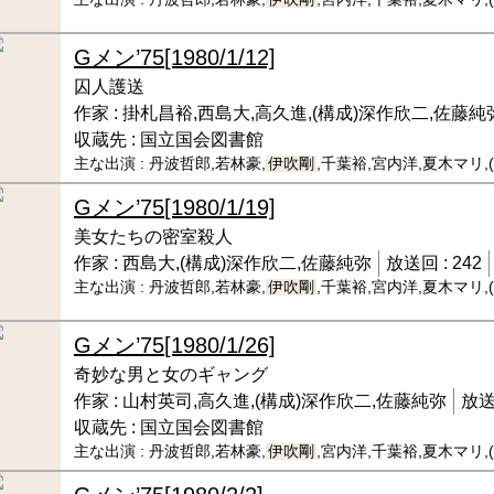
Gメン’75
[1980/1/12]
囚人護送
作家 :
掛札昌裕,西島大,高久進,(構成)深作欣二,佐藤純
収蔵先 :
国立国会図書館
主な出演 :
丹波哲郎,若林豪,
伊吹剛
,千葉裕,宮内洋,夏木マリ
Gメン’75
[1980/1/19]
美女たちの密室殺人
作家 :
西島大,(構成)深作欣二,佐藤純弥
放送回 :
242
主な出演 :
丹波哲郎,若林豪,
伊吹剛
,千葉裕,宮内洋,夏木マリ
Gメン’75
[1980/1/26]
奇妙な男と女のギャング
作家 :
山村英司,高久進,(構成)深作欣二,佐藤純弥
放送
収蔵先 :
国立国会図書館
主な出演 :
丹波哲郎,若林豪,
伊吹剛
,宮内洋,千葉裕,夏木マリ