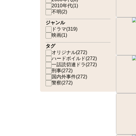
2010年代
(
1
)
不明
(
2
)
ジャンル
ドラマ
(
319
)
映画
(
1
)
タグ
オリジナル
(
272
)
ハードボイルド
(
272
)
一話読切連ドラ
(
272
)
刑事
(
272
)
国内外事件
(
272
)
警察
(
272
)