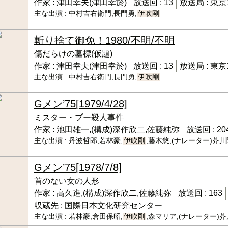
作家 :
津田幸夫(津田幸於)
放送回 :
13
放送局 :
東京
主な出演 :
中村吉右衛門,長門勇,
伊吹剛
斬り捨て御免！
1980/不明/不明
傷だらけの墓標(仮題)
作家 :
津田幸夫(津田幸於)
放送回 :
13
放送局 :
東京
主な出演 :
中村吉右衛門,長門勇,
伊吹剛
Gメン’75
[1979/4/28]
ミスター・ブー殺人事件
作家 :
池田雄一,(構成)深作欣二,佐藤純弥
放送回 :
20
主な出演 :
丹波哲郎,若林豪,
伊吹剛
,藤木悠,(ナレーター)芥
Gメン’75
[1978/7/8]
首のない女の人形
作家 :
高久進,(構成)深作欣二,佐藤純弥
放送回 :
163
収蔵先 :
国際日本文化研究センター
主な出演 :
若林豪,倉田保昭,
伊吹剛
,森マリア,(ナレーター)