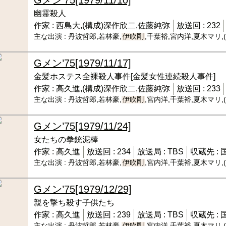
幽霊殺人
作家 :
西島大,(構成)深作欣二,佐藤純弥
放送回 :
232
主な出演 :
丹波哲郎,若林豪,
伊吹剛
,千葉裕,宮内洋,夏木マリ
Gメン’75
[1979/11/17]
金髪ホステス全裸殺人事件[金髪女性連続殺人事件]
作家 :
高久進,(構成)深作欣二,佐藤純弥
放送回 :
233
主な出演 :
丹波哲郎,若林豪,
伊吹剛
,宮内洋,千葉裕,夏木マリ
Gメン’75
[1979/11/24]
女たちの拳銃泥棒
作家 :
高久進
放送回 :
234
放送局 :
TBS
収蔵先 :
主な出演 :
丹波哲郎,若林豪,
伊吹剛
,宮内洋,千葉裕,夏木マリ
Gメン’75
[1979/12/29]
親を撃ち殺す子供たち
作家 :
高久進
放送回 :
239
放送局 :
TBS
収蔵先 :
主な出演 :
丹波哲郎,若林豪,
伊吹剛
,宮内洋,千葉裕,夏木マリ