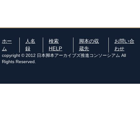
ホー
人名
検索
脚本の収
お問い合
ム
録
HELP
蔵先
わせ
copyright © 2012 日本脚本アーカイブズ推進コンソーシアム All
Rights Reserved.