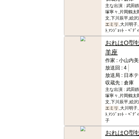
主な出演 :
武田鉄
塚寧々,片岡鶴太
文,下川辰平,絵沢
エミリ
,大川明子,
ﾄ,ﾏﾝｼﾞｮｯﾄ・ﾍﾞ
おれはO型
羊座
作家 :
小山内美
放送回 :
4
放送局 :
日本テ
収蔵先 :
倉庫
主な出演 :
武田鉄
塚寧々,片岡鶴太
文,下川辰平,絵沢
エミリ
,大川明子,
ﾄ,ﾏﾝｼﾞｮｯﾄ・ﾍ
子
おれはO型