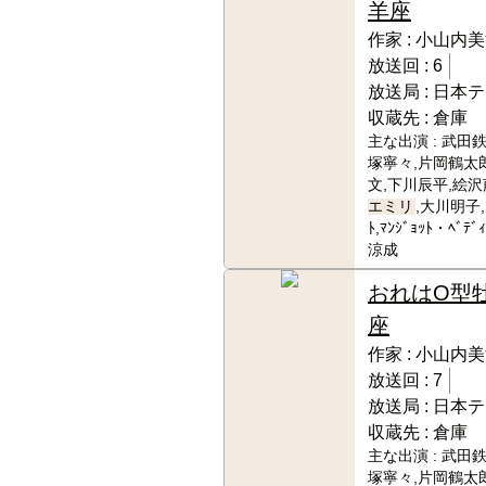
羊座
作家 :
小山内美
放送回 :
6
放送局 :
日本テ
収蔵先 :
倉庫
主な出演 :
武田鉄
塚寧々,片岡鶴太
文,下川辰平,絵沢
エミリ
,大川明子,
ﾄ,ﾏﾝｼﾞｮｯﾄ・ﾍ
涼成
おれはO型
座
作家 :
小山内美
放送回 :
7
放送局 :
日本テ
収蔵先 :
倉庫
主な出演 :
武田鉄
塚寧々,片岡鶴太