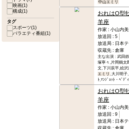
中山エミリ
映画
(
1
)
構成
(
1
)
おれはO型
羊座
タグ
スポーツ
(
1
)
作家 :
小山内美
バラエティ番組
(
1
)
放送回 :
5
放送局 :
日本テ
収蔵先 :
倉庫
主な出演 :
武田鉄
塚寧々,片岡鶴太
文,下川辰平,絵沢
エミリ
,大川明子,
ﾄ,ﾏﾝｼﾞｮｯﾄ・ﾍﾞ
おれはO型
羊座
作家 :
小山内美
放送回 :
9
放送局 :
日本テ
収蔵先 :
倉庫