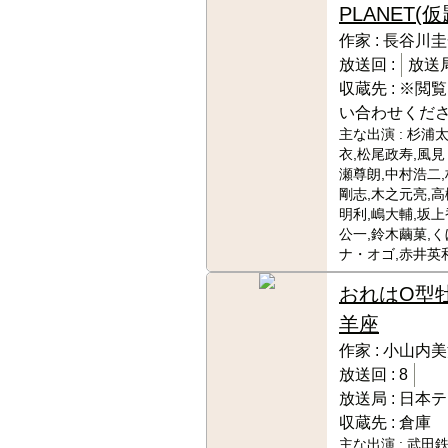
PLANET(仮
作家 :
長谷川圭
放送回 :
放送局
収蔵先 :
※閲覧
い合わせくだ
主な出演 :
杉浦太
衣,松尾政寿,風見
瀬尊朗,中村浩二,
剛志,木之元亮,高
明利,嶋大輔,坂上
公一,鈴木繭菓,
ナ・オゴ,赤井英和
おれはO型
羊座
作家 :
小山内美
放送回 :
8
放送局 :
日本テ
収蔵先 :
倉庫
主な出演 :
武田鉄