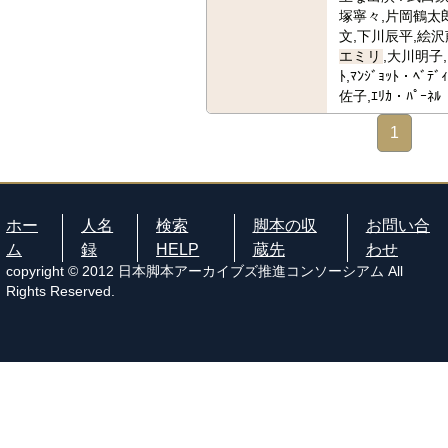
塚寧々,片岡鶴太
文,下川辰平,絵沢
エミリ
,大川明子,
ﾄ,ﾏﾝｼﾞｮｯﾄ・ﾍ
佐子,ｴﾘｶ・ﾊﾟｰﾈﾙ
1
ホー
人名
検索
脚本の収
お問い合
ム
録
HELP
蔵先
わせ
copyright © 2012 日本脚本アーカイブズ推進コンソーシアム All
Rights Reserved.