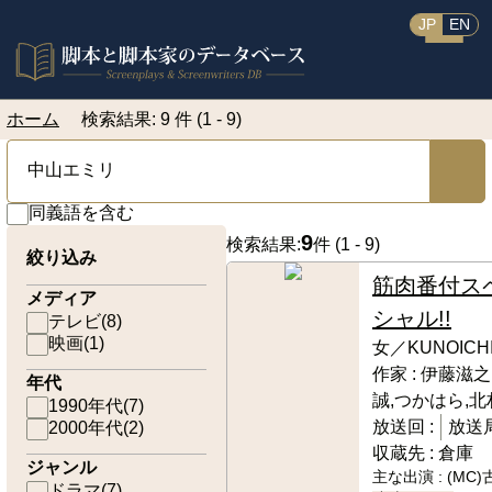
JP
EN
ホーム
検索結果: 9 件 (1 - 9)
同義語を含む
9
検索結果:
件 (
1 - 9
)
絞り込み
筋肉番付ス
メディア
シャル!!
テレビ
(
8
)
映画
(
1
)
女／KUNOICH
作家 :
伊藤滋之
年代
誠,つかはら,
1990年代
(
7
)
放送回 :
放送局
2000年代
(
2
)
収蔵先 :
倉庫
ジャンル
主な出演 :
(MC
ドラマ
(
7
)