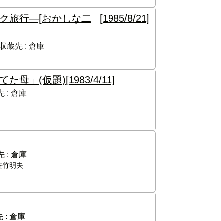
ク旅行―[おかしな二
[1985/8/21]
収蔵先 :
倉庫
た母」(仮題)
[1983/4/11]
 :
倉庫
 :
倉庫
佐竹明夫
 :
倉庫