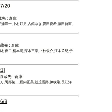
/7/20
先 :
倉庫
三浦洋一,中村好男,古館ゆき,愛田夏希,藤田啓而,
蔵先 :
倉庫
藤村俊二,柄本明,深水三章,上枝俊介,江本孟紀,伊
21]
収蔵先 :
倉庫
ん,阿部祐二,堀内正美,朝丘雪路,伊吹剛,長江洋
6/8