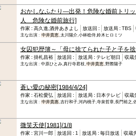
おかしなふたり―出発！危険な婚前トリッ
人 危険な婚前旅行]
作家 :
高久進,酒井あきよし
放送回 :
放送局 :
TBS
主な出演 :
中井貴恵
,太川陽介,小林稔侍,鈴木ヒロミツ
女囚犯歴簿～「母に捨てられた子と子を捨て
作家 :
掛札昌裕
放送回 :
放送局 :
テレビ朝日
収蔵先
主な出演 :
中原ひとみ,真行寺君枝,
中井貴恵
,野際陽子
蒼い愛の秘密
[1984/4/24]
作家 :
石松愛弘
放送回 :
放送局 :
日本テレビ
収蔵先
主な出演 :
中井貴惠
,吉行和子,河内桃子,寺泉哲章,長門裕之,
微笑天使
[1981]/1/8
作家 :
宮川一郎
放送回 :
1
放送局 :
毎日放送
収蔵先