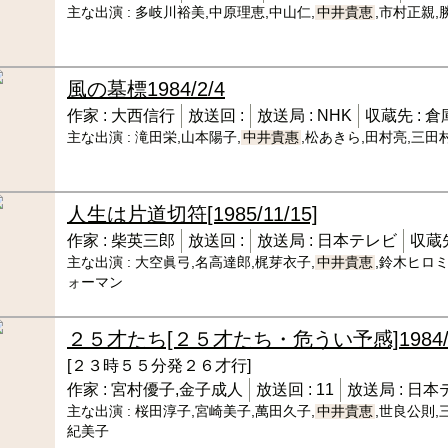
主な出演 :
多岐川裕美,中原理恵,中山仁,
中井貴恵
,市村正親,
風の墓標
1984/2/4
作家 :
大西信行
放送回 :
放送局 :
NHK
収蔵先 :
倉
主な出演 :
滝田栄,山本陽子,
中井貴惠
,松あきら,田村亮,三田
人生は片道切符
[1985/11/15]
作家 :
柴英三郎
放送回 :
放送局 :
日本テレビ
収蔵先
主な出演 :
大空眞弓,名高達郎,梶芽衣子,
中井貴恵
,鈴木ヒロ
ォーマン
２５才たち[２５才たち・危うい予感]
1984
[２３時５５分発２６才行]
作家 :
宮村優子,金子成人
放送回 :
11
放送局 :
日本
主な出演 :
桜田淳子,宮崎美子,萬田久子,
中井貴恵
,世良公則,
紀美子