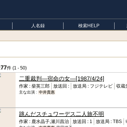
人名録
検索HELP
77
:
件 (
1 - 50
)
二重裁判—宿命の女—
[1987/4/24]
作家 :
柴英三郎
放送回 :
放送局 :
フジテレビ
収蔵先
主な出演 :
中井貴惠
跳んだスチュワーデス二人旅
不明
作家 :
鹿水晶子,瀬川昌治
放送回 :
1
放送局 :
TBS