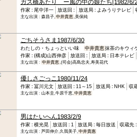
ガス橋あたり ー風の中の娘たち
[1982/6/
作家 :
尾中洋一
放送回 :
放送局 :
よみうりテレビ
主な出演 :
森昌子,
中井貴恵
,美保純
ごちそうさま
1987/6/30
わたしの・ちょっといい味
中井貴恵
抹茶のキウィ
作家 :
(構成)山西伸彦
放送回 :
放送局 :
日本テレビ
主な出演 :
中井貴恵
,(司会)高島忠夫,寿美花代
優しさごっこ
1980/11/24
作家 :
冨川元文
放送回 :
11～15
放送局 :
NHK
収蔵
主な出演 :
山本圭,牛原千恵,
中井貴恵
男はたいへん
1983/2/9
作家 :
横光晃
放送回 :
1
放送局 :
毎日放送
収蔵先 
主な出演 :
芦田伸介,久我美子,
中井貴惠