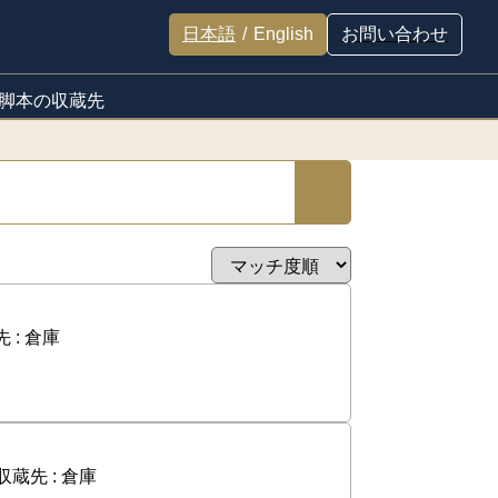
日本語
/
English
お問い合わせ
脚本の収蔵先
 :
倉庫
収蔵先 :
倉庫