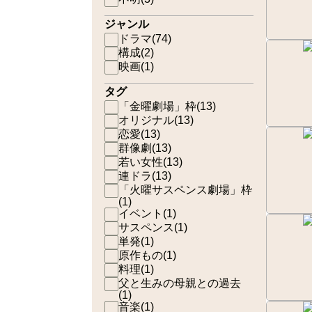
ジャンル
ドラマ
(
74
)
構成
(
2
)
映画
(
1
)
タグ
「金曜劇場」枠
(
13
)
オリジナル
(
13
)
恋愛
(
13
)
群像劇
(
13
)
若い女性
(
13
)
連ドラ
(
13
)
「火曜サスペンス劇場」枠
(
1
)
イベント
(
1
)
サスペンス
(
1
)
単発
(
1
)
原作もの
(
1
)
料理
(
1
)
父と生みの母親との過去
(
1
)
音楽
(
1
)