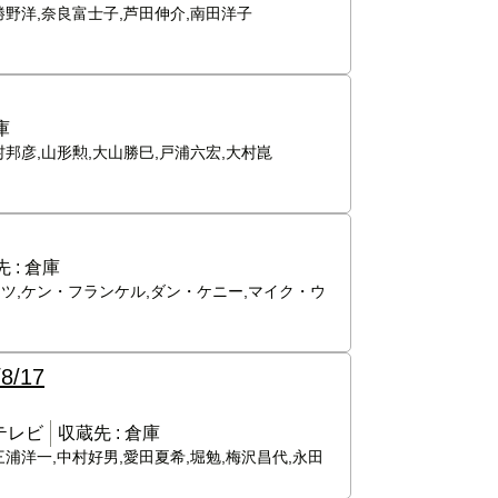
勝野洋,奈良富士子,芦田伸介,南田洋子
庫
村邦彦,山形勲,大山勝巳,戸浦六宏,大村崑
 :
倉庫
ミツ,ケン・フランケル,ダン・ケニー,マイク・ウ
/8/17
テレビ
収蔵先 :
倉庫
三浦洋一,中村好男,愛田夏希,堀勉,梅沢昌代,永田