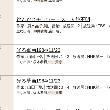
主な出演 :
中井貴恵
,富田靖子
跳んだスチュワーデス二人旅
不明
作家 :
鹿水晶子,瀬川昌治
放送回 :
2
放送局 :
TBS
主な出演 :
中井貴恵
,富田靖子
光る壁画
1984/11/23
作家 :
山田正弘
放送回 :
1・2
放送局 :
NHK第一
収
主な出演 :
榎木孝明,
中井貴恵
光る壁画
1984/11/23
作家 :
山田正弘
放送回 :
3・4
放送局 :
NHK第一
収
主な出演 :
榎木孝明,
中井貴恵