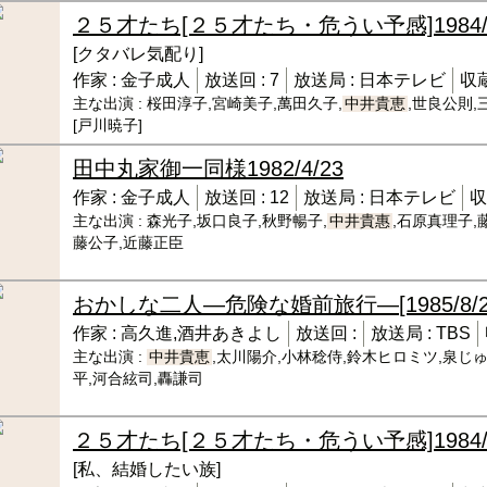
２５才たち[２５才たち・危うい予感]
1984
[クタバレ気配り]
作家 :
金子成人
放送回 :
7
放送局 :
日本テレビ
収蔵
主な出演 :
桜田淳子,宮崎美子,萬田久子,
中井貴恵
,世良公則,
[戸川暁子]
田中丸家御一同様
1982/4/23
作家 :
金子成人
放送回 :
12
放送局 :
日本テレビ
収
主な出演 :
森光子,坂口良子,秋野暢子,
中井貴惠
,石原真理子,
藤公子,近藤正臣
おかしな二人―危険な婚前旅行―
[1985/8/
作家 :
高久進,酒井あきよし
放送回 :
放送局 :
TBS
主な出演 :
中井貴恵
,太川陽介,小林稔侍,鈴木ヒロミツ,泉じゅ
平,河合絃司,轟謙司
２５才たち[２５才たち・危うい予感]
1984/
[私、結婚したい族]