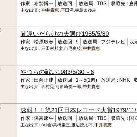
作家 :
布勢博一
放送回 :
放送局 :
TBS
収蔵先 :
倉
主な出演 :
中井貴恵
,平田満,寺島まゆみ
間違いだらけの夫選び
1985/5/30
作家 :
松原敏春
放送回 :
9
放送局 :
フジテレビ
収蔵
主な出演 :
三田村邦彦,市毛良枝,
中井貴恵
やつらの戦い
1983/5/30～6
作家 :
田向正建
放送回 :
1～5(1週)
放送局 :
NHK
主な出演 :
西村晃,河原崎長一郎,
中井貴恵
速報！！第21回日本レコード大賞
1979/11
作家 :
保富康午
放送回 :
放送局 :
TBS
収蔵先 :
国
主な出演 :
(司会)高橋圭三,渡辺謙太郎,
中井貴恵