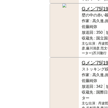
Gメン’75
[1
壁の中の赤い
作家 :
高久進,(
佐藤純弥
放送回 :
350
収蔵先 :
国立国
主な出演 :
丹波哲
彦,藤川清彦,范文
ーター)芥川隆行
Gメン’75
[1
ストッキング
作家 :
高久進,(
佐藤純弥
放送回 :
342
収蔵先 :
国際日
ター
主な出演 :
丹波哲