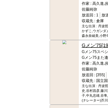
作家 :
高久進,(
佐藤純弥
放送回 :
1
放送
収蔵先 :
倉庫
主な出演 :
丹波哲
かずこ,ウガンダ,
森永奈緒美,小野
Gメン’75
[19
Gメン75スペ
Gメン75また
作家 :
高久進,(
佐藤純弥
放送回 :
[355]
収蔵先 :
国立国
主な出演 :
丹波哲
史,谷村昌彦,藤川
子,中丸忠雄,谷隼
(ナレーター)芥