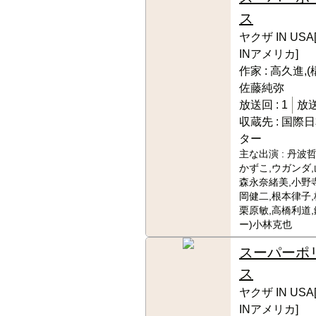
ス
ヤクザ IN U
INアメリカ]
作家 :
高久進,(
佐藤純弥
放送回 :
1
放送
収蔵先 :
国際日
ター
主な出演 :
丹波哲
かずこ,ウガンダ,
森永奈緒美,小野
岡健二,根本律子,
栗原敏,高橋利道,
ー)小林克也
スーパーポ
ス
ヤクザ IN U
INアメリカ]