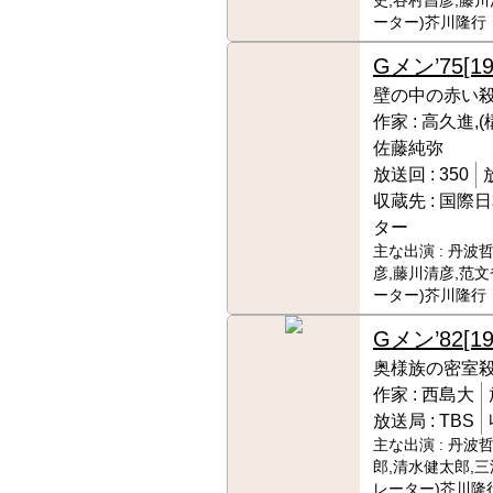
史,谷村昌彦,藤川
ーター)芥川隆行
Gメン’75
[1
壁の中の赤い
作家 :
高久進,(
佐藤純弥
放送回 :
350
収蔵先 :
国際日
ター
主な出演 :
丹波哲
彦,藤川清彦,范文
ーター)芥川隆行
Gメン’82
[1
奥様族の密室
作家 :
西島大
放送局 :
TBS
主な出演 :
丹波哲
郎,清水健太郎,三
レーター)芥川隆