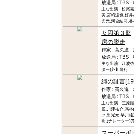
放送局 :
TBS
主な出演 :
松尾嘉
美,宮崎達也,好井
光元,河合絃司,
女囚第３監
房の脱走
作家 :
高久進
放送局 :
TBS
主な出演 :
江波杏
ター)芥川隆行
縄の証言
[19
作家 :
高久進
放送局 :
TBS
主な出演 :
三原順
雀,川津祐介,高
ツ,出光元,早川雄
明,(ナレーター)
スーパーポ