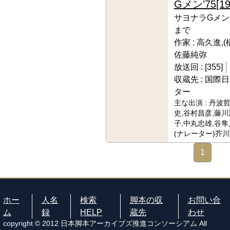
Gメン’75
[19
サヨナラGメン
まで
作家 :
高久進,(
佐藤純弥
放送回 :
[355]
収蔵先 :
国際日
ター
主な出演 :
丹波哲
史,谷村昌彦,藤川
子,中丸忠雄,谷隼
(ナレーター)芥
1
ホー
人名
検索
脚本の収
お問い合
ム
録
HELP
蔵先
わせ
copyright © 2012 日本脚本アーカイブズ推進コンソーシアム All