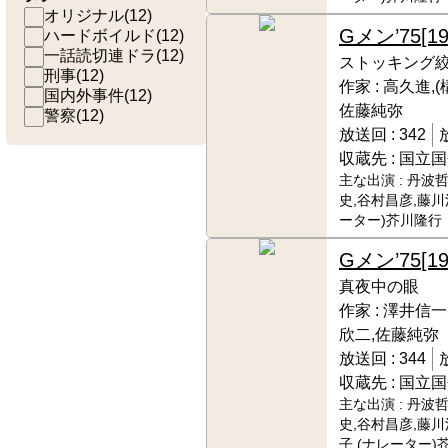
オリジナル
(
12
)
Gメン’75
[1
ハードボイルド
(
12
)
一話読切連ドラ
(
12
)
ストッキング
刑事
(
12
)
作家 :
高久進,(
国内外事件
(
12
)
佐藤純弥
警察
(
12
)
放送回 :
342
収蔵先 :
国立国
主な出演 :
丹波哲
史,谷村昌彦,藤川
ーター)芥川隆行
Gメン’75
[1
真夜中の眼
作家 :
澤井信一
欣二,佐藤純弥
放送回 :
344
収蔵先 :
国立国
主な出演 :
丹波哲
史,谷村昌彦,藤川
子,(ナレーター)