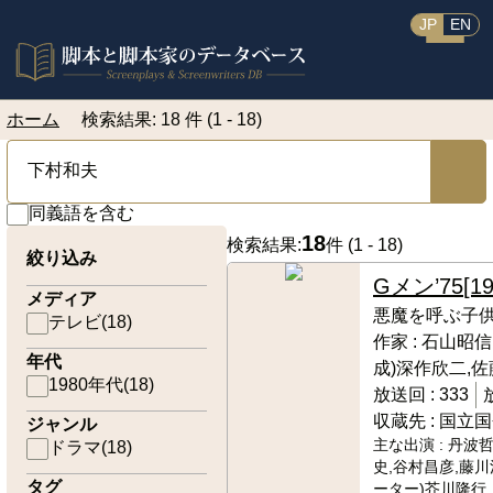
JP
EN
ホーム
検索結果: 18 件 (1 - 18)
同義語を含む
18
検索結果:
件 (
1 - 18
)
絞り込み
Gメン’75
[1
メディア
悪魔を呼ぶ子
テレビ
(
18
)
作家 :
石山昭信
年代
成)深作欣二,
1980年代
(
18
)
放送回 :
333
収蔵先 :
国立国
ジャンル
主な出演 :
丹波哲
ドラマ
(
18
)
史,谷村昌彦,藤川
タグ
ーター)芥川隆行