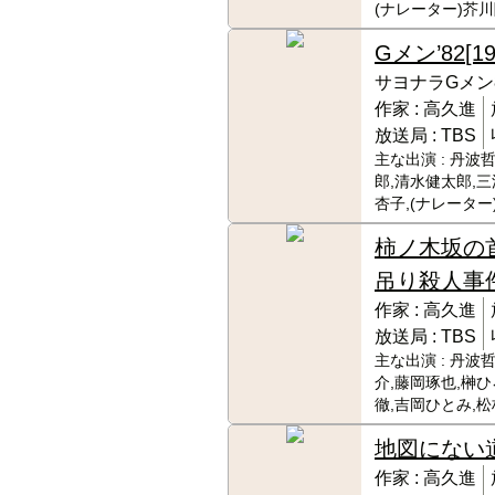
(ナレーター)芥
Gメン’82
[1
サヨナラGメン
作家 :
高久進
放送局 :
TBS
主な出演 :
丹波哲
郎,清水健太郎,三
杏子,(ナレーター
柿ノ木坂の
吊り殺人事
作家 :
高久進
放送局 :
TBS
主な出演 :
丹波哲
介,藤岡琢也,榊ひ
徹,吉岡ひとみ,
地図にない
作家 :
高久進