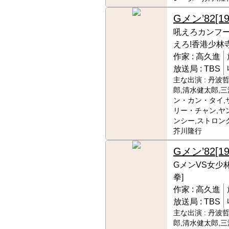
Gメン’82
[1
吼えろカンフー
えろ!香港少林寺
作家 :
高久進
放送局 :
TBS
主な出演 :
丹波哲
郎,清水健太郎,三
ン・カン・タイ,
リー・チャン,ヤ
ンシー,ストロング
芥川隆行
Gメン’82
[1
GメンVS女少
拳]
作家 :
高久進
放送局 :
TBS
主な出演 :
丹波哲
郎,清水健太郎,三