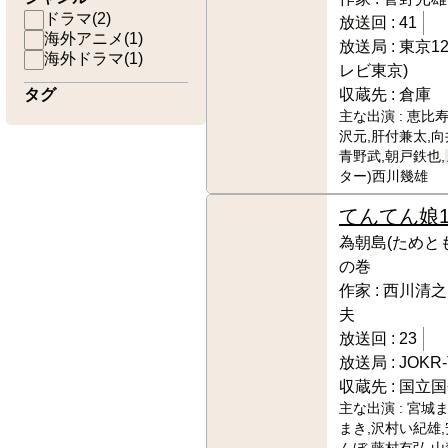
ドラマ
(
2
)
放送回 :
41
海外アニメ
(
1
)
放送局 :
東京1
海外ドラマ
(
1
)
レビ東京)
タグ
収蔵先 :
倉庫
主な出演 :
恵比寿
沢元,肝付兼太,向
青野武,朝戸鉄也,
ター)西川幾雄
てんてん娘
為朝島(ためと
の巻
作家 :
西川清之
夫
放送回 :
23
放送局 :
JOKR
収蔵先 :
国立国
主な出演 :
宮城ま
まき,沢村い紀雄