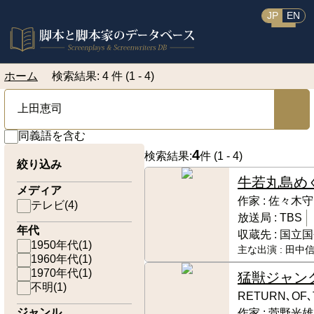
JP
EN
ホーム
検索結果: 4 件 (1 - 4)
同義語を含む
4
検索結果:
件 (
1 - 4
)
絞り込み
牛若丸島め
メディア
作家 :
佐々木守
テレビ
(
4
)
放送局 :
TBS
年代
収蔵先 :
国立国
1950年代
(
1
)
主な出演 :
田中信
1960年代
(
1
)
1970年代
(
1
)
猛獣ジャン
不明
(
1
)
RETURN､OF
ジャンル
作家 :
菅野光雄