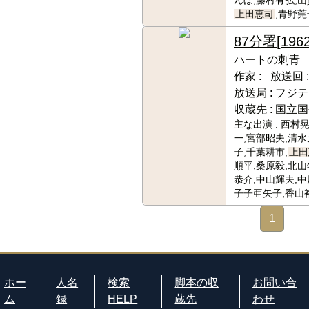
んぼ,藤村有弘,山
上田恵司
,青野莞
87分署
[1962
ハートの刺青
作家 :
放送回 
放送局 :
フジテ
収蔵先 :
国立国
主な出演 :
西村晃
一,宮部昭夫,清水
子,千葉耕市,
上田
順平,桑原毅,北山
恭介,中山輝夫,中
子子亜矢子,香山
1
ホー
人名
検索
脚本の収
お問い合
ム
録
HELP
蔵先
わせ