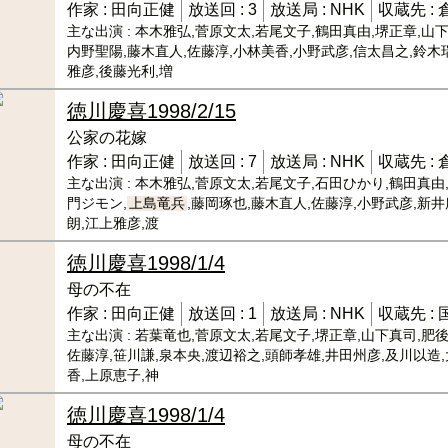
作家 :
田向正健
放送回 :
3
放送局 :
NHK
収蔵先 :
主な出演 :
本木雅弘,菅原文太,若尾文子,鶴田真由,堺正章,山下
内野聖陽,藤木直人,佐藤淳,小林美香,小野武彦,信太昌之,鈴木
雅彦,後藤光利,増
徳川慶喜
1998/2/15
公家の花嫁
作家 :
田向正健
放送回 :
7
放送局 :
NHK
収蔵先 :
主な出演 :
本木雅弘,菅原文太,若尾文子,石田ひかり,鶴田真由
門ジモン,
上島竜兵
,藤岡琢也,藤木直人,佐藤淳,小野武彦,新
朗,江上雅彦,渡
徳川慶喜
1998/1/4
母の不在
作家 :
田向正健
放送回 :
1
放送局 :
NHK
収蔵先 :
主な出演 :
若葉竜也,菅原文太,若尾文子,堺正章,山下真司,肥後
佐藤淳,笹川謙,泉本央,渡辺裕之,頭師孝雄,井田州彦,及川以造,
香,上原恵子,神
徳川慶喜
1998/1/4
母の不在