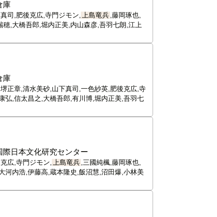
倉庫
真司,肥後克広,寺門ジモン,
上島竜兵
,藤岡琢也,
瑞穂,大橋吾郎,堀内正美,内山森彦,吾羽七朗,江上
倉庫
,堺正章,清水美砂,山下真司,一色紗英,肥後克広,寺
井康弘,信太昌之,大橋吾郎,有川博,堀内正美,吾羽七
国際日本文化研究センター
克広,寺門ジモン,
上島竜兵
,三國純楓,藤岡琢也,
大河内浩,伊藤高,蔵本隆史,飯沼慧,沼田爆,小林美