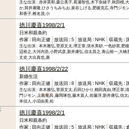
主な出演 :
赤井英和,森公美子,長瀬智也,木下奈緒子,秋田桃,
か,筒井康隆,ひさうちみちお,泉谷しげる,肥後克広,寺門ジモン
和香子,椎名茂,小
徳川慶喜
1998/2/1
日米和親条約
作家 :
田向正健
放送回 :
5
放送局 :
NHK
収蔵先 :
主な出演 :
本木雅弘,菅原文太,堺正章,清水美砂,一色紗英,肥後
辺裕之,大河内浩,小野武彦,新井康弘,信太昌之,青山裕一,大橋
丈史,大出真也,廣
徳川慶喜
1998/2/22
新婚生活
作家 :
田向正健
放送回 :
8
放送局 :
NHK
収蔵先 :
主な出演 :
本木雅弘,菅原文太,石田ひかり,鶴田真由,堺正章,
門ジモン,
上島竜兵
,藤岡琢也,藤木直人,佐藤淳,新井康弘,信
本信人,小沼由美,松
徳川慶喜
1998/2/1
日米和親条約
作家 :
田向正健
放送回 :
5
放送局 :
NHK
収蔵先 :