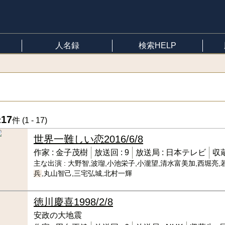
人名録
検索HELP
17
:
件 (
1 - 17
)
世界一難しい恋
2016/6/8
作家 :
金子茂樹
放送回 :
9
放送局 :
日本テレビ
収蔵
主な出演 :
大野智,波瑠,小池栄子,小瀧望,清水富美加,西堀亮,
兵
,丸山智己,三宅弘城,北村一輝
徳川慶喜
1998/2/8
安政の大地震