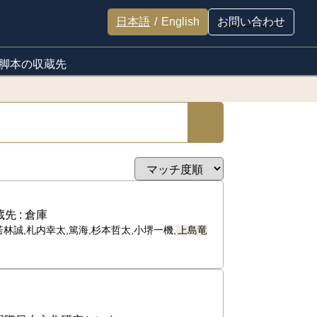
日本語
/
English
お問い合わせ
脚本の収蔵先
先 :
倉庫
若林誠,札内幸太,篤海,杉本哲太,小堺一機,
上島竜