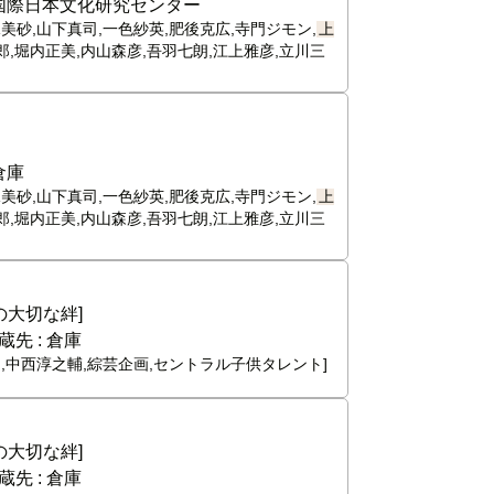
国際日本文化研究センター
美砂,山下真司,一色紗英,肥後克広,寺門ジモン,
上
郎,堀内正美,内山森彦,吾羽七朗,江上雅彦,立川三
倉庫
美砂,山下真司,一色紗英,肥後克広,寺門ジモン,
上
郎,堀内正美,内山森彦,吾羽七朗,江上雅彦,立川三
大切な絆]
蔵先 :
倉庫
之,中西淳之輔,綜芸企画,セントラル子供タレント]
大切な絆]
蔵先 :
倉庫