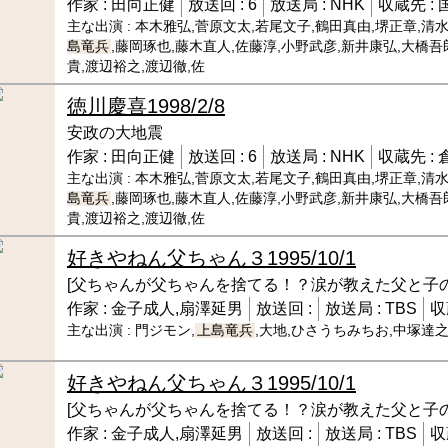
作家 :
田向正健
放送回 :
6
放送局 :
NHK
収蔵先 :
主な出演 :
本木雅弘,菅原文太,若尾文子,鶴田真由,堺正章,清水
島竜兵
,藤岡琢也,藤木直人,佐藤淳,小野武彦,新井康弘,大橋吾
貴,渡辺裕之,渡辺徹,佐
徳川慶喜
1998/2/8
安政の大地震
作家 :
田向正健
放送回 :
6
放送局 :
NHK
収蔵先 :
主な出演 :
本木雅弘,菅原文太,若尾文子,鶴田真由,堺正章,清水
島竜兵
,藤岡琢也,藤木直人,佐藤淳,小野武彦,新井康弘,大橋吾
貴,渡辺裕之,渡辺徹,佐
好きやねん父ちゃん３
1995/10/1
[父ちゃんが父ちゃんを捨てる！？涙が教えた父と子の
作家 :
金子成人,扇澤延男
放送回 :
放送局 :
TBS
収
主な出演 :
門ジモン,
上島竜兵
,大地,ひさうちみちお,中塚達
好きやねん父ちゃん３
1995/10/1
[父ちゃんが父ちゃんを捨てる！？涙が教えた父と子の
作家 :
金子成人,扇澤延男
放送回 :
放送局 :
TBS
収