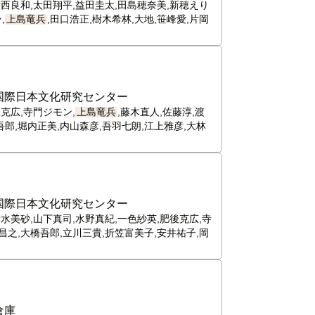
大西良和,太田翔平,益田圭太,田島穂奈美,新穂えり
,
上島竜兵
,田口浩正,樹木希林,大地,笹峰愛,片岡
国際日本文化研究センター
克広,寺門ジモン,
上島竜兵
,藤木直人,佐藤淳,渡
吾郎,堀内正美,内山森彦,吾羽七朗,江上雅彦,大林
国際日本文化研究センター
清水美砂,山下真司,水野真紀,一色紗英,肥後克広,寺
太昌之,大橋吾郎,立川三貴,折笠富美子,安井祐子,岡
倉庫