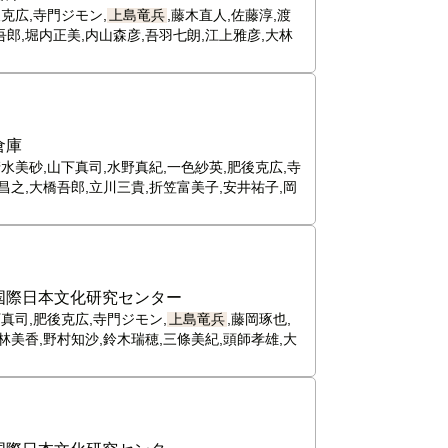
克広,寺門ジモン,
上島竜兵
,藤木直人,佐藤淳,渡
吾郎,堀内正美,内山森彦,吾羽七朗,江上雅彦,大林
倉庫
清水美砂,山下真司,水野真紀,一色紗英,肥後克広,寺
太昌之,大橋吾郎,立川三貴,折笠富美子,安井祐子,岡
国際日本文化研究センター
真司,肥後克広,寺門ジモン,
上島竜兵
,藤岡琢也,
林美香,野村知沙,鈴木瑞穂,三條美紀,頭師孝雄,大