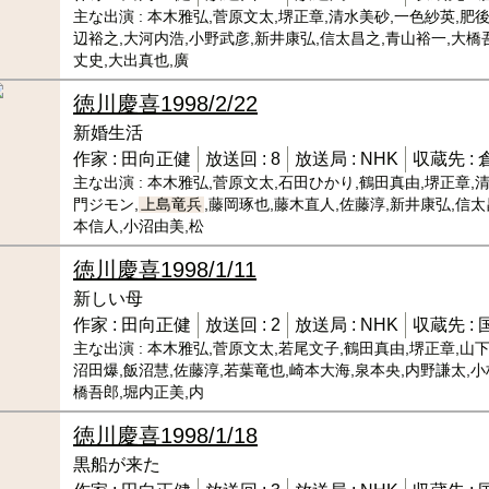
主な出演 :
本木雅弘,菅原文太,堺正章,清水美砂,一色紗英,肥後
辺裕之,大河内浩,小野武彦,新井康弘,信太昌之,青山裕一,大橋
丈史,大出真也,廣
徳川慶喜
1998/2/22
新婚生活
作家 :
田向正健
放送回 :
8
放送局 :
NHK
収蔵先 :
主な出演 :
本木雅弘,菅原文太,石田ひかり,鶴田真由,堺正章,
門ジモン,
上島竜兵
,藤岡琢也,藤木直人,佐藤淳,新井康弘,信
本信人,小沼由美,松
徳川慶喜
1998/1/11
新しい母
作家 :
田向正健
放送回 :
2
放送局 :
NHK
収蔵先 :
主な出演 :
本木雅弘,菅原文太,若尾文子,鶴田真由,堺正章,山下
沼田爆,飯沼慧,佐藤淳,若葉竜也,崎本大海,泉本央,内野謙太,小
橋吾郎,堀内正美,内
徳川慶喜
1998/1/18
黒船が来た