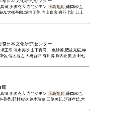
国際日本文化研究センター
真司,肥後克広,寺門ジモン,
上島竜兵
,藤岡琢也,
瑞穂,大橋吾郎,堀内正美,内山森彦,吾羽七朗,江上
国際日本文化研究センター
,堺正章,清水美砂,山下真司,一色紗英,肥後克広,寺
井康弘,信太昌之,大橋吾郎,有川博,堀内正美,吾羽七
倉庫
真司,肥後克広,寺門ジモン,
上島竜兵
,藤岡琢也,
林美香,野村知沙,鈴木瑞穂,三條美紀,頭師孝雄,大