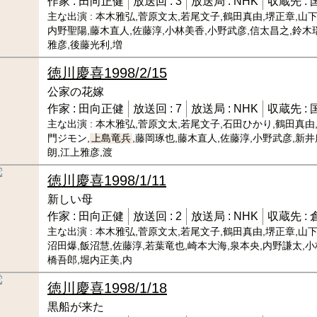
作家 :
田向正健
放送回 :
3
放送局 :
NHK
収蔵先 :
主な出演 :
本木雅弘,菅原文太,若尾文子,鶴田真由,堺正章,山下
内野聖陽,藤木直人,佐藤淳,小林美香,小野武彦,信太昌之,鈴木
雅彦,後藤光利,増
徳川慶喜
1998/2/15
公家の花嫁
作家 :
田向正健
放送回 :
7
放送局 :
NHK
収蔵先 :
主な出演 :
本木雅弘,菅原文太,若尾文子,石田ひかり,鶴田真由
門ジモン,
上島竜兵
,藤岡琢也,藤木直人,佐藤淳,小野武彦,新
朗,江上雅彦,渡
徳川慶喜
1998/1/11
新しい母
作家 :
田向正健
放送回 :
2
放送局 :
NHK
収蔵先 :
主な出演 :
本木雅弘,菅原文太,若尾文子,鶴田真由,堺正章,山下
沼田爆,飯沼慧,佐藤淳,若葉竜也,崎本大海,泉本央,内野謙太,小
橋吾郎,堀内正美,内
徳川慶喜
1998/1/18
黒船が来た