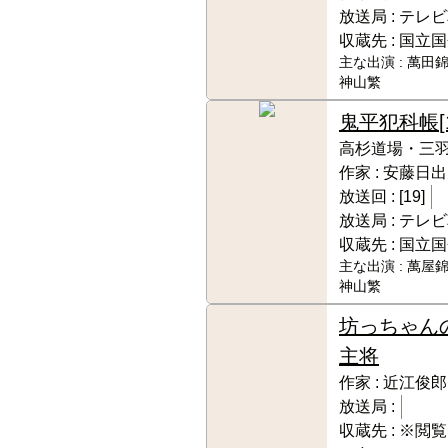
放送局 :
テレビ
収蔵先 :
国立国
主な出演 :
萬田錦
神山繁
鬼平犯科帳
高杉道場・三
作家 :
安藤日出
放送回 :
[19]
放送局 :
テレビ
収蔵先 :
国立国
主な出演 :
萬屋錦
神山繁
坊っちゃん
主将
作家 :
近江俊郎
放送局 :
収蔵先 :
※閲覧