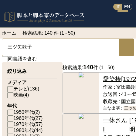
JP
EN
ホーム
検索結果: 140 件 (1 - 50)
同義語を含む
140
検索結果:
件 (
1 - 50
)
絞り込み
愛染椿
[197
メディア
作家 :
富田義朗
テレビ
(
136
)
放送回 :
41～4
映画
(
4
)
収蔵先 :
国立国
年代
主な出演 :
三ツ
1950年代
(
2
)
1960年代
(
27
)
一休さん
[
1970年代
(
57
)
Ⅱ
明
1980年代
(
44
)