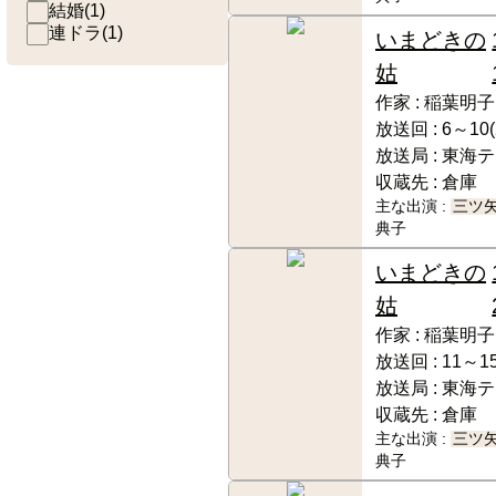
結婚
(
1
)
連ドラ
(
1
)
いまどきの
姑
作家 :
稲葉明子
放送回 :
6～10(
放送局 :
東海テ
収蔵先 :
倉庫
主な出演 :
三ツ
典子
いまどきの
姑
作家 :
稲葉明子
放送回 :
11～15
放送局 :
東海テ
収蔵先 :
倉庫
主な出演 :
三ツ
典子