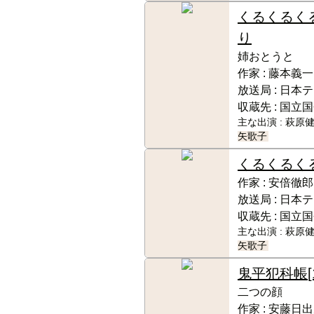
くるくるく
り
姉おとうと
作家 :
藤本義一
放送局 :
日本テ
収蔵先 :
国立国
主な出演 :
萩原健
矢歌子
くるくるく
作家 :
安倍徹郎
放送局 :
日本テ
収蔵先 :
国立国
主な出演 :
萩原健
矢歌子
鬼平犯科帳
二つの顔
作家 :
安藤日出