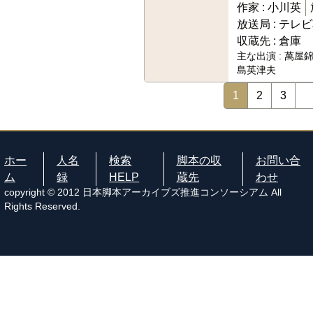
作家 :
小川英
放送局 :
テレビ
収蔵先 :
倉庫
主な出演 :
萬屋錦
島英津夫
1
2
3
ホー
人名
検索
脚本の収
お問い合
ム
録
HELP
蔵先
わせ
copyright © 2012 日本脚本アーカイブズ推進コンソーシアム All
Rights Reserved.