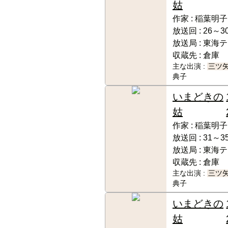
姑
作家 :
稲葉明子
放送回 :
26～30
放送局 :
東海テ
収蔵先 :
倉庫
主な出演 :
三ツ
典子
いまどきの
姑
作家 :
稲葉明子
放送回 :
31～35
放送局 :
東海テ
収蔵先 :
倉庫
主な出演 :
三ツ
典子
いまどきの
姑