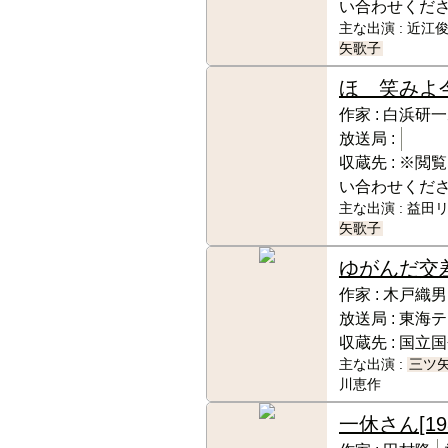
い合わせくだ
主な出演 :
近江俊
矢歌子
ほゝ笑みよ
作家 :
白浜研一
放送局 :
収蔵先 :
※閲覧
い合わせくだ
主な出演 :
益田リ
矢歌子
ゆがんだ交
作家 :
木戸織男
放送局 :
東海テ
収蔵先 :
国立国
主な出演 :
三ツ
川恵作
一休さん
[1