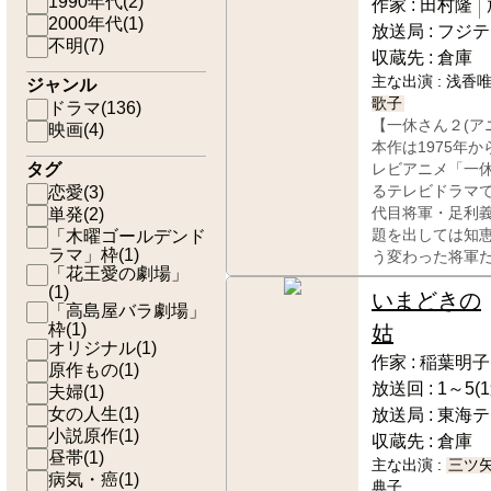
1990年代
(
2
)
作家 :
田村隆
2000年代
(
1
)
放送局 :
フジテ
不明
(
7
)
収蔵先 :
倉庫
主な出演 :
浅香唯
ジャンル
歌子
ドラマ
(
136
)
【一休さん２(ア
映画
(
4
)
本作は1975年
タグ
レビアニメ「一
恋愛
(
3
)
るテレビドラマ
単発
(
2
)
代目将軍・足利
「木曜ゴールデンド
題を出しては知
ラマ」枠
(
1
)
う変わった将軍
「花王愛の劇場」
(
1
)
いまどきの
「高島屋バラ劇場」
枠
(
1
)
姑
オリジナル
(
1
)
作家 :
稲葉明子
原作もの
(
1
)
放送回 :
1～5(
夫婦
(
1
)
女の人生
(
1
)
放送局 :
東海テ
小説原作
(
1
)
収蔵先 :
倉庫
昼帯
(
1
)
主な出演 :
三ツ
病気・癌
(
1
)
典子