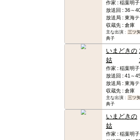
作家 :
稲葉明子
放送回 :
36～40
放送局 :
東海テ
収蔵先 :
倉庫
主な出演 :
三ツ
典子
いまどきの
姑
作家 :
稲葉明子
放送回 :
41～45
放送局 :
東海テ
収蔵先 :
倉庫
主な出演 :
三ツ
典子
いまどきの
姑
作家 :
稲葉明子