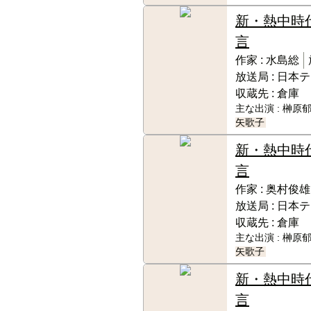
新・熱中時
言
作家 :
水島総
放送局 :
日本テ
収蔵先 :
倉庫
主な出演 :
榊原郁
矢歌子
新・熱中時
言
作家 :
奥村俊雄
放送局 :
日本テ
収蔵先 :
倉庫
主な出演 :
榊原郁
矢歌子
新・熱中時
言