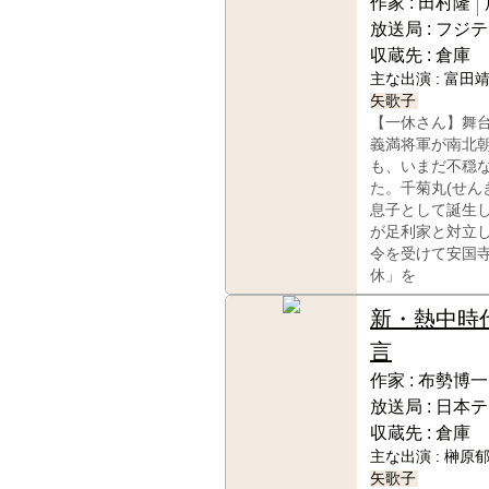
作家 :
田村隆
放送局 :
フジテ
収蔵先 :
倉庫
主な出演 :
富田靖
矢歌子
【一休さん】舞
義満将軍が南北
も、いまだ不穏
た。千菊丸(せん
息子として誕生
が足利家と対立
令を受けて安国
休」を
新・熱中時
言
作家 :
布勢博一
放送局 :
日本テ
収蔵先 :
倉庫
主な出演 :
榊原郁
矢歌子