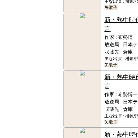
主な出演 :
榊原郁
矢歌子
新・熱中時
言
作家 :
布勢博一
放送局 :
日本テ
収蔵先 :
倉庫
主な出演 :
榊原郁
矢歌子
新・熱中時
言
作家 :
布勢博一
放送局 :
日本テ
収蔵先 :
倉庫
主な出演 :
榊原郁
矢歌子
新・熱中時