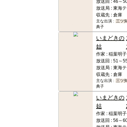
放送回 :
46～50
放送局 :
東海テ
収蔵先 :
倉庫
主な出演 :
三ツ
典子
いまどきの
姑
作家 :
稲葉明子
放送回 :
51～55
放送局 :
東海テ
収蔵先 :
倉庫
主な出演 :
三ツ
典子
いまどきの
姑
作家 :
稲葉明子
放送回 :
56～60