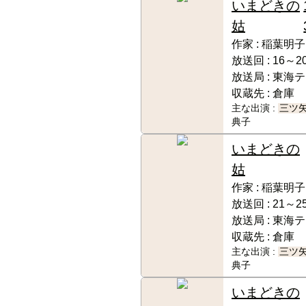
いまどきの
姑
作家 :
稲葉明子
放送回 :
16～20
放送局 :
東海テ
収蔵先 :
倉庫
主な出演 :
三ツ
典子
いまどきの
姑
作家 :
稲葉明子
放送回 :
21～25
放送局 :
東海テ
収蔵先 :
倉庫
主な出演 :
三ツ
典子
いまどきの