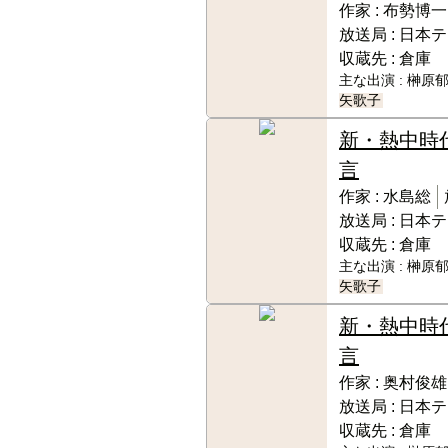
作家 :
布勢博一
放送局 :
日本テ
収蔵先 :
倉庫
主な出演 :
榊原郁
矢歌子
新・熱中時
言
作家 :
水島総
放送局 :
日本テ
収蔵先 :
倉庫
主な出演 :
榊原郁
矢歌子
新・熱中時
言
作家 :
奥村俊雄
放送局 :
日本テ
収蔵先 :
倉庫