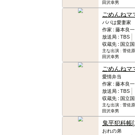
田沢幸男
ごめんねマ
パパは愛妻家
作家 :
藤本良一
放送局 :
TBS
収蔵先 :
国立国
主な出演 :
菅佐原
田沢幸男
ごめんねマ
愛情弁当
作家 :
藤本良一
放送局 :
TBS
収蔵先 :
国立国
主な出演 :
菅佐原
田沢幸男
鬼平犯科帳
[
おれの弟