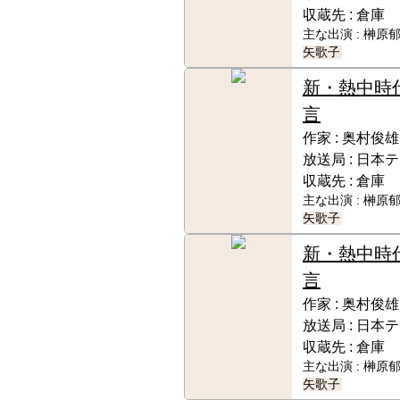
収蔵先 :
倉庫
主な出演 :
榊原郁
矢歌子
新・熱中時
言
作家 :
奥村俊雄
放送局 :
日本テ
収蔵先 :
倉庫
主な出演 :
榊原郁
矢歌子
新・熱中時
言
作家 :
奥村俊雄
放送局 :
日本テ
収蔵先 :
倉庫
主な出演 :
榊原郁
矢歌子