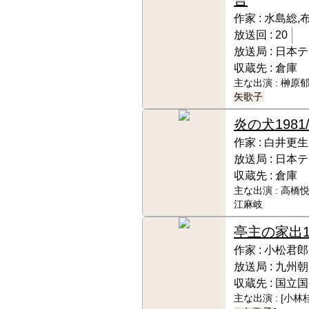
作家 :
水島総,
放送回 :
20
放送局 :
日本テ
収蔵先 :
倉庫
主な出演 :
榊原郁
矢歌子
炎の犬
1981/
作家 :
白井更生
放送局 :
日本テ
収蔵先 :
倉庫
主な出演 :
高橋悦
江麻岐
亭主の家出
作家 :
小松君郎
放送局 :
九州朝
収蔵先 :
国立国
主な出演 :
[小林