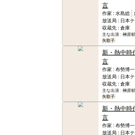
言
作家 :
水島総
放送局 :
日本テ
収蔵先 :
倉庫
主な出演 :
榊原郁
矢歌子
新・熱中時
言
作家 :
布勢博一
放送局 :
日本テ
収蔵先 :
倉庫
主な出演 :
榊原郁
矢歌子
新・熱中時
言
作家 :
布勢博一
放送局 :
日本テ