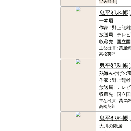
ツ矢歌子
]
鬼平犯科帳
一本眉
作家 :
野上龍雄
放送局 :
テレビ
収蔵先 :
国立国
主な出演 :
萬屋錦
高松英郎
鬼平犯科帳
[
熱海みやげの
作家 :
野上龍雄
放送局 :
テレビ
収蔵先 :
国立国
主な出演 :
萬屋錦
高松英郎
鬼平犯科帳
大川の隠居