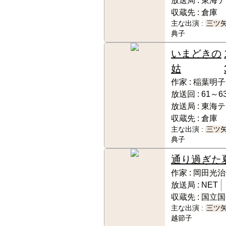
放送局 :
東海テ
収蔵先 :
倉庫
主な出演 :
三ツ
典子
いまどきの
姑
作家 :
稲葉明子
放送回 :
61～63
放送局 :
東海テ
収蔵先 :
倉庫
主な出演 :
三ツ
典子
通り過ぎた
作家 :
岡田光治
放送局 :
NET
収蔵先 :
国立国
主な出演 :
三ツ
越節子