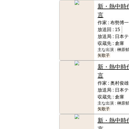
新・熱中時
言
作家 :
布勢博一
放送回 :
15
放送局 :
日本テ
収蔵先 :
倉庫
主な出演 :
榊原郁
矢歌子
新・熱中時
言
作家 :
奥村俊雄
放送局 :
日本テ
収蔵先 :
倉庫
主な出演 :
榊原郁
矢歌子
新・熱中時
言