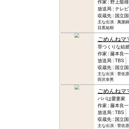
作家 :
野上龍雄
放送局 :
テレビ
収蔵先 :
国立国
主な出演 :
萬屋錦
目黒祐樹
ごめんねマ
罪つくりな結
作家 :
藤本良一
放送局 :
TBS
収蔵先 :
国立国
主な出演 :
菅佐原
田沢幸男
ごめんねマ
パパは愛妻家
作家 :
藤本良一
放送局 :
TBS
収蔵先 :
国立国
主な出演 :
菅佐原