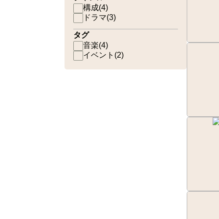
構成
(
4
)
ドラマ
(
3
)
タグ
音楽
(
4
)
イベント
(
2
)