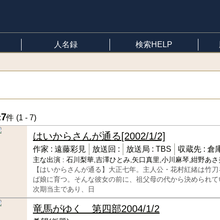
人名録
検索HELP
7
:
件 (
1 - 7
)
はいからさんが通る
[2002/1/2]
作家 :
遠藤彩見
放送回 :
放送局 :
TBS
収蔵先 :
倉
主な出演 :
石川梨華,吉澤ひとみ,矢口真里,小川麻琴,紺野あさ
【はいからさんが通る】大正七年。主人公・花村紅緒は竹刀
ば娘に育つ。そんな彼女の前に、祖父母の代から決められて
次期当主であり、日
竜馬がゆく 第四部
2004/1/2