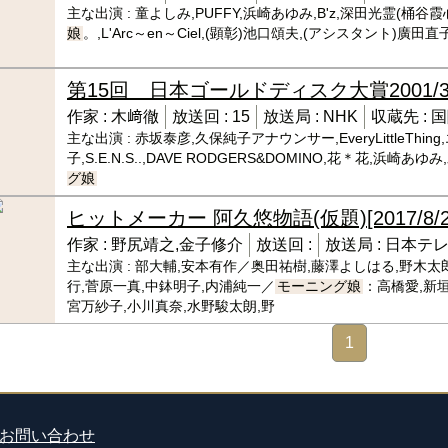
主な出演 :
童よしみ,PUFFY,浜崎あゆみ,B'z,深田光霊(桶谷霞
娘
。,L'Arc～en～Ciel,(顕彰)池口頌夫,(アシスタント)廣田
第15回 日本ゴールドディスク大賞
2001/
作家 :
木﨑徹
放送回 :
15
放送局 :
NHK
収蔵先 :
国
主な出演 :
赤坂泰彦,久保純子アナウンサー,EveryLittleTh
子,S.E.N.S..,DAVE RODGERS&DOMINO,花＊花,浜
グ娘
ヒットメーカー 阿久悠物語(仮題)
[2017/8/
作家 :
野尻靖之,金子修介
放送回 :
放送局 :
日本テ
主な出演 :
部大輔,安本有作／奥田祐樹,藤澤よしはる,野木太郎
行,菅原一真,中鉢明子,内浦純一／
モーニング娘
：高橋愛,新垣
宮万紗子,小川真奈,水野駿太朗,野
1
お問い合わせ