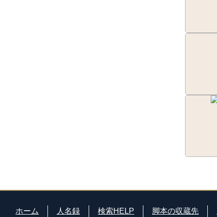
ホーム
人名録
検索HELP
脚本の収蔵先