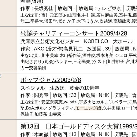
希望(仮題)
作家 :
長坂秀佳
放送回 :
放送局 :
テレビ東京
収蔵先
主な出演 :
市川染五郎,内山理名,井川遥,若村麻由美,室井滋,
龍二,平岳大,浜田学,松たか子,木下ほうか,吹越満,高嶋政宏,
歌謡チャリティーコンサート
2009/4/28
兵庫県立芸術文化センター KOBELCO 大ホール
作家 :
AKO,(漫才作)高見孔二
放送回 :
39
放送局 :
N
主な出演 :
川中美幸,木山裕作策,酒井俊,坂本冬美,ジェロ,平松
由紀さおり,(司会)ベッキー,三宅民夫,(ゲスト)川井郁子,宮川
カー交響楽団
ポップジャム
2003/2/8
スペシャル 生放送！黄金の10周年
作家 :
関秀章
放送回 :
33
放送局 :
NHK
収蔵先 :
倉
主な出演 :
安室奈美恵,w-inds.,宇多田ヒカル,ゴスペラーズ,島
堅,BoA,ポルノグラフィティ,
モーニング娘
,矢井田瞳,ロード
保純子,加藤茶,山寺宏一
第13回 日本ゴールドディスク大賞
1999/3
作家 :
木﨑徹
放送回 :
13
放送局 :
NHK
収蔵先 :
国