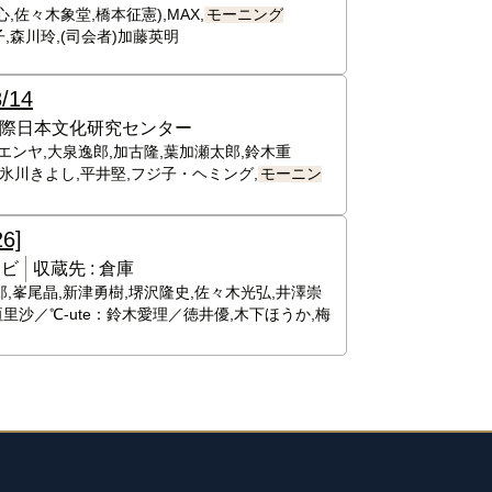
心,佐々木象堂,橋本征憲),MAX,
モーニング
直子,森川玲,(司会者)加藤英明
3/14
際日本文化研究センター
ing,エンヤ,大泉逸郎,加古隆,葉加瀬太郎,鈴木重
崎あゆみ,氷川きよし,平井堅,フジ子・ヘミング,
モーニン
26]
レビ
収蔵先 :
倉庫
,峯尾晶,新津勇樹,堺沢隆史,佐々木光弘,井澤崇
里沙／℃-ute：鈴木愛理／徳井優,木下ほうか,梅