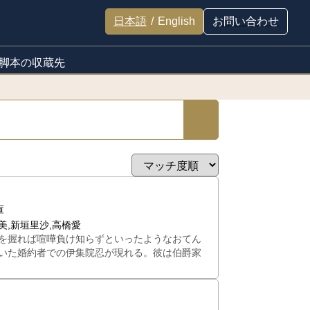
日本語
/
English
お問い合わせ
脚本の収蔵先
庫
美,新垣里沙,高橋愛
を握れば喧嘩負け知らずといったようなおてん
いた婚約者での伊集院忍が現れる。彼は伯爵家