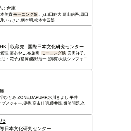
 :
倉庫
藤本美貴
モーニング娘
。),山田純大,葛山信吾,原田
渡辺いっけい,柄本明,松本幸四郎
HK
収蔵先 :
国際日本文化研究センター
愛理,藤あやこ,布施明,
モーニング娘
,安田祥子,
大助・花子,(指揮)藤野浩一,(演奏)大阪シンフォニ
庫
谷ひとみ,ZONE,DAPUMP,氷川きよし,平井
オブメジャー,優香,高市佳明,藤井隆,爆笑問題,久
/3
際日本文化研究センター