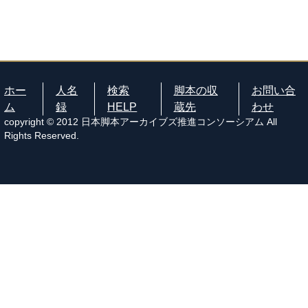
ホー
人名
検索
脚本の収
お問い合
ム
録
HELP
蔵先
わせ
copyright © 2012 日本脚本アーカイブズ推進コンソーシアム All
Rights Reserved.