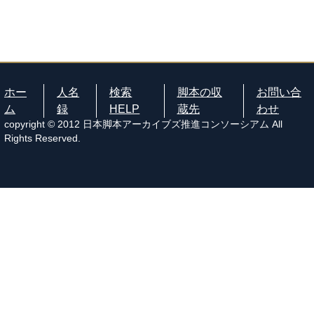
ホー
人名
検索
脚本の収
お問い合
ム
録
HELP
蔵先
わせ
copyright © 2012 日本脚本アーカイブズ推進コンソーシアム All
Rights Reserved.