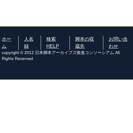
ホー
人名
検索
脚本の収
お問い合
ム
録
HELP
蔵先
わせ
copyright © 2012 日本脚本アーカイブズ推進コンソーシアム All
Rights Reserved.