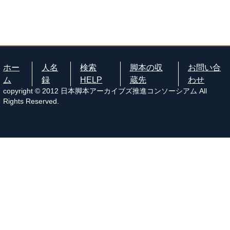
ホー
人名
検索
脚本の収
お問い合
ム
録
HELP
蔵先
わせ
copyright © 2012 日本脚本アーカイブズ推進コンソーシアム All
Rights Reserved.