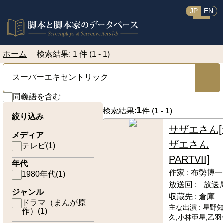
JP
EN
ホーム
検索結果: 1 件 (1 - 1)
同義語を含む
1
検索結果:
件 (
1 - 1
)
絞り込み
サザエさん[
メディア
ザエさん
テレビ
(
1
)
PARTVII]
年代
作家 :
布勢博一
1980年代
(
1
)
放送回 :
放送局
ジャンル
収蔵先 :
倉庫
ドラマ（まんが原
主な出演 :
星野知
作）
(
1
)
久,小林亜星,乙羽