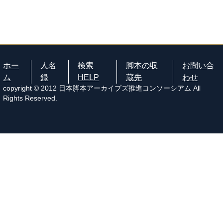
ホー
人名
検索
脚本の収
お問い合
ム
録
HELP
蔵先
わせ
copyright © 2012 日本脚本アーカイブズ推進コンソーシアム All
Rights Reserved.