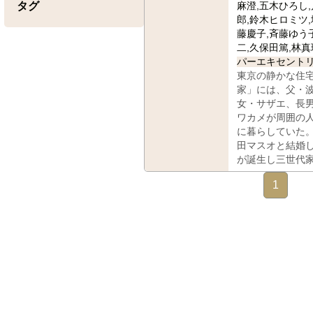
タグ
麻澄,五木ひろし
郎,鈴木ヒロミツ,
藤慶子,斉藤ゆう
二,久保田篤,林真
パーエキセント
東京の静かな住
家」には、父・
女・サザエ、長
ワカメが周囲の
に暮らしていた
田マスオと結婚
が誕生し三世代
1