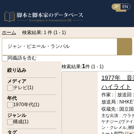
JP
EN
ホーム
検索結果: 1 件 (1 - 1)
同義語を含む
1
検索結果:
件 (
1 - 1
)
絞り込み
1977年 音
メディア
ハイライト
テレビ
(
1
)
作家 :
放送回 :
年代
放送局 :
NHKE
1970年代
(
1
)
収蔵先 :
国立国
ジャンル
主な出演 :
,ウラ
構成
(
1
)
ケナジー,(ヴァ
ン・クレメル,潮田
タグ
ルート部門)
ジャ