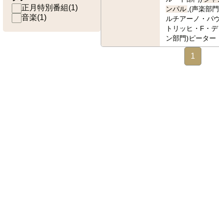
正月特別番組
(
1
)
ンパル
,(声楽部
音楽
(
1
)
ルチアーノ・パヴ
トリッヒ・F・デ
ン部門)ピーター
1