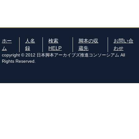
ホー
人名
検索
脚本の収
お問い合
ム
録
HELP
蔵先
わせ
copyright © 2012 日本脚本アーカイブズ推進コンソーシアム All
Rights Reserved.