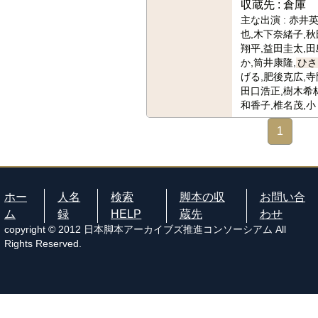
収蔵先 :
倉庫
主な出演 :
赤井英
也,木下奈緒子,秋
翔平,益田圭太,
か,筒井康隆,
ひさ
げる,肥後克広,寺
田口浩正,樹木希林
和香子,椎名茂,小
1
ホー
人名
検索
脚本の収
お問い合
ム
録
HELP
蔵先
わせ
copyright © 2012 日本脚本アーカイブズ推進コンソーシアム All
Rights Reserved.