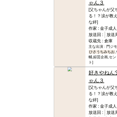
ゃん３
[父ちゃんが父
る！？涙が教
な絆]
作家 :
金子成人
放送回 :
放送局
収蔵先 :
倉庫
主な出演 :
門ジモ
ひさうちみちお
輔,綜芸企画,セ
ト]
好きやねん
ゃん３
[父ちゃんが父
る！？涙が教
な絆]
作家 :
金子成人
放送回 :
放送局