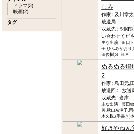
ドラマ
(
3
)
しみ
映画
(
2
)
作家 :
及川章太
放送局 :
タグ
収蔵先 :
※閲覧
い合わせくだ
主な出演 :
田口ト
子,ひふみかおり,
田俊樹,STELA
ぬるぬる燗
2
作家 :
島田元,
放送回 :
放送局
収蔵先 :
倉庫
主な出演 :
藤田敏
美,秋山奈津子,岡
木久悦,(手書き)
好きやねん