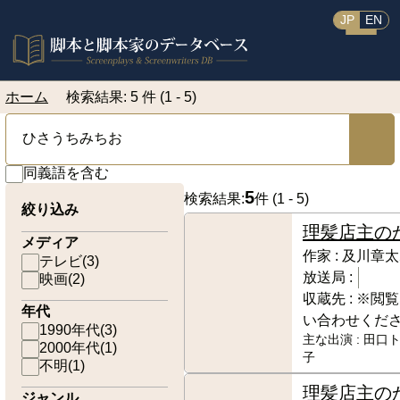
JP
EN
ホーム
検索結果: 5 件 (1 - 5)
同義語を含む
5
検索結果:
件 (
1 - 5
)
絞り込み
理髪店主の
メディア
作家 :
及川章太
テレビ
(
3
)
放送局 :
映画
(
2
)
収蔵先 :
※閲覧
年代
い合わせくだ
1990年代
(
3
)
主な出演 :
田口ト
2000年代
(
1
)
子
不明
(
1
)
理髪店主の
ジャンル