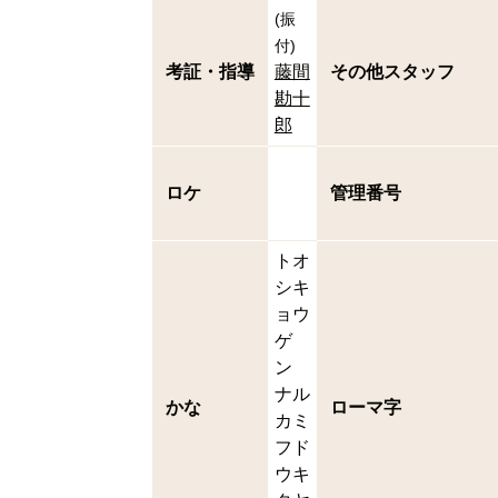
(
振
付
)
考証・指導
藤間
その他スタッフ
勘十
郎
ロケ
管理番号
トオ
シキ
ョウ
ゲ
ン
ナル
かな
ローマ字
カミ
フド
ウキ