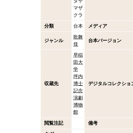
タヤ
マザ
クラ
分類
台本
メディア
歌舞
ジャンル
台本バージョン
伎
早稲
田大
学
坪内
収蔵先
博士
デジタルコレクショ
記念
演劇
博物
館
閲覧注記
備考