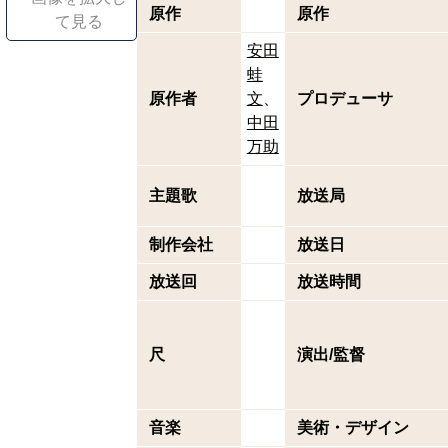
原作
原作
て見る
安田
蛙
原作者
文
プロデューサ
中田
万助
主題歌
放送局
制作会社
放送日
放送回
放送時間
尺
演出/監督
音楽
美術・デザイン