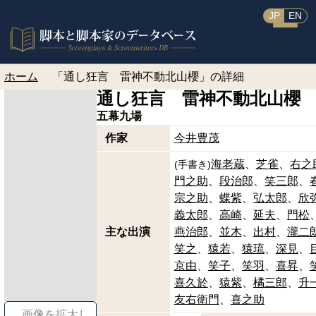
JP
EN
ホーム
「通し狂言 雷神不動北山櫻」の詳細
通し狂言 雷神不動北山櫻
五幕九場
作家
今井豊茂
海老蔵
芝雀
右之
(
手書き
)
門之助
段治郎
笑三郎
宗之助
蝶紫
弘太郎
欣
義太郎
高崎
延夫
門松
主な出演
燕治郎
並木
出村
瀧二
笑之
猿若
猿琉
深見
京由
笑子
笑羽
喜昇
喜久於
猿紫
橘三郎
升
友右衛門
喜之助
画像を拡大し