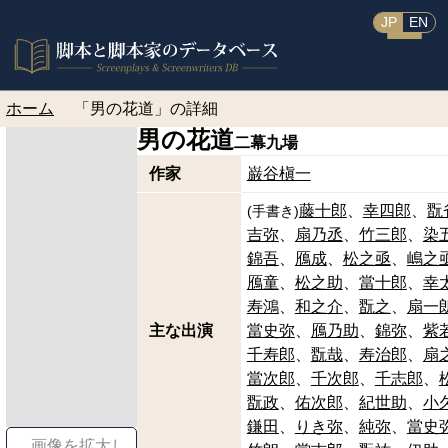
JP
EN
ホーム
「男の花道」の詳細
男の花道
二幕九場
作家
巌谷槇一
藤十郎
幸四郎
翫
(
手書き
)
吉弥
扇乃丞
竹三郎
染
錦吾
鴈成
松之亟
嶋之
鴈童
松之助
當十郎
幸
寿鴻
和之介
翫之
扇一
主な出演
當史弥
鴈乃助
錦弥
紫
千寿郎
翫哉
寿治郎
扇
當次郎
千次郎
千志郎
翫政
佑次郎
紀世助
小
鎌田
りき弥
純弥
當史
画像を拡大し