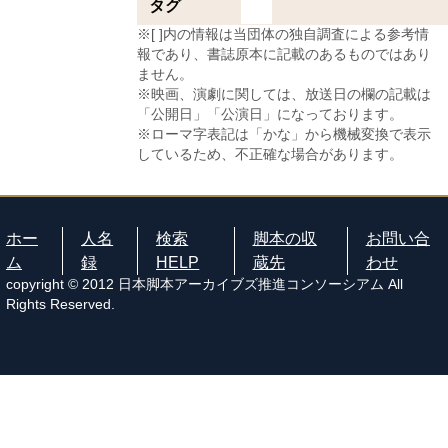
タグ
※[ ]内の情報は当団体の独自調査による参考情
報であり、書誌原本に記載のあるものではあり
ません。
※映画、演劇に関しては、放送日の欄の記載は
「公開日」「公演日」になっております。
※ローマ字表記は「かな」から機械変換で表示
しているため、不正確な場合があります。
ホー
人名
検索
脚本の収
お問い合
ム
録
HELP
蔵先
わせ
copyright © 2012 日本脚本アーカイブズ推進コンソーシアム All
Rights Reserved.