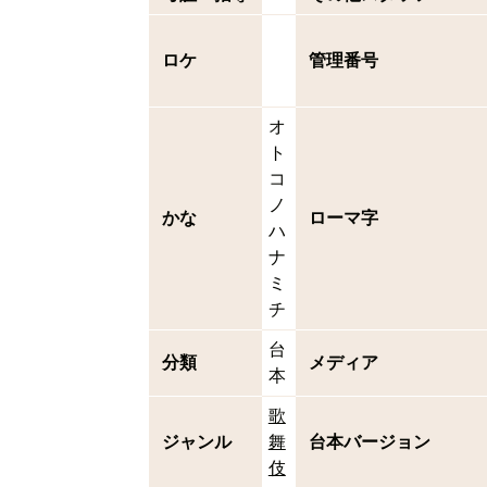
ロケ
管理番号
オ
ト
コ
ノ
かな
ローマ字
ハ
ナ
ミ
チ
台
分類
メディア
本
歌
ジャンル
舞
台本バージョン
伎