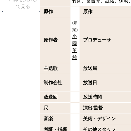
竹朗
當吉郎
翫祐
伊助
て見る
原作
原作
(
原
案
)
小
原作者
プロデューサ
國
英
雄
主題歌
放送局
制作会社
放送日
放送回
放送時間
尺
演出/監督
音楽
美術・デザイン
考証・指導
その他スタッフ