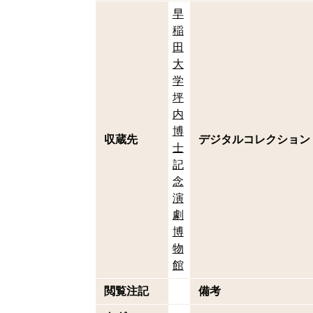
早
稲
田
大
学
坪
内
博
収蔵先
デジタルコレクション
士
記
念
演
劇
博
物
館
閲覧注記
備考