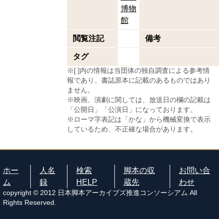
博物
館
閲覧注記
備考
タグ
※[ ]内の情報は当団体の独自調査による参考情
報であり、書誌原本に記載のあるものではあり
ません。
※映画、演劇に関しては、放送日の欄の記載は
「公開日」「公演日」になっております。
※ローマ字表記は「かな」から機械変換で表示
しているため、不正確な場合があります。
ホー
人名
検索
脚本の収
お問い合
ム
録
HELP
蔵先
わせ
copyright © 2012 日本脚本アーカイブズ推進コンソーシアム All
Rights Reserved.