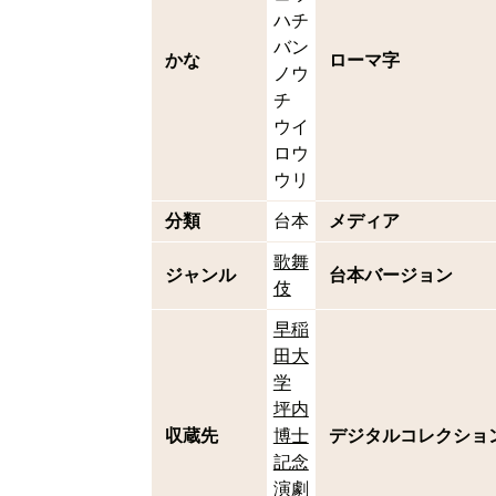
ハチ
バン
かな
ローマ字
ノウ
チ
ウイ
ロウ
ウリ
分類
台本
メディア
歌舞
ジャンル
台本バージョン
伎
早稲
田大
学
坪内
収蔵先
博士
デジタルコレクショ
記念
演劇