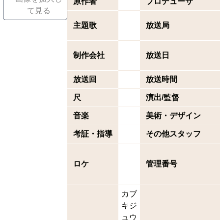
原作者
プロデューサ
て見る
主題歌
放送局
制作会社
放送日
放送回
放送時間
尺
演出/監督
音楽
美術・デザイン
考証・指導
その他スタッフ
ロケ
管理番号
カブ
キジ
ュウ