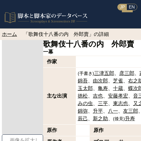
JP
EN
ホーム
「歌舞伎十八番の内 外郎賣」の詳細
歌舞伎十八番の内 外郎賣
一幕
作家
三津五郎
彦三郎
(
手書き
)
錦吾
由次郎
芝雀
右之
玉太郎
亀寿
十蔵
蝶次
主な出演
徳松
吉也
安藤孝宏
音
みの虫
三平
東志也
又
錦弥
升平
八一
友三郎
辰己
新之助
升寿
(
後見
)
原作
原作
画像を拡大し