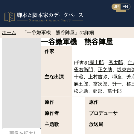
JP
EN
ホーム
「一谷嫩軍機 熊谷陣屋」の詳細
一谷嫩軍機 熊谷陣屋
作家
團十郎
秀太郎
仁
(
手書き
)
雀右衛門
正之助
坂東吉
主な出演
十蔵
上村吉弥
獅童
芳
鴈五郎
當次郎
升一
橘
松之助
延郎
當十郎
原作
原作
原作者
プロデューサ
主題歌
放送局
画像を拡大し