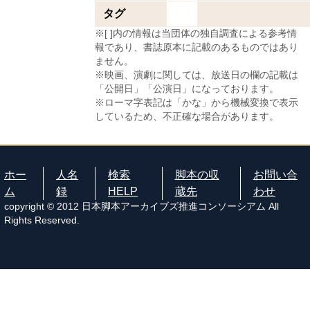
タグ
※[ ]内の情報は当団体の独自調査による参考情
報であり、書誌原本に記載のあるものではあり
ません。
※映画、演劇に関しては、放送日の欄の記載は
「公開日」「公演日」になっております。
※ローマ字表記は「かな」から機械変換で表示
しているため、不正確な場合があります。
ホー
人名
検索
脚本の収
お問い合
ム
録
HELP
蔵先
わせ
copyright © 2012 日本脚本アーカイブズ推進コンソーシアム All
Rights Reserved.