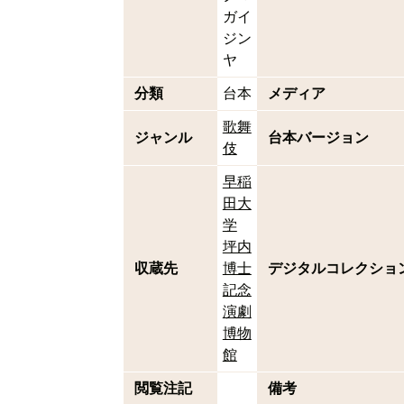
ガイ
ジン
ヤ
分類
台本
メディア
歌舞
ジャンル
台本バージョン
伎
早稲
田大
学
坪内
収蔵先
博士
デジタルコレクショ
記念
演劇
博物
館
閲覧注記
備考