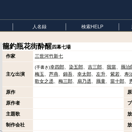
人名録
検索HELP
籠釣瓶花街酔醒
四幕七場
作家
三世河竹新七
幸四郎
染五郎
吉三郎
我當
鴈治
(
手書き
)
主な出演
梅玉
芦燕
錦吾
幸太郎
左升
紫若
寿
歌女之丞
梅三郎
扇乃丞
鴈童
當十郎
原作
原
原作者
プ
主題歌
放
制作会社
放