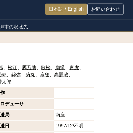
日本語
/
English
お問い合わせ
脚本の収蔵先
郎
松江
鴈乃助
歌松
扇緑
青虎
治郎
錦弥
菊丸
扇雀
高麗蔵
秀太郎
作
ロデューサ
送局
南座
送日
1997/12/不明