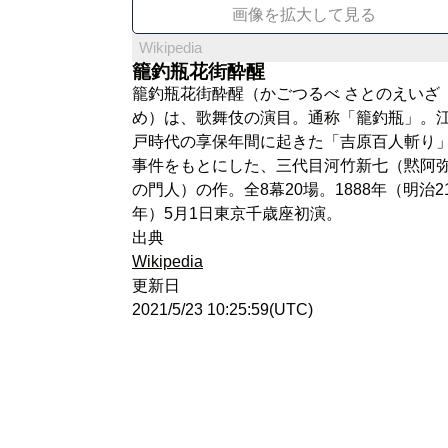
画像を拡大して見る
Wikipedia
籠釣瓶花街酔醒
籠釣瓶花街酔醒（かごつるべ さとのえいざ
め）は、歌舞伎の演目。通称「籠釣瓶」。
戸時代の享保年間に起きた「吉原百人斬り
事件をもとにした、三代目河竹新七（黙阿
の門人）の作。全8幕20場。1888年（明治2
年）5月1日東京千歳座初演。
出典
Wikipedia
更新日
2021/5/23 10:25:59(UTC)