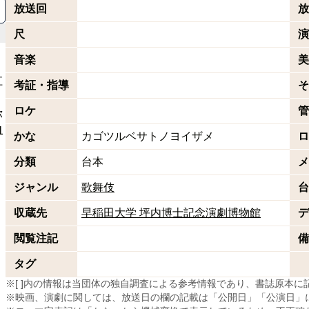
放送回
放
尺
演
音楽
美
江
考証・指導
そ
」
ロケ
管
弥
1
かな
カゴツルベサトノヨイザメ
ロ
分類
台本
メ
ジャンル
歌舞伎
台
収蔵先
早稲田大学 坪内博士記念演劇博物館
デ
閲覧注記
備
タグ
※[ ]内の情報は当団体の独自調査による参考情報であり、書誌原本
※映画、演劇に関しては、放送日の欄の記載は「公開日」「公演日」