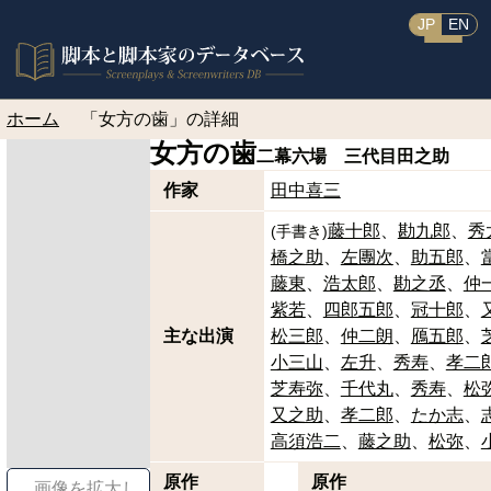
JP
EN
ホーム
「女方の歯」の詳細
女方の歯
二幕六場 三代目田之助
作家
田中喜三
藤十郎
勘九郎
秀
(
手書き
)
橋之助
左團次
助五郎
藤東
浩太郎
勘之丞
仲
紫若
四郎五郎
冠十郎
主な出演
松三郎
仲二朗
鴈五郎
小三山
左升
秀寿
孝二
芝寿弥
千代丸
秀寿
松
又之助
孝二郎
たか志
高須浩二
藤之助
松弥
原作
原作
画像を拡大し