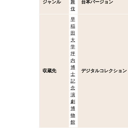
ジャンル
舞
台本バージョン
伎
早
稲
田
大
学
坪
内
博
収蔵先
デジタルコレクション
士
記
念
演
劇
博
物
館