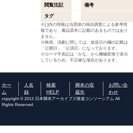
閲覧注記
備考
タグ
※[ ]内の情報は当団体の独自調査による参考情
報であり、書誌原本に記載のあるものではあり
ません。
※映画、演劇に関しては、放送日の欄の記載は
「公開日」「公演日」になっております。
※ローマ字表記は「かな」から機械変換で表示
しているため、不正確な場合があります。
ホー
人名
検索
脚本の収
お問い合
ム
録
HELP
蔵先
わせ
copyright © 2012 日本脚本アーカイブズ推進コンソーシアム All
Rights Reserved.