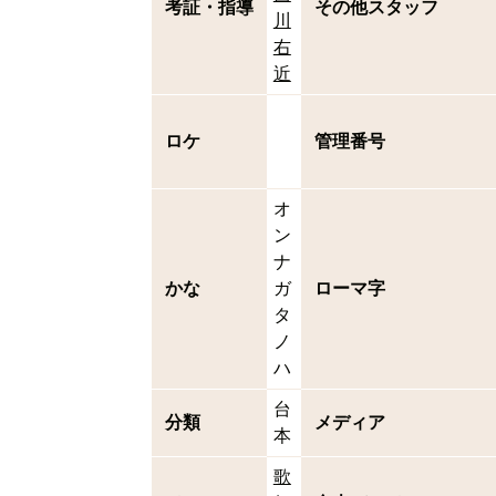
考証・指導
その他スタッフ
川
右
近
ロケ
管理番号
オ
ン
ナ
かな
ガ
ローマ字
タ
ノ
ハ
台
分類
メディア
本
歌