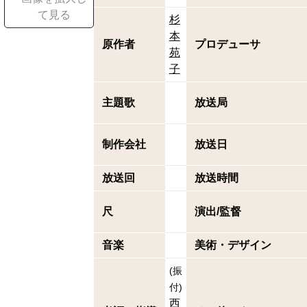
て見る
杉
本
原作者
プロデューサ
苑
子
主題歌
放送局
制作会社
放送日
放送回
放送時間
尺
演出/監督
音楽
美術・デザイン
(
振
付
)
西