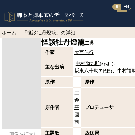
JP
EN
ホーム
「怪談牡丹燈籠」の詳細
怪談牡丹燈籠
二幕
作家
大西信行
中村勘九郎
[
(
5代目
)
主な出演
坂東八十助
中村福
(
5代目
)
原作
原作
三
遊
原作者
亭
プロデューサ
圓
朝
主題歌
放送局
画像を拡大し