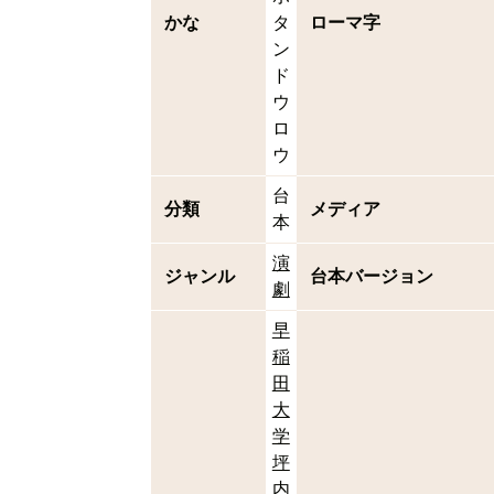
かな
タ
ローマ字
ン
ド
ウ
ロ
ウ
台
分類
メディア
本
演
ジャンル
台本バージョン
劇
早
稲
田
大
学
坪
内