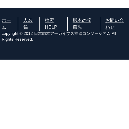
ホー
人名
検索
脚本の収
お問い合
ム
録
HELP
蔵先
わせ
copyright © 2012 日本脚本アーカイブズ推進コンソーシアム All
Rights Reserved.