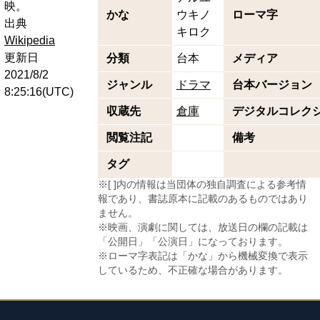
映。
かな
ウキノ
ローマ字
出典
キロク
Wikipedia
更新日
分類
台本
メディア
2021/8/2
ジャンル
ドラマ
台本バージョン
8:25:16(UTC)
収蔵先
倉庫
デジタルコレク
閲覧注記
備考
タグ
※[ ]内の情報は当団体の独自調査による参考情
報であり、書誌原本に記載のあるものではあり
ません。
※映画、演劇に関しては、放送日の欄の記載は
「公開日」「公演日」になっております。
※ローマ字表記は「かな」から機械変換で表示
しているため、不正確な場合があります。