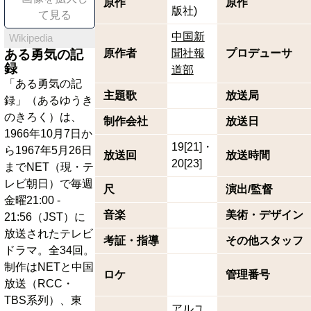
原作
原作
版社)
て見る
中国新
Wikipedia
ある勇気の記
原作者
聞社報
プロデューサ
録
道部
「ある勇気の記
主題歌
放送局
録」（あるゆうき
のきろく）は、
制作会社
放送日
1966年10月7日か
19[21]・
ら1967年5月26日
放送回
放送時間
20[23]
までNET（現・テ
レビ朝日）で毎週
尺
演出/監督
金曜21:00 -
音楽
美術・デザイン
21:56（JST）に
放送されたテレビ
考証・指導
その他スタッフ
ドラマ。全34回。
制作はNETと中国
ロケ
管理番号
放送（RCC・
TBS系列）、東
アルユ