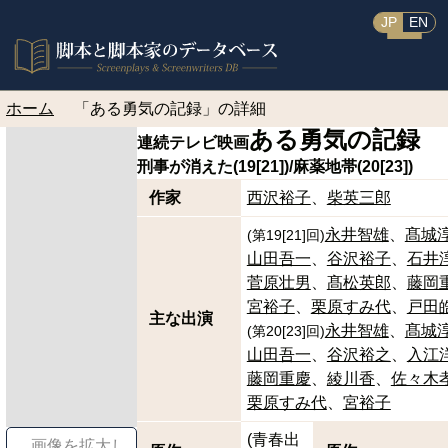
JP
EN
ホーム
「ある勇気の記録」の詳細
ある勇気の記録
連続テレビ映画
刑事が消えた(19[21])/麻薬地帯(20[23])
作家
西沢裕子
柴英三郎
永井智雄
髙城
(
第19
[
21
]
回
)
山田吾一
谷沢裕子
石井
菅原壮男
髙松英郎
藤岡
宮裕子
栗原すみ代
戸田
主な出演
永井智雄
髙城
(
第20
[
23
]
回
)
山田吾一
谷沢裕之
入江
藤岡重慶
綾川香
佐々木
栗原すみ代
宮裕子
(青春出
画像を拡大し