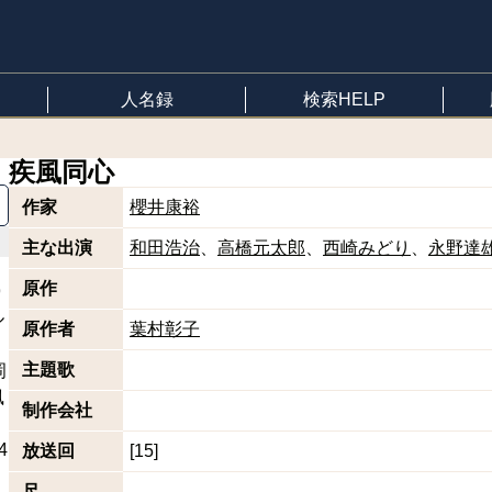
人名録
検索HELP
疾風同心
作家
櫻井康裕
主な出演
和田浩治
高橋元太郎
西崎みどり
永野達
原作
9
ル
原作者
葉村彰子
主題歌
岡
風
制作会社
4.html
放送回
[15]
尺