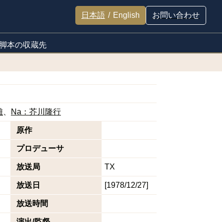
日本語
/
English
お問い合わせ
脚本の収蔵先
雄
Na：芥川隆行
原作
プロデューサ
放送局
TX
放送日
[1978/12/27]
放送時間
演出/監督