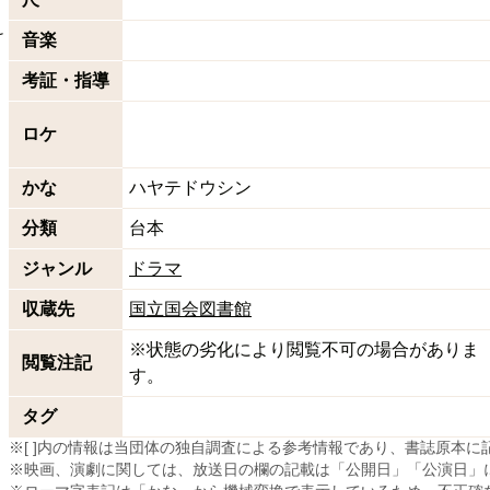
け
音楽
考証・指導
ロケ
かな
ハヤテドウシン
分類
台本
ジャンル
ドラマ
収蔵先
国立国会図書館
※状態の劣化により閲覧不可の場合がありま
閲覧注記
す。
タグ
※[ ]内の情報は当団体の独自調査による参考情報であり、書誌原本
※映画、演劇に関しては、放送日の欄の記載は「公開日」「公演日」