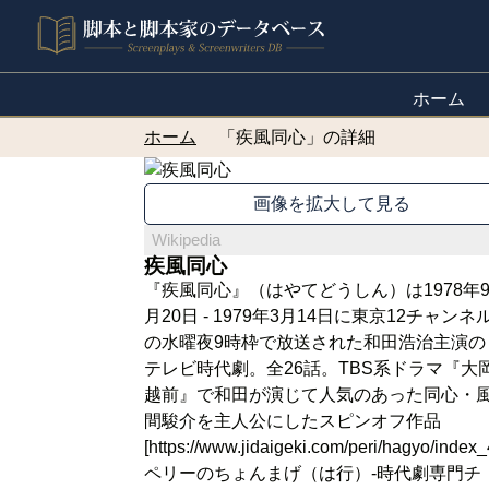
ホーム
ホーム
「疾風同心」の詳細
画像を拡大して見る
Wikipedia
疾風同心
『疾風同心』（はやてどうしん）は1978年
月20日 - 1979年3月14日に東京12チャンネ
の水曜夜9時枠で放送された和田浩治主演の
テレビ時代劇。全26話。TBS系ドラマ『大
越前』で和田が演じて人気のあった同心・
間駿介を主人公にしたスピンオフ作品
[https://www.jidaigeki.com/peri/hagyo/index_
ペリーのちょんまげ（は行）-時代劇専門チ