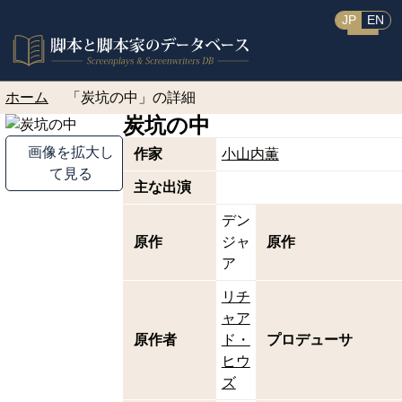
JP
EN
ホーム
「炭坑の中」の詳細
炭坑の中
画像を拡大し
作家
小山内薫
て見る
主な出演
デン
原作
ジャ
原作
ア
リチ
ャア
原作者
ド・
プロデューサ
ヒウ
ズ