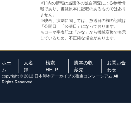
※[ ]内の情報は当団体の独自調査による参考情
報であり、書誌原本に記載のあるものではあり
ません。
※映画、演劇に関しては、放送日の欄の記載は
「公開日」「公演日」になっております。
※ローマ字表記は「かな」から機械変換で表示
しているため、不正確な場合があります。
ホー
人名
検索
脚本の収
お問い合
ム
録
HELP
蔵先
わせ
copyright © 2012 日本脚本アーカイブズ推進コンソーシアム All
Rights Reserved.