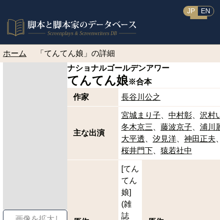
JP
EN
ホーム
「てんてん娘」の詳細
ナショナルゴールデンアワー
てんてん娘
※合本
作家
長谷川公之
宮城まり子
中村彰
沢村
冬木京三
藤波京子
浦川
主な出演
大平透
汐見洋
神田正夫
桜井門下
猿若社中
[てん
てん
娘]
(雑
誌
画像を拡大し