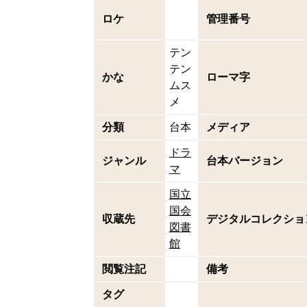
ロケ
管理番号
テン
テン
かな
ローマ字
ムス
メ
分類
台本
メディア
ドラ
ジャンル
台本バージョン
マ
国立
国会
収蔵先
デジタルコレクショ
図書
館
閲覧注記
備考
タグ