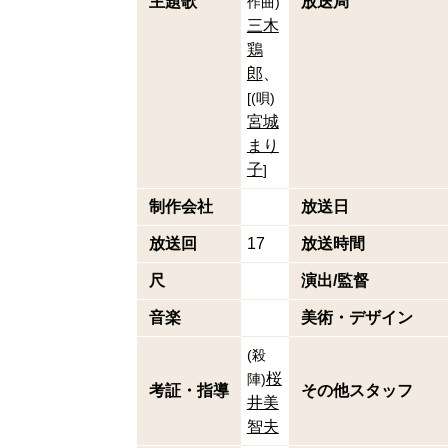
主題歌
放送局
作曲
)
三木
鶏
郎
[
(
唄
)
宮城
まり
子
]
制作会社
放送日
放送回
17
放送時間
尺
演出/監督
音楽
美術・デザイン
(
殺
桜
陣
)
考証・指導
その他スタッフ
井美
智夫