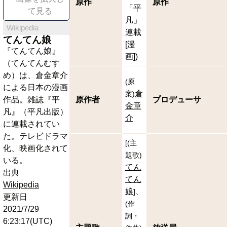
原作
原作
「平
て見る
凡」
Wikipedia
連載
てんてん娘
[漫
『てんてん娘』
画])
（てんてんむす
め）は、倉金章介
(
原
による日本の漫画
倉
案
)
作品。雑誌『平
原作者
プロデューサ
金章
凡』（平凡出版）
介
に連載されてい
た。テレビドラマ
[
(
主
化、映画化されて
題歌
)
いる。
てん
出典
てん
Wikipedia
娘
]
更新日
(
作
2021/7/29
詞・
6:23:17(UTC)