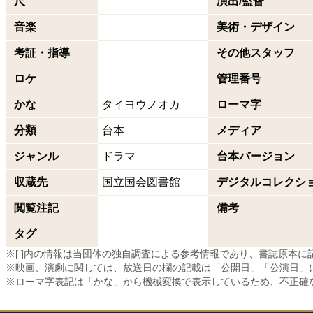
尺
演出/監督
音楽
美術・デザイン
考証・指導
その他スタッフ
ロケ
管理番号
かな
タイヨウノオカ
ローマ字
分類
台本
メディア
ジャンル
ドラマ
台本バージョン
収蔵先
国立国会図書館
デジタルコレクシ
閲覧注記
備考
タグ
※[ ]内の情報は当団体の独自調査による参考情報であり、書誌原本
※映画、演劇に関しては、放送日の欄の記載は「公開日」「公演日」
※ローマ字表記は「かな」から機械変換で表示しているため、不正確