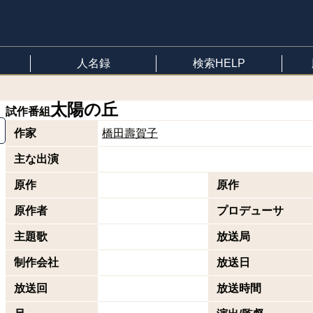
人名録
検索HELP
太陽の丘
試作番組
作家
橋田壽賀子
主な出演
原作
原作
原作者
プロデューサ
主題歌
放送局
制作会社
放送日
放送回
放送時間